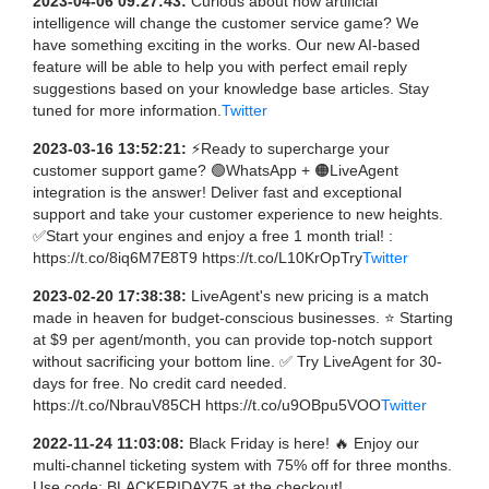
2023-04-06 09:27:43:
Curious about how artificial
intelligence will change the customer service game? We
have something exciting in the works. Our new AI-based
feature will be able to help you with perfect email reply
suggestions based on your knowledge base articles. Stay
tuned for more information.
Twitter
2023-03-16 13:52:21:
⚡Ready to supercharge your
customer support game? 🟢WhatsApp + 🟠LiveAgent
integration is the answer! Deliver fast and exceptional
support and take your customer experience to new heights.
✅Start your engines and enjoy a free 1 month trial! :
https://t.co/8iq6M7E8T9 https://t.co/L10KrOpTry
Twitter
2023-02-20 17:38:38:
LiveAgent's new pricing is a match
made in heaven for budget-conscious businesses. ⭐ Starting
at $9 per agent/month, you can provide top-notch support
without sacrificing your bottom line. ✅ Try LiveAgent for 30-
days for free. No credit card needed.
https://t.co/NbrauV85CH https://t.co/u9OBpu5VOO
Twitter
2022-11-24 11:03:08:
Black Friday is here! 🔥 Enjoy our
multi-channel ticketing system with 75% off for three months.
Use code: BLACKFRIDAY75 at the checkout!