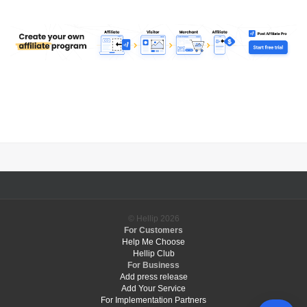
© Hellip
2026
For Customers
Help Me Choose
Hellip Club
For Business
Add press release
Add Your Service
For Implementation Partners