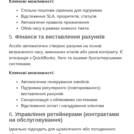
Ключові можливості:
Спільна поштова скринька для підтримки
Відстеження SLA, пріоритетів, статусів
Автоматичні правила призначення
Облік часу в рамках кожного тікета
5.
Фінанси та виставлення рахунків
Accelo автоматично створює рахунки на основі
витраченого часу, виконаних етапів або умов контракту. Є
інтеграція з QuickBooks, Xero та іншими бухгалтерськими
системами.
Ключові можливості:
Автоматичне генерування інвойсів
Підтримка регулярного (повторюваного)
виставлення рахунків
Синхронізація з обліковими системами
Відстеження оплат і нагадування клієнтам
6.
Управління ретейнерами (контрактами
на обслуговування)
Ідеально підходить для щомісячного або погодинного