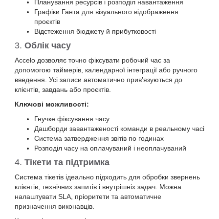
Планування ресурсів і розподіл навантаження
Графіки Ганта для візуального відображення
проєктів
Відстеження бюджету й прибутковості
3.
Облік часу
Accelo дозволяє точно фіксувати робочий час за
допомогою таймерів, календарної інтеграції або ручного
введення. Усі записи автоматично прив’язуються до
клієнтів, завдань або проєктів.
Ключові можливості:
Гнучке фіксування часу
Дашборди завантаженості команди в реальному часі
Система затвердження звітів по годинах
Розподіл часу на оплачуваний і неоплачуваний
4.
Тікети та підтримка
Система тікетів ідеально підходить для обробки звернень
клієнтів, технічних запитів і внутрішніх задач. Можна
налаштувати SLA, пріоритети та автоматичне
призначення виконавців.