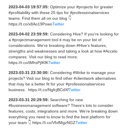
2023-04-03 19:57:05:
Optimize your #projects for greater
#profitability with these 25 tips for #professionalservices
teams. Find them all on our blog 👇
https://t.co/x8Ao19Powo
Twitter
2023-04-02 23:59:59:
Considering Hive? If you're looking for
a #projectmanagement tool it may be on your list of
considerations. We're breaking down #Hive’s features,
strengths and weaknesses and taking a look at how #Accelo
compares. Visit our blog to read more:
https://t.co/tMhsPjIKfK
Twitter
2023-03-31 23:30:00:
Considering #Wrike to manage your
projects? Visit our blog to find other #clientwork alternatives
that may be a better fit for your #professionalservices
business. https://t.co/NgfcjBCdXf
Twitter
2023-03-31 20:29:59:
Searching for new
#businessmanagement software? There's lots to consider:
features, costs, integrations and more. We're breaking down
everything you need to know to find the best platform for
your team 👇 https://t.co/VfxfMgzNGZ
Twitter