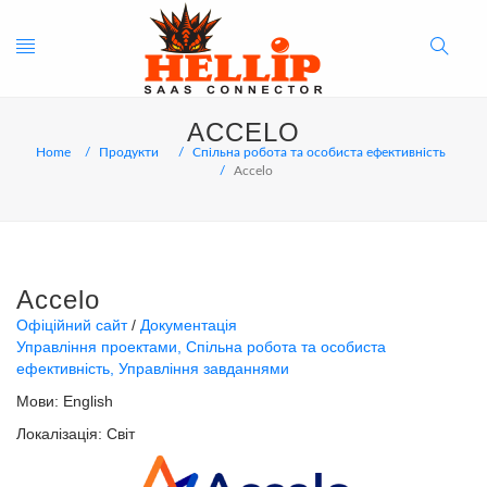
Toggle
Search
ACCELO
navigation
Button
Home
Продукти
Спільна робота та особиста ефективність
Accelo
Accelo
Офіційний сайт
Документація
Управління проектами
Спільна робота та особиста
ефективність
Управління завданнями
Мови:
English
Локалізація:
Світ