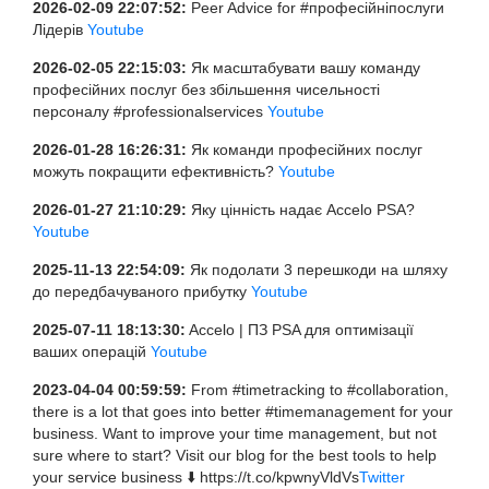
2026-02-09 22:07:52:
Peer Advice for #професійніпослуги
Лідерів
Youtube
2026-02-05 22:15:03:
Як масштабувати вашу команду
професійних послуг без збільшення чисельності
персоналу #professionalservices
Youtube
2026-01-28 16:26:31:
Як команди професійних послуг
можуть покращити ефективність?
Youtube
2026-01-27 21:10:29:
Яку цінність надає Accelo PSA?
Youtube
2025-11-13 22:54:09:
Як подолати 3 перешкоди на шляху
до передбачуваного прибутку
Youtube
2025-07-11 18:13:30:
Accelo | ПЗ PSA для оптимізації
ваших операцій
Youtube
2023-04-04 00:59:59:
From #timetracking to #collaboration,
there is a lot that goes into better #timemanagement for your
business. Want to improve your time management, but not
sure where to start? Visit our blog for the best tools to help
your service business ⬇️ https://t.co/kpwnyVldVs
Twitter