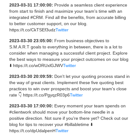
2023-03-31 17:00:00:
Provide a seamless client experience
from start to finish and maximize your team's time with an
integrated #CRM. Find all the benefits, from accurate billing
to better customer support, on our blog.
https://t.co/CkTSEf3udz
Twitter
2023-03-30 23:05:00:
From business objectives to
S.M.A.R.T goals to everything in between, there is a lot to
consider when managing a successful client project. Explore
the best ways to measure your project outcomes on our blog
⬇️ https://t.co/wORUxlGJWV
Twitter
2023-03-30 20:09:59:
Don't let your quoting process stand in
the way of great clients. Implement these five quoting best
practices to win over prospects and boost your team's close
rate 👇 https://t.co/PgyqzR03p6
Twitter
2023-03-30 17:00:00:
Every moment your team spends on
#clientwork should move your bottom-line needle in a
positive direction. Not sure if you're there yet? Check out our
blog for tips to recover your #billabletime ⬇️
https://t.co/dpUdalpenH
Twitter