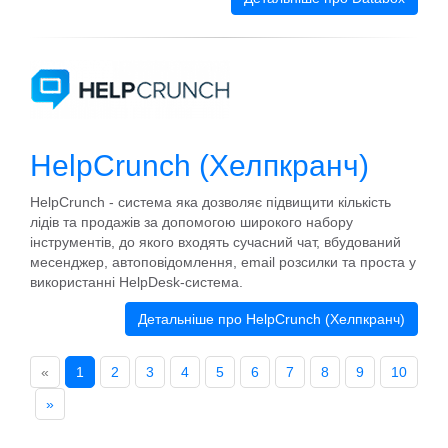
HelpCrunch (Хелпкранч)
HelpCrunch - система яка дозволяє підвищити кількість
лідів та продажів за допомогою широкого набору
інструментів, до якого входять сучасний чат, вбудований
месенджер, автоповідомлення, email розсилки та проста у
використанні HelpDesk-система.
Детальніше про HelpCrunch (Хелпкранч)
«
1
2
3
4
5
6
7
8
9
10
»