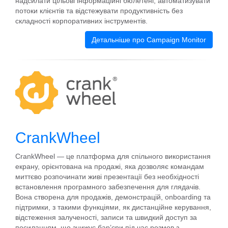
надсилати цільові інформаційні бюлетені, автоматизувати
потоки клієнтів та відстежувати продуктивність без
складності корпоративних інструментів.
Детальніше про Campaign Monitor
CrankWheel
CrankWheel — це платформа для спільного використання
екрану, орієнтована на продажі, яка дозволяє командам
миттєво розпочинати живі презентації без необхідності
встановлення програмного забезпечення для глядачів.
Вона створена для продажів, демонстрацій, onboarding та
підтримки, з такими функціями, як дистанційне керування,
відстеження залученості, записи та швидкий доступ за
посиланням, що знижує бар’єри під час розмов з