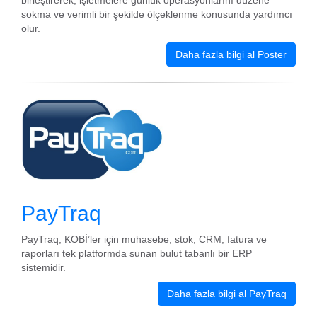
birleştirerek, işletmelere günlük operasyonlarını düzene
sokma ve verimli bir şekilde ölçeklenme konusunda yardımcı
olur.
Daha fazla bilgi al Poster
PayTraq
PayTraq, KOBİ’ler için muhasebe, stok, CRM, fatura ve
raporları tek platformda sunan bulut tabanlı bir ERP
sistemidir.
Daha fazla bilgi al PayTraq