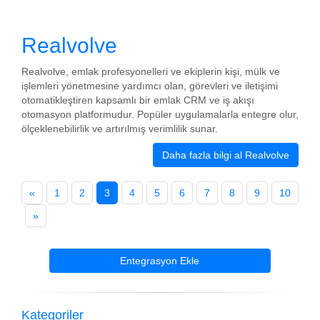
Realvolve
Realvolve, emlak profesyonelleri ve ekiplerin kişi, mülk ve
işlemleri yönetmesine yardımcı olan, görevleri ve iletişimi
otomatikleştiren kapsamlı bir emlak CRM ve iş akışı
otomasyon platformudur. Popüler uygulamalarla entegre olur,
ölçeklenebilirlik ve artırılmış verimlilik sunar.
Daha fazla bilgi al Realvolve
«
1
2
3
4
5
6
7
8
9
10
»
Entegrasyon Ekle
Kategoriler