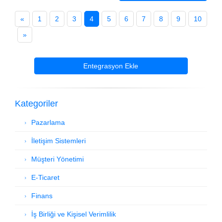
«
1
2
3
4
5
6
7
8
9
10
»
Entegrasyon Ekle
Kategoriler
Pazarlama
İletişim Sistemleri
Müşteri Yönetimi
E-Ticaret
Finans
İş Birliği ve Kişisel Verimlilik