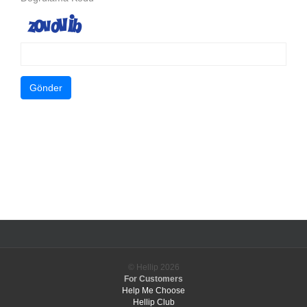
Gönder
© Hellip
2026
For Customers
Help Me Choose
Hellip Club