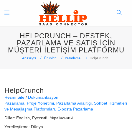
Toggle
Search
HELPCRUNCH – DESTEK,
navigation
Button
PAZARLAMA VE SATIŞ IÇIN
MÜŞTERI İLETIŞIM PLATFORMU
Anasayfa
Ürünler
Pazarlama
HelpCrunch
HelpCrunch
Resmi Site
Dokümantasyon
Pazarlama
Proje Yönetimi
Pazarlama Analitiği
Sohbet Hizmetleri
ve Mesajlaşma Platformları
E-posta Pazarlama
Diller:
English
Русский
Український
Yerelleştirme:
Dünya