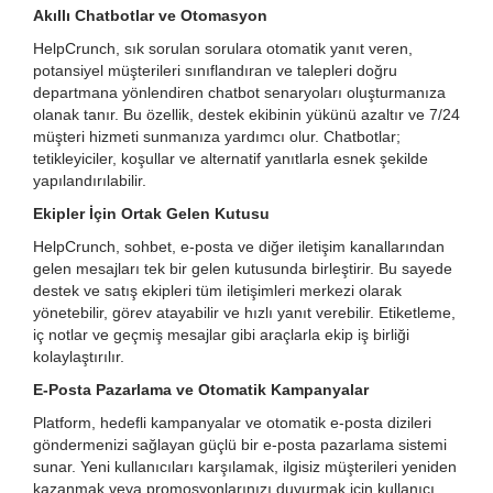
Akıllı Chatbotlar ve Otomasyon
HelpCrunch, sık sorulan sorulara otomatik yanıt veren,
potansiyel müşterileri sınıflandıran ve talepleri doğru
departmana yönlendiren chatbot senaryoları oluşturmanıza
olanak tanır. Bu özellik, destek ekibinin yükünü azaltır ve 7/24
müşteri hizmeti sunmanıza yardımcı olur. Chatbotlar;
tetikleyiciler, koşullar ve alternatif yanıtlarla esnek şekilde
yapılandırılabilir.
Ekipler İçin Ortak Gelen Kutusu
HelpCrunch, sohbet, e-posta ve diğer iletişim kanallarından
gelen mesajları tek bir gelen kutusunda birleştirir. Bu sayede
destek ve satış ekipleri tüm iletişimleri merkezi olarak
yönetebilir, görev atayabilir ve hızlı yanıt verebilir. Etiketleme,
iç notlar ve geçmiş mesajlar gibi araçlarla ekip iş birliği
kolaylaştırılır.
E-Posta Pazarlama ve Otomatik Kampanyalar
Platform, hedefli kampanyalar ve otomatik e-posta dizileri
göndermenizi sağlayan güçlü bir e-posta pazarlama sistemi
sunar. Yeni kullanıcıları karşılamak, ilgisiz müşterileri yeniden
kazanmak veya promosyonlarınızı duyurmak için kullanıcı