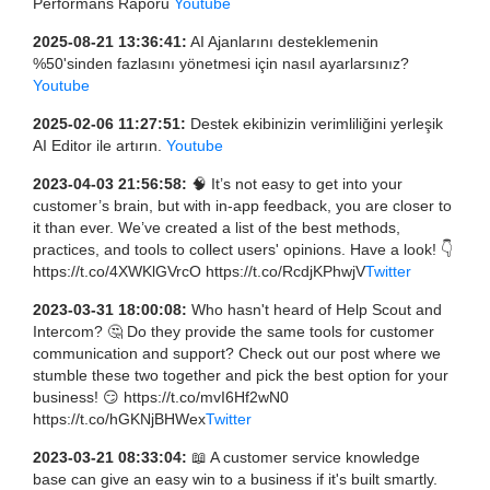
Performans Raporu
Youtube
2025-08-21 13:36:41:
AI Ajanlarını desteklemenin
%50'sinden fazlasını yönetmesi için nasıl ayarlarsınız?
Youtube
2025-02-06 11:27:51:
Destek ekibinizin verimliliğini yerleşik
AI Editor ile artırın.
Youtube
2023-04-03 21:56:58:
🧠 It’s not easy to get into your
customer’s brain, but with in-app feedback, you are closer to
it than ever. We’ve created a list of the best methods,
practices, and tools to collect users' opinions. Have a look! 👇
https://t.co/4XWKlGVrcO https://t.co/RcdjKPhwjV
Twitter
2023-03-31 18:00:08:
Who hasn't heard of Help Scout and
Intercom? 🤔 Do they provide the same tools for customer
communication and support? Check out our post where we
stumble these two together and pick the best option for your
business! 😏 https://t.co/mvI6Hf2wN0
https://t.co/hGKNjBHWex
Twitter
2023-03-21 08:33:04:
📖 A customer service knowledge
base can give an easy win to a business if it's built smartly.