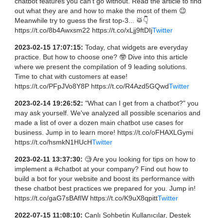
chatbot features you can't go without. Read the article to find
out what they are and how to make the most of them 😉
Meanwhile try to guess the first top-3... 🥁👇
https://t.co/8b4Awxsm22 https://t.co/xLjj9ftDIj
Twitter
2023-02-15 17:07:15:
Today, chat widgets are everyday
practice. But how to choose one? 🤓 Dive into this article
where we present the compilation of 9 leading solutions.
Time to chat with customers at ease!
https://t.co/PFpJVo8Y8P https://t.co/R4Azd5GQwd
Twitter
2023-02-14 19:26:52:
"What can I get from a chatbot?" you
may ask yourself. We've analyzed all possible scenarios and
made a list of over a dozen main chatbot use cases for
business. Jump in to learn more! https://t.co/oFHAXLGymi
https://t.co/hsmkN1HUcH
Twitter
2023-02-11 13:37:30:
🧐 Are you looking for tips on how to
implement a #chatbot at your company? Find out how to
build a bot for your website and boost its performance with
these chatbot best practices we prepared for you. Jump in!
https://t.co/gaG7sBAfIW https://t.co/K9uX8qpitt
Twitter
2022-07-15 11:08:10:
Canlı Sohbetin Kullanıcılar, Destek