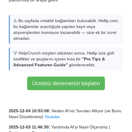
platformda bir araya getirir.
⚠️ Bu sayfada ortaklık bağlantıları bulunabilir. Hellip.com,
bu bağlantılar aracılığıyla yapılan kayıt veya
alışverişlerden komisyon kazanabilir — size ek bir ücret
olmadan.
💡 HelpCrunch müşteri olduktan sonra, Hellip size gizli
özellikler ve ipuçlarını içeren kısa bir
“Pro Tips &
Advanced Features Guide”
gönderecektir.
Ücretsiz denemenizi başlatın
2025-12-04 10:53:08:
Neden AI'niz Soruları Atlıyor (ve Bunu
Nasıl Düzeltirsiniz)
Youtube
2025-12-03 11:46:30:
Yardımda AI'yi Nasıl Ölçersiniz |