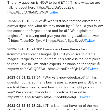
The only question is HOW to build it? 🤔 This is what we are
talking about here: https://t.co/DqOgpoZsjs
https://t.co/D78eMQtVMW
Twitter
2023-03-16 19:33:12:
🤓 Who first said that the customer is
always right, and what did they mean by it? Should you follow
the concept or forget it once and for all? We explain the
origins of this saying and give you the long-awaited answer...
👇 https://t.co/40Xf4jwdM1 https://t.co/bBgtbSvyoU
Twitter
2023-03-13 13:21:03:
Everyone's been there - facing
#customerservicechallenges 😒 But if you'd like to grab a
magical recipe to conquer them, this article is the right piece
to read. Dive in - we share experts' opinions on the topic! 😎
https://t.co/bbWLQPZNc1 https://t.co/Dpq6QH1hW0
Twitter
2023-03-01 11:39:04:
#Wiki vs #knowledgebase? 🤔 This
question bothered many businesses at some point. Still, what
each of them means, and how to go for the right pick for
you? We connect the dots in this article. Dive in! 🏊
https://t.co/XbgBkjvuzS https://t.co/b0lpNetqR5
Twitter
2023-02-16 15:18:26:
🤓This is a must-have list of the main