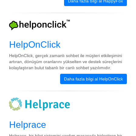
Daha fazla bilgi al HappyFox
HelpOnClick
HelpOnClick, gerçek zamanlı sohbet ile müşteri etkileşimini
artıran, dönüşüm oranlarını yükselten ve destek süreçlerini
kolaylaştıran bulut tabanlı bir canlı sohbet yazılımıdır.
Daha fazla bilgi al HelpOnClick
Helprace
Helprace, bir bilet sistemini yardım masasıyla birleştiren bir