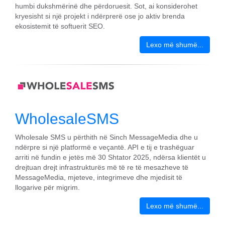
humbi dukshmërinë dhe përdoruesit. Sot, ai konsiderohet
kryesisht si një projekt i ndërprerë ose jo aktiv brenda
ekosistemit të softuerit SEO.
Lexo më shumë...
WholesaleSMS
Wholesale SMS u përthith në Sinch MessageMedia dhe u
ndërpre si një platformë e veçantë. API e tij e trashëguar
arriti në fundin e jetës më 30 Shtator 2025, ndërsa klientët u
drejtuan drejt infrastrukturës më të re të mesazheve të
MessageMedia, mjeteve, integrimeve dhe mjedisit të
llogarive për migrim.
Lexo më shumë...