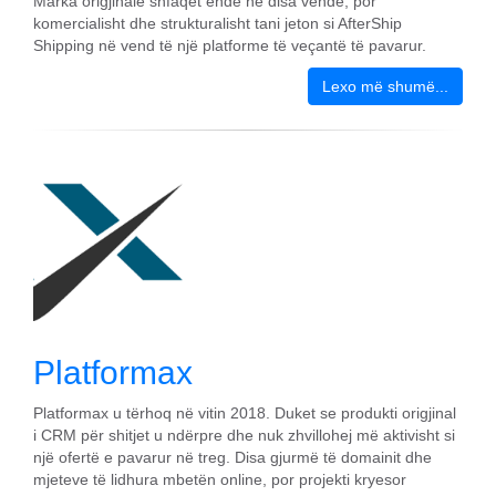
Marka origjinale shfaqet ende në disa vende, por
komercialisht dhe strukturalisht tani jeton si AfterShip
Shipping në vend të një platforme të veçantë të pavarur.
Lexo më shumë...
Platformax
Platformax u tërhoq në vitin 2018. Duket se produkti origjinal
i CRM për shitjet u ndërpre dhe nuk zhvillohej më aktivisht si
një ofertë e pavarur në treg. Disa gjurmë të domainit dhe
mjeteve të lidhura mbetën online, por projekti kryesor