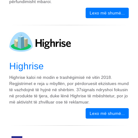
përfundimisht mbaroi.
Lexo më shumë...
Highrise
Highrise kaloi në modin e trashëgimisë në vitin 2018.
Regjistrimet e reja u mbyllën, por përdoruesit ekzistues mund
të vazhdojnë të hyjnë në shërbim. 37signals ndryshoi fokusin
në produkte të tjera, duke lënë Highrise të mbështetur, por jo
më aktivisht të zhvilluar ose të reklamuar.
Lexo më shumë...