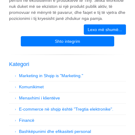
përfshi në ekosistemin e produkteve të Tiny. Setka Workflow
nuk duket më se ekziston si një produkt publik aktiv, të
promovuar në mënyrë të pavarur, dhe faqet e tij të vjetra dhe
pozicionimi i tij kryesisht janë zhdukur nga pamja.
Lexo më shumë...
Shto integrim
Kategori
Marketing in Shqip is "Marketing."
Komunikimet
Menaxhimi i klientëve
E-commerce në shqip është "Tregtia elektronike".
Financë
Bashkëpunimi dhe efikasiteti personal