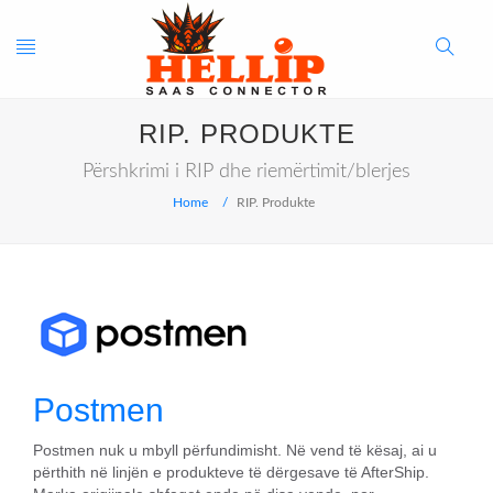
Toggle
Search
RIP. PRODUKTE
navigation
Button
Përshkrimi i RIP dhe riemërtimit/blerjes
Home
RIP. Produkte
Postmen
Postmen nuk u mbyll përfundimisht. Në vend të kësaj, ai u
përthith në linjën e produkteve të dërgesave të AfterShip.