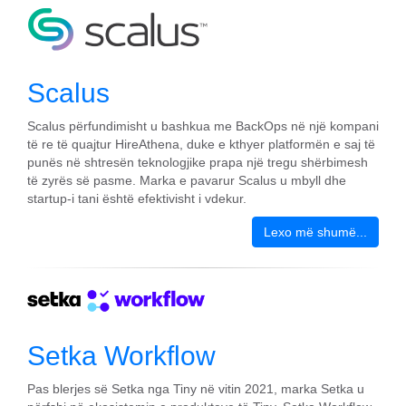
Scalus
Scalus përfundimisht u bashkua me BackOps në një kompani
të re të quajtur HireAthena, duke e kthyer platformën e saj të
punës në shtresën teknologjike prapa një tregu shërbimesh
të zyrës së pasme. Marka e pavarur Scalus u mbyll dhe
startup-i tani është efektivisht i vdekur.
Lexo më shumë...
Setka Workflow
Pas blerjes së Setka nga Tiny në vitin 2021, marka Setka u