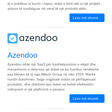
tij u publikua si burim i hapur, duke e lënë atë si një projekt
arkivor të trashëguar në vend të një produkti aktiv.
Lexo më shumë...
Azendoo
Azendoo ishte një SaaS për bashkëpunimin e ekipit dhe
menaxhimin e detyrave që duket se ka humbur rëndësinë
pas blerjes së tij nga Alltech Group në vitin 2020. Marka
humbi dukshmëri, faqja origjinale ndaloi së përfaqësuari
produktin, dhe shërbimi tani duket se është efektivisht i
ndërprerë si një platformë e pavarur.
Lexo më shumë...