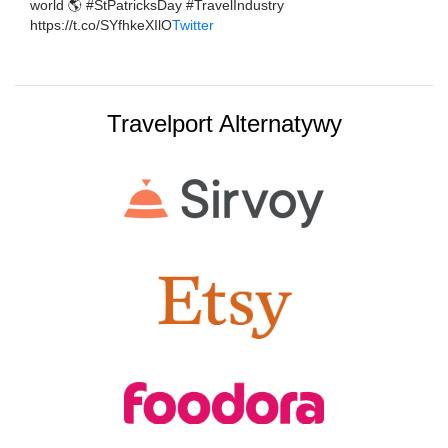
world 🌎 #StPatricksDay #TravelIndustry
https://t.co/SYfhkeXIlO
Twitter
Travelport Alternatywy