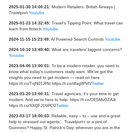
2025-01-30 14:00:21:
Modern Retailers: British Airways |
Travelport
Youtube
2025-01-23 14:32:45:
Travel’s Tipping Point: What travel can
learn from fintech
Youtube
2024-11-15 15:23:49:
AI Powered Search Controls
Youtube
2024-10-10 13:49:40:
What are travelers’ biggest concerns?
Youtube
2023-04-06 13:00:01:
To be a modern retailer, you need to
know what today's customers really want. We've got the
insights you need to get modern — read on here
https://t.co/TvjN01JPkt https://t.co/dfagIfPvtV
Twitter
2023-03-20 13:00:31:
Travel agencies, it's your time to get
modern. And we're here to help. https://t.co/OE5MvDZAJt
https://t.co/XXQFJ16PCO
Twitter
2023-03-17 18:00:03:
Reliable, easy – to – use and a great
help to stressed out agents... Travelport+ or a pint of
Guinness? Happy St. Patrick's Day, wherever you are in the