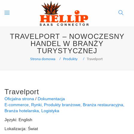
Toggle
Search
TRAVELPORT – NOWOCZESNY
navigation
Button
HANDEL W BRANŻY
TURYSTYCZNEJ
Strona domowa
Produkty
Travelport
Travelport
Oficjalna strona
Dokumentacja
E-commerce
Rynki
Produkty branżowe
Branża restauracyjna
Branża hotelarska
Logistyka
Języki:
English
Lokalizacja:
Świat