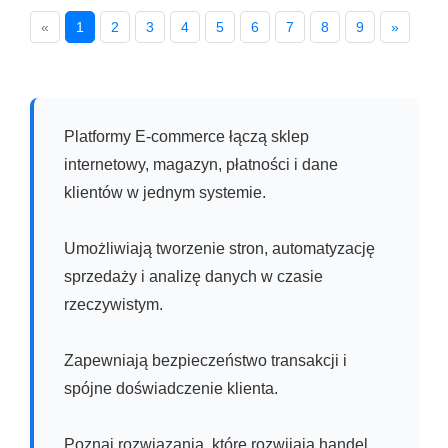
«
1
2
3
4
5
6
7
8
9
»
Platformy E-commerce łączą sklep
internetowy, magazyn, płatności i dane
klientów w jednym systemie.
Umożliwiają tworzenie stron, automatyzację
sprzedaży i analizę danych w czasie
rzeczywistym.
Zapewniają bezpieczeństwo transakcji i
spójne doświadczenie klienta.
Poznaj rozwiązania, które rozwijają handel