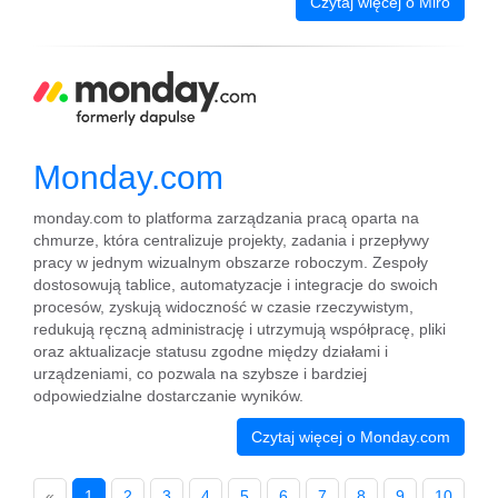
Czytaj więcej o Miro
Monday.com
monday.com to platforma zarządzania pracą oparta na
chmurze, która centralizuje projekty, zadania i przepływy
pracy w jednym wizualnym obszarze roboczym. Zespoły
dostosowują tablice, automatyzacje i integracje do swoich
procesów, zyskują widoczność w czasie rzeczywistym,
redukują ręczną administrację i utrzymują współpracę, pliki
oraz aktualizacje statusu zgodne między działami i
urządzeniami, co pozwala na szybsze i bardziej
odpowiedzialne dostarczanie wyników.
Czytaj więcej o Monday.com
«
1
2
3
4
5
6
7
8
9
10