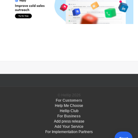
© Hellip
2026
For Customers
Help Me Choose
Hellip Club
For Business
Add press release
Add Your Service
For Implementation Partners