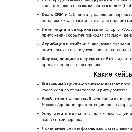
конвертеров» и подсказки шагов к целям (tria
Deals CRM и 1:1-почта
: управление воронка
переписок к карточке контакта для единого к
Интеграции и синхронизация
: Shopify, Wo
приложений; события приходят стримом, дейс
Атрибуция и отчёты
: видно, какие сценари
поиск точек оттока и улучшения по данным, а
Формы, лендинги и трекинг сайта
: лидоген
продажи по onsite-поведению.
Какие кейс
Жизненный цикл e-commerce
: возврат прос
кросс-селл по тегам товара и ритму заказов.
SaaS: триал → платный
: чек-листы активац
Success/продажи при стагнации; апселл при 
Услуги и агентства
: от лида к консультаци
всё в лёгкой воронке.
Локальные сети и франшиза
: развёртыван