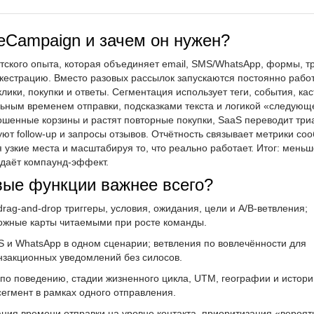
veCampaign и зачем он нужен?
ского опыта, которая объединяет email, SMS/WhatsApp, формы, т
ркестрацию. Вместо разовых рассылок запускаются постоянно раб
лики, покупки и ответы. Сегментация использует теги, события, ка
льным временем отправки, подсказками текста и логикой «следующ
шенные корзины и растят повторные покупки, SaaS переводит три
ют follow-up и запросы отзывов. Отчётность связывает метрики со
 узкие места и масштабируя то, что реально работает. Итог: меньш
 даёт компаунд-эффект.
вые функции важнее всего?
 drag-and-drop триггеры, условия, ожидания, цели и A/B-ветвления;
ожные карты читаемыми при росте команды.
MS и WhatsApp в одном сценарии; ветвления по вовлечённости для
нзакционных уведомлений без силосов.
 по поведению, стадии жизненного цикла, UTM, географии и истори
сегмент в рамках одного отправления.
ация времени отправки на уровне контакта, приоритизация «вероя