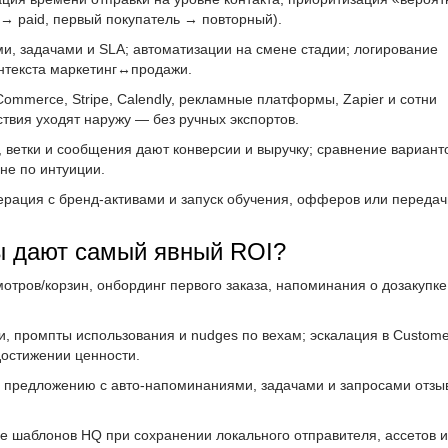
l → paid, первый покупатель → повторный).
ми, задачами и SLA; автоматизации на смене стадии; логирование
онтекста маркетинг↔продажи.
oCommerce, Stripe, Calendly, рекламные платформы, Zapier и сотни
твия уходят наружу — без ручных экспортов.
и, ветки и сообщения дают конверсии и выручку; сравнение вариант
 не по интуиции.
ерация с бренд-активами и запуск обучения, офферов или передач
ы дают самый явный ROI?
мотров/корзин, онбординг первого заказа, напоминания о дозакупке
ии, промпты использования и nudges по вехам; эскалация в Custome
достижении ценности.
и и предложению с авто-напоминаниями, задачами и запросами отз
ие шаблонов HQ при сохранении локального отправителя, ассетов и