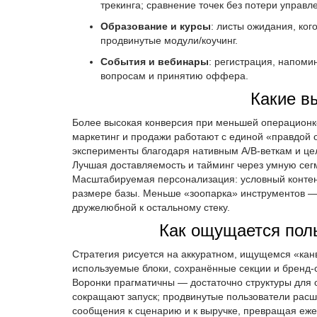
трекинга; сравнение точек без потери управл
Образование и курсы
: листы ожидания, ко
продвинутые модули/коучинг.
События и вебинары
: регистрация, напоми
вопросам и принятию оффера.
Какие в
Более высокая конверсия при меньшей операционке
маркетинг и продажи работают с единой «правдой о
эксперименты благодаря нативным A/B-веткам и цел
Лучшая доставляемость и тайминг через умную сег
Масштабируемая персонализация: условный контен
размере базы. Меньше «зоопарка» инструментов —
дружелюбной к остальному стеку.
Как ощущается поль
Стратегия рисуется на аккуратном, ищущемся «канв
используемые блоки, сохранённые секции и бренд-с
Воронки прагматичны — достаточно структуры для 
сокращают запуск; продвинутые пользователи расш
сообщения к сценарию и к выручке, превращая ежен