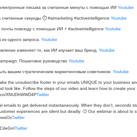
электронные письма за считанные минуты с помощью ИИ
Youtube
читанные секунды ⏱️ #aimarketing #activeintelligence
Youtube
почты повсюду с помощью ИИ ⚡ #activeintelligence
Youtube
 из одного запроса.
Youtube
бновление изменяет то, как ИИ изучает ваш бренд.
Youtube
Campaign: Пошаговое руководство
Youtube
ыть вашим стратегическим маркетинговым советником.
Youtube
ake the unsubscribe footer in your emails UNIQUE to your business an
nd look like. Follow the steps of our video and learn how to create you
://t.co/XNUDhWWD4P
Twitter
 emails to get delivered instantaneously. When they don’t, seconds sta
ustomer experiences are silent but deadly. 🙁 Our webinar is about to st
bixwsOx
Twitter
5dCdeGnI
Twitter