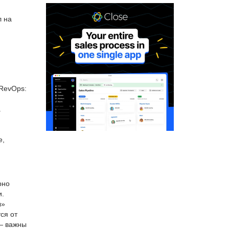
л на
 RevOps:
.
е,
рно
и.
ы»
ся от
 — важны