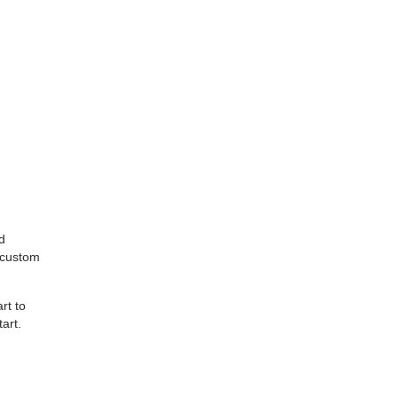
d
r custom
rt to
art.