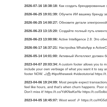
2026-07-16 18:38:18:
Как создать брендированные 
2026-06-25 19:01:39:
Обучите ИИ вашему бренду за с
2026-06-25 14:00:27:
Обновите детали электронной 
2026-06-23 13:15:20:
Создайте полный путь клиента
2026-06-23 13:00:06:
Active Intelligence 2.8: Это о
2026-06-17 16:37:21:
Настройка WhatsApp в Active
2026-05-14 14:01:00:
Активный Интеллект должен б
2023-04-07 20:03:34:
A custom footer allows you to m
include your own verbiage of what you want it to say a
footer NOW. 🦶📩 #tipoftheweek #videotutorial https
2023-04-06 19:24:09:
Most people expect transactional
feel like hours, and that's when churn happens. Poor c
Don't miss it! https://t.co/YdKNwKsrNv https://t.co/0ol
2023-04-05 18:45:07:
Woot woot! 🎉 https://t.co/HG