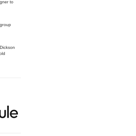
gner to
 group
 Dickson
old