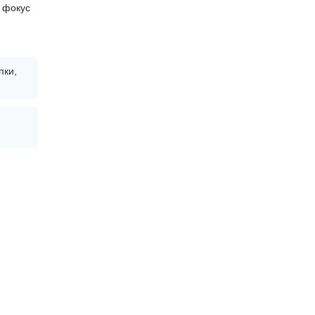
) фокус
пки,