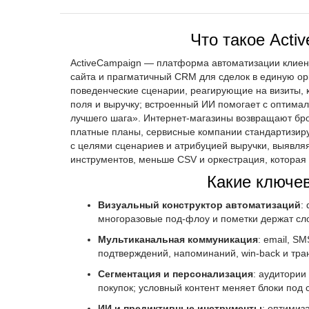
Что такое Acti
ActiveCampaign — платформа автоматизации клиент
сайта и прагматичный CRM для сделок в единую о
поведенческие сценарии, реагирующие на визиты, к
поля и выручку; встроенный ИИ помогает с оптима
лучшего шага». Интернет-магазины возвращают бро
платные планы, сервисные компании стандартизиру
с целями сценариев и атрибуцией выручки, выявляя
инструментов, меньше CSV и оркестрация, которая
Какие ключе
Визуальный конструктор автоматизаций
:
многоразовые под-флоу и пометки держат сл
Мультиканальная коммуникация
: email, S
подтверждений, напоминаний, win-back и тра
Сегментация и персонализация
: аудитории
покупок; условный контент меняет блоки под 
ИИ и предиктивные инструменты
: оптимиз