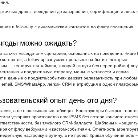
ения.
горточные дрипы, доведение до завершения, сертификация и апсел
нания и follow-up с динамическим контентом по факту посещения,
ыгоды можно ожидать?
 за счёт «всегда-он» сценариев, основанных на поведении. Чище
 контакте», а follow-up запускают реальные события. Быстрые
ям — тестируются тайминг, копирайт и пути без перестройки флоу
ментацию и предиктивную отправку, меньше усталости и спама.
т и данные о продукте/событиях держат релевантность при любом
 email, SMS/WhatsApp, лёгкий CRM и атрибуция в одной платформ
зовательский опыт день ото дня?
асе», а не в рассыпанных таблицах. Конструкторы быстрые: повто
тили ускоряют производство email/SMS без потери консистентност
ответственности, без тяжёлого CRM-балласта. Шаблоны и «рецепт
иряют флоу вебхуками и кастом-событиями. Отчётность агрегирует
едельную настройку в рутину, а не проект. Кривая обучения есть