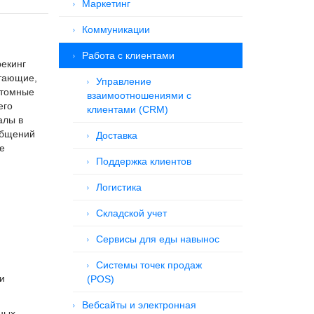
Маркетинг
Коммуникации
Работа с клиентами
рекинг
отающие,
Управление
стомные
взаимоотношениями с
его
клиентами (CRM)
алы в
общений
Доставка
е
Поддержка клиентов
Логистика
Складской учет
Сервисы для еды навынос
Системы точек продаж
и
(POS)
Вебсайты и электронная
тных