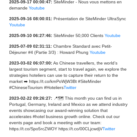
2025-09-17 00:00:47:
SiteMinder - Nous vous mettons en
demande
Youtube
2025-09-16 08:00:01:
Présentation de SiteMinder UltraSync
Youtube
2025-09-10 06:27:46:
SiteMinder 50,000 Clients
Youtube
2025-07-09 02:31:11:
Chambre Standard avec Petit-
Déjeuner #4 (Partie 3/3) : Howard Phung
Youtube
2023-03-02 06:07:00:
As Chinese travellers, the world’s
largest tourism segment, start to travel again, we explore the
strategies hoteliers can use to capture their return to the
market ➡️ https://t.co/kmPoWjW3Bt #SiteMinder
#ChineseTourism #Hoteliers
Twitter
2023-02-22 09:26:27:
📍🗺️ This month you can find us in
Portugal, Germany, Ireland and Mexico as we attend industry
events showcasing our award-winning solution that
accelerates #hotel business growth online. Check out our
events page and book a meeting with our team:
https://t.co/Spo5rcZWOY https://t.co/00CLjcwdjV
Twitter