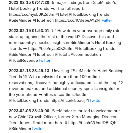
2023-02-15 07:47:20:
5 major findings from SiteMinder's
Hotel Booking Trends For the full report:
https://t.co/nysb0K2d8m #Hotel #HotelBookingTrends
#SiteMinder #HotelTech https://t.co/ICdebeAY2N
Twitter
2023-02-15 01:53:01:
📈 How does your average daily rate
stack up against the rest of the world? Discover this and
more country-specific insights in SiteMinder’s Hotel Booking
Trends ➡️ https://t.co/nysb0K2d8m #HotelBookingTrends
#SiteMinder #HotelTech #Hotel #Accommodation
#HotelRevenue
Twitter
2023-02-13 23:45:13:
Unveiling #SiteMinder’s Hotel Booking
Trends 🚀 With analysis of more than 100 million
reservations, discover the highly-anticipated list of the Top 12
revenue makers and additional country-specific insights for
the year ahead ➡️ https://t.co/I6msJIeo3m
#HotelBookingTrends https://t.co/ki5oaeijYf
Twitter
2023-02-05 23:40:00:
SiteMinder is thrilled to welcome our
new Chief Growth Officer, former Xero Managing Director
Trent Innes. Read more here ⬇️ https://t.co/cVUmdDBbQK
#SiteMinder
Twitter