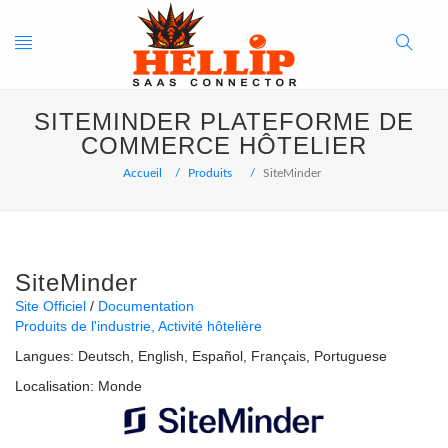
Toggle
Search
SITEMINDER PLATEFORME DE
navigation
Button
COMMERCE HÔTELIER
Accueil
Produits
SiteMinder
SiteMinder
Site Officiel
Documentation
Produits de l'industrie
Activité hôtelière
Langues:
Deutsch
English
Español
Français
Portuguese
Localisation:
Monde