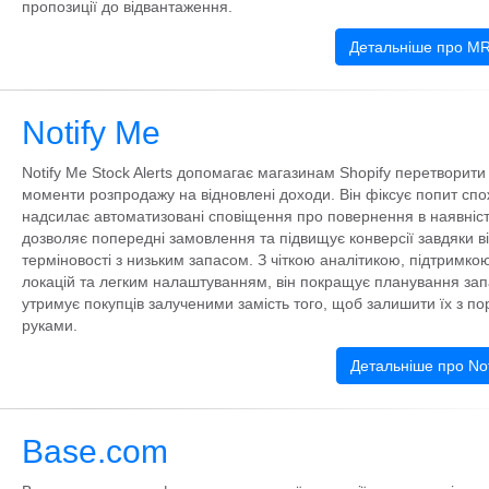
пропозиції до відвантаження.
Детальніше про M
Notify Me
Notify Me Stock Alerts допомагає магазинам Shopify перетворити
моменти розпродажу на відновлені доходи. Він фіксує попит спо
надсилає автоматизовані сповіщення про повернення в наявніст
дозволяє попередні замовлення та підвищує конверсії завдяки в
терміновості з низьким запасом. З чіткою аналітикою, підтримкою
локацій та легким налаштуванням, він покращує планування запа
утримує покупців залученими замість того, щоб залишити їх з п
руками.
Детальніше про Not
Base.com