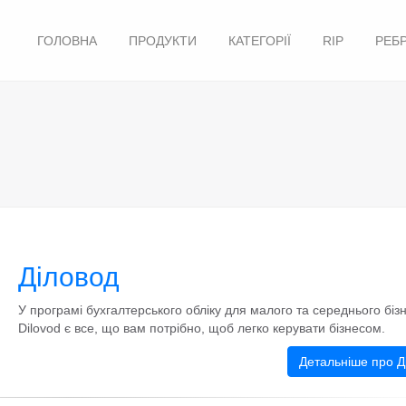
ГОЛОВНА
ПРОДУКТИ
КАТЕГОРІЇ
RIP
РЕБ
Діловод
У програмі бухгалтерського обліку для малого та середнього біз
Dilovod є все, що вам потрібно, щоб легко керувати бізнесом.
Детальніше про Д