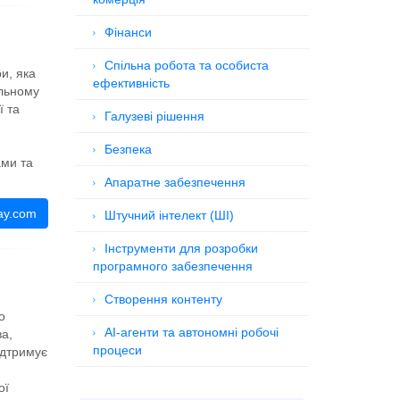
Фінанси
Спільна робота та особиста
и, яка
ефективність
альному
ї та
Галузеві рішення
Безпека
ами та
Апаратне забезпечення
ay.com
Штучний інтелект (ШІ)
Інструменти для розробки
програмного забезпечення
Створення контенту
о
AI-агенти та автономні робочі
а,
процеси
ідтримує
ої