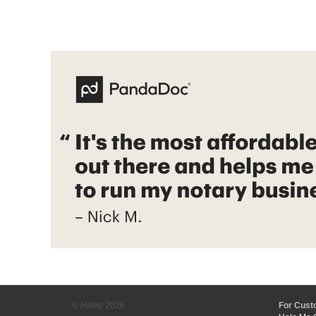
© Hellip
2026
For Cust