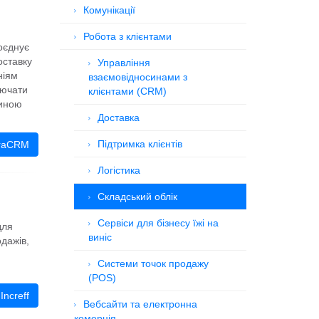
Комунікації
Робота з клієнтами
оєднує
оставку
Управління
ніям
взаємовідносинами з
лючати
клієнтами (CRM)
диною
Доставка
Підтримка клієнтів
braCRM
Логістика
Складський облік
Сервіси для бізнесу їжі на
для
виніс
дажів,
Системи точок продажу
(POS)
Increff
Вебсайти та електронна
комерція