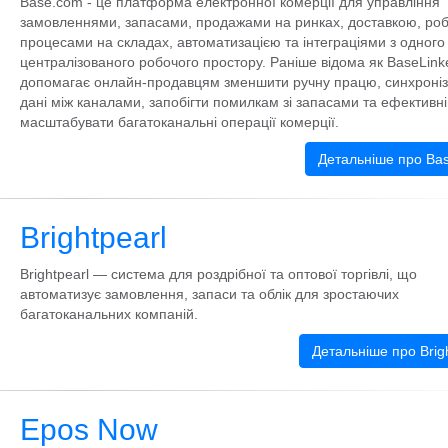
Base.com - це платформа електронної комерції для управління
замовленнями, запасами, продажами на ринках, доставкою, ро
процесами на складах, автоматизацією та інтеграціями з одного
централізованого робочого простору. Раніше відома як BaseLinke
допомагає онлайн-продавцям зменшити ручну працю, синхроніз
дані між каналами, запобігти помилкам зі запасами та ефективн
масштабувати багатоканальні операції комерції.
Детальніше про Ba
Brightpearl
Brightpearl — система для роздрібної та оптової торгівлі, що
автоматизує замовлення, запаси та облік для зростаючих
багатоканальних компаній.
Детальніше про Brigh
Epos Now