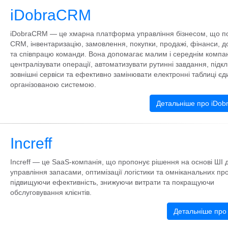
iDobraCRM
iDobraCRM — це хмарна платформа управління бізнесом, що п
CRM, інвентаризацію, замовлення, покупки, продажі, фінанси, д
та співпрацю команди. Вона допомагає малим і середнім компа
централізувати операції, автоматизувати рутинні завдання, підк
зовнішні сервіси та ефективно замінювати електронні таблиці є
організованою системою.
Детальніше про iDo
Increff
Increff — це SaaS-компанія, що пропонує рішення на основі ШІ 
управління запасами, оптимізації логістики та омніканальних про
підвищуючи ефективність, знижуючи витрати та покращуючи
обслуговування клієнтів.
Детальніше про 