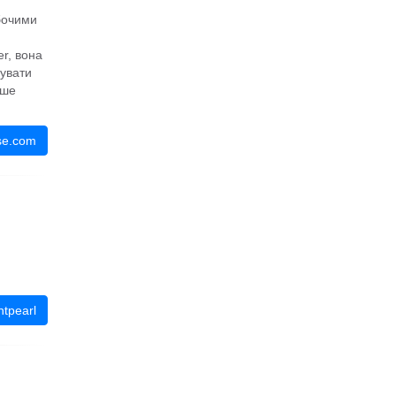
бочими
r, вона
увати
іше
se.com
tpearl