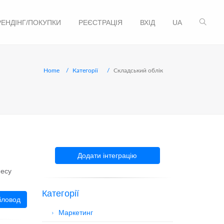
РЕНДІНГ/ПОКУПКИ
РЕЄСТРАЦІЯ
ВХІД
UA
Home
Категорії
Складський облік
Додати інтеграцію
несу
Категорії
іловод
Маркетинг