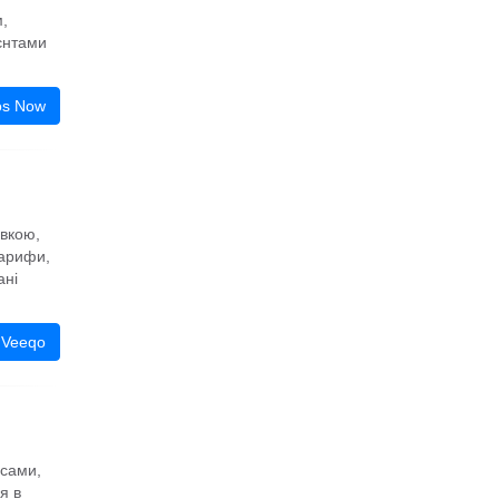
,
ієнтами
os Now
вкою,
тарифи,
ані
 Veeqo
асами,
я в