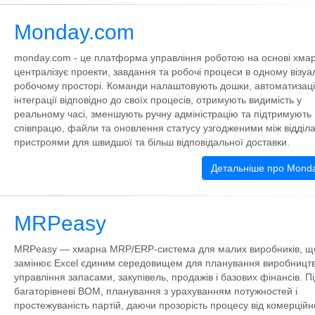
Monday.com
monday.com - це платформа управління роботою на основі хмар
централізує проекти, завдання та робочі процеси в одному візу
робочому просторі. Команди налаштовують дошки, автоматизаці
інтеграції відповідно до своїх процесів, отримують видимість у
реальному часі, зменшують ручну адміністрацію та підтримують
співпрацю, файли та оновлення статусу узгодженими між відділ
пристроями для швидшої та більш відповідальної доставки.
Детальніше про Mond
MRPeasy
MRPeasy — хмарна MRP/ERP-система для малих виробників, щ
замінює Excel єдиним середовищем для планування виробництв
управління запасами, закупівель, продажів і базових фінансів. П
багаторівневі BOM, планування з урахуванням потужностей і
простежуваність партій, даючи прозорість процесу від комерційн