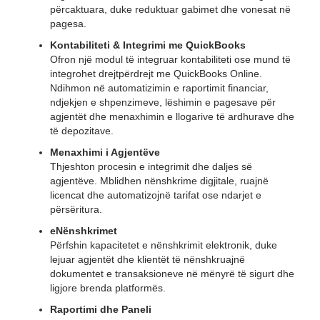
përcaktuara, duke reduktuar gabimet dhe vonesat në
pagesa.
Kontabiliteti & Integrimi me QuickBooks
Ofron një modul të integruar kontabiliteti ose mund të
integrohet drejtpërdrejt me QuickBooks Online.
Ndihmon në automatizimin e raportimit financiar,
ndjekjen e shpenzimeve, lëshimin e pagesave për
agjentët dhe menaxhimin e llogarive të ardhurave dhe
të depozitave.
Menaxhimi i Agjentëve
Thjeshton procesin e integrimit dhe daljes së
agjentëve. Mblidhen nënshkrime digjitale, ruajnë
licencat dhe automatizojnë tarifat ose ndarjet e
përsëritura.
eNënshkrimet
Përfshin kapacitetet e nënshkrimit elektronik, duke
lejuar agjentët dhe klientët të nënshkruajnë
dokumentet e transaksioneve në mënyrë të sigurt dhe
ligjore brenda platformës.
Raportimi dhe Paneli