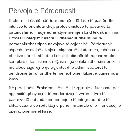
Përvoja e Përdoruesit
Brokermint është ndërtuar me një ndërfaqe të pastër dhe
intuitivë të orientuar drejt profesionistëve të pasurive të
patundshme, madje edhe atyre me një sfond teknik minimal.
Procesi i integrimit është i udhëhequr dhe mund të
personalizohet sipas nevojave të agjencisë. Përdoruesit
shpesh theksojnë dizajnin miqësor të platformës, mbështetje
efektive për klientët dhe fleksibilitetin për të trajtuar modele
komplekse komisionesh. Qasja nga celulari dhe sinkronizimi
me cloud sigurojnë që agjentët dhe administratoret të
qëndrojnë të lidhur dhe të menaxhojnë flukset e punës nga
kudo.
Në përgjithësi, Brokermint është një zgjidhje e fuqishme për
agjencitë që synojnë të modernizojnë zyrën e tyre të
pasurive të patundshme me mjete të integruara dhe të
shkallëzuara që reduktojnë punën manuale dhe mundësojnë
operacione më efikase.