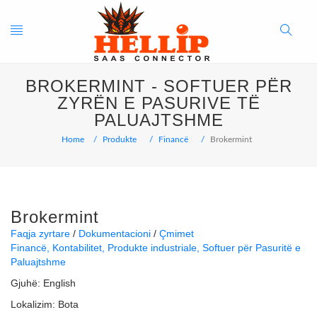
Toggle
Search
BROKERMINT - SOFTUER PËR
navigation
Button
ZYRËN E PASURIVE TË
PALUAJTSHME
Home
Produkte
Financë
Brokermint
Brokermint
Faqja zyrtare
Dokumentacioni
Çmimet
Financë
Kontabilitet
Produkte industriale
Softuer për Pasuritë e
Paluajtshme
Gjuhë:
English
Lokalizim:
Bota