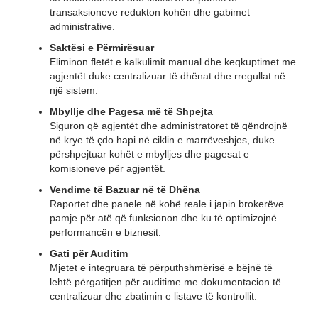
transaksioneve redukton kohën dhe gabimet
administrative.
Saktësi e Përmirësuar
Eliminon fletët e kalkulimit manual dhe keqkuptimet me
agjentët duke centralizuar të dhënat dhe rregullat në
një sistem.
Mbyllje dhe Pagesa më të Shpejta
Siguron që agjentët dhe administratoret të qëndrojnë
në krye të çdo hapi në ciklin e marrëveshjes, duke
përshpejtuar kohët e mbylljes dhe pagesat e
komisioneve për agjentët.
Vendime të Bazuar në të Dhëna
Raportet dhe panele në kohë reale i japin brokerëve
pamje për atë që funksionon dhe ku të optimizojnë
performancën e biznesit.
Gati për Auditim
Mjetet e integruara të përputhshmërisë e bëjnë të
lehtë përgatitjen për auditime me dokumentacion të
centralizuar dhe zbatimin e listave të kontrollit.