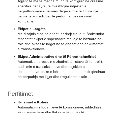
Agjencitë më të mëdha mund të konfigurojnë cilësime
specifike për zyra, të thjeshtojnë ndjekjen e
përputhshmërisë përmes degëve dhe të fitojnë një
pamje të konsoliduar të performancës në nivel
kompanie.
Ekipet e Largëta
Me dizajnin e saj të orientuar drejt cloud-it, Brokermint
mbështet ekipet e shpërndara me leje të bazuara në
role dhe akses të largët në të dhënat dhe dokumentet
e transaksioneve.
Ekipet Administrative dhe të Përputhshmërisë
Automatizon procesin e zbatimit të listave të kontrollit,
auditimin e transaksioneve dhe ndjekjen e
dokumenteve, duke e bërë më të lehtë për të qëndruar
në përputhje me ligjet dhe rregulloret lokale.
Përfitimet
Kursimet e Kohës
Automatizimi i llogaritjeve të komisioneve, mbledhjes
së dokumenteve dhe flukseve të punës të