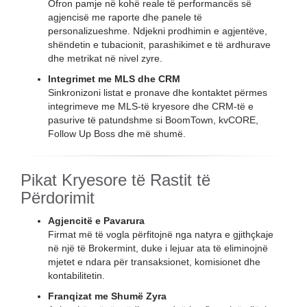
Ofron pamje në kohë reale të performancës së
agjencisë me raporte dhe panele të
personalizueshme. Ndjekni prodhimin e agjentëve,
shëndetin e tubacionit, parashikimet e të ardhurave
dhe metrikat në nivel zyre.
Integrimet me MLS dhe CRM
Sinkronizoni listat e pronave dhe kontaktet përmes
integrimeve me MLS-të kryesore dhe CRM-të e
pasurive të patundshme si BoomTown, kvCORE,
Follow Up Boss dhe më shumë.
Pikat Kryesore të Rastit të
Përdorimit
Agjencitë e Pavarura
Firmat më të vogla përfitojnë nga natyra e gjithçkaje
në një të Brokermint, duke i lejuar ata të eliminojnë
mjetet e ndara për transaksionet, komisionet dhe
kontabilitetin.
Franqizat me Shumë Zyra