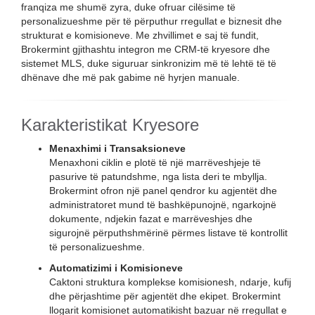
franqiza me shumë zyra, duke ofruar cilësime të
personalizueshme për të përputhur rregullat e biznesit dhe
strukturat e komisioneve. Me zhvillimet e saj të fundit,
Brokermint gjithashtu integron me CRM-të kryesore dhe
sistemet MLS, duke siguruar sinkronizim më të lehtë të të
dhënave dhe më pak gabime në hyrjen manuale.
Karakteristikat Kryesore
Menaxhimi i Transaksioneve
Menaxhoni ciklin e plotë të një marrëveshjeje të
pasurive të patundshme, nga lista deri te mbyllja.
Brokermint ofron një panel qendror ku agjentët dhe
administratoret mund të bashkëpunojnë, ngarkojnë
dokumente, ndjekin fazat e marrëveshjes dhe
sigurojnë përputhshmërinë përmes listave të kontrollit
të personalizueshme.
Automatizimi i Komisioneve
Caktoni struktura komplekse komisionesh, ndarje, kufij
dhe përjashtime për agjentët dhe ekipet. Brokermint
llogarit komisionet automatikisht bazuar në rregullat e