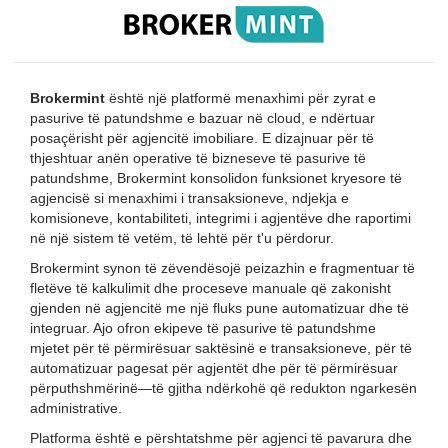
Brokermint
është një platformë menaxhimi për zyrat e
pasurive të patundshme e bazuar në cloud, e ndërtuar
posaçërisht për agjencitë imobiliare. E dizajnuar për të
thjeshtuar anën operative të bizneseve të pasurive të
patundshme, Brokermint konsolidon funksionet kryesore të
agjencisë si menaxhimi i transaksioneve, ndjekja e
komisioneve, kontabiliteti, integrimi i agjentëve dhe raportimi
në një sistem të vetëm, të lehtë për t'u përdorur.
Brokermint synon të zëvendësojë peizazhin e fragmentuar të
fletëve të kalkulimit dhe proceseve manuale që zakonisht
gjenden në agjencitë me një fluks pune automatizuar dhe të
integruar. Ajo ofron ekipeve të pasurive të patundshme
mjetet për të përmirësuar saktësinë e transaksioneve, për të
automatizuar pagesat për agjentët dhe për të përmirësuar
përputhshmërinë—të gjitha ndërkohë që redukton ngarkesën
administrative.
Platforma është e përshtatshme për agjenci të pavarura dhe