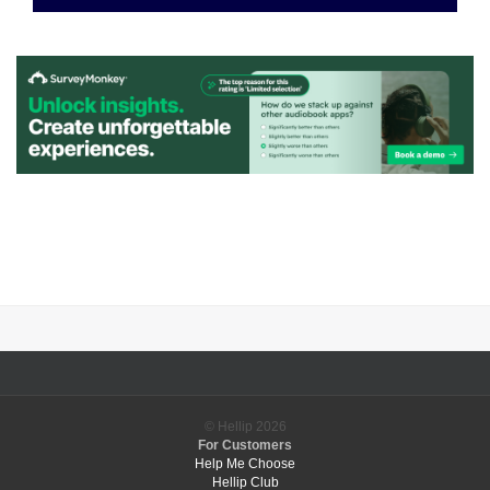
© Hellip
2026
For Customers
Help Me Choose
Hellip Club