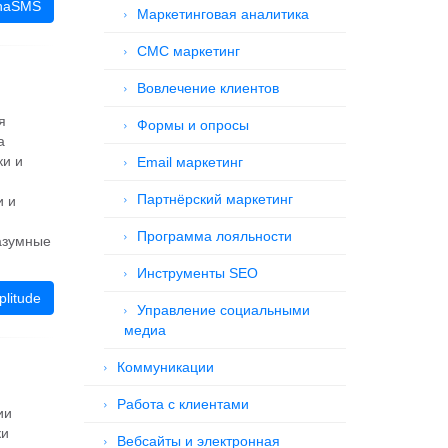
phaSMS
Маркетинговая аналитика
СМС маркетинг
Вовлечение клиентов
я
Формы и опросы
а
ки и
Email маркетинг
Партнёрский маркетинг
и и
Программа лояльности
азумные
Инструменты SEO
litude
Управление социальными
медиа
Коммуникации
Работа с клиентами
ии
ки
Вебсайты и электронная