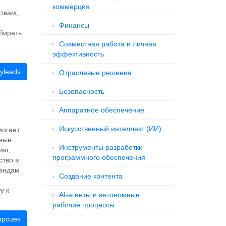
коммерция
твам,
Финансы
бирать
Совместная работа и личная
эффективность
yleads
Отраслевые решения
Безопасность
Аппаратное обеспечение
Искусственный интеллект (ИИ)
могает
ьные
Инструменты разработки
ию,
программного обеспечения
ство в
мандам
Создание контента
у к
AI-агенты и автономные
рабочие процессы
ppcues