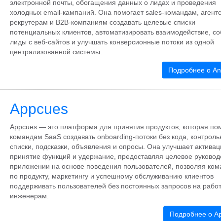
электронной почты, обогащения данных о лидах и проведения
холодных email-кампаний. Она помогает sales-командам, агентс
рекрутерам и B2B-компаниям создавать целевые списки
потенциальных клиентов, автоматизировать взаимодействие, со
лиды с веб-сайтов и улучшать конверсионные потоки из одной
централизованной системы.
Подробнее о An
Appcues
Appcues — это платформа для принятия продуктов, которая по
командам SaaS создавать onboarding-потоки без кода, контрол
списки, подсказки, объявления и опросы. Она улучшает активац
принятие функций и удержание, предоставляя целевое руковод
приложении на основе поведения пользователей, позволяя ко
по продукту, маркетингу и успешному обслуживанию клиентов
поддерживать пользователей без постоянных запросов на работ
инженерам.
Подробнее о A