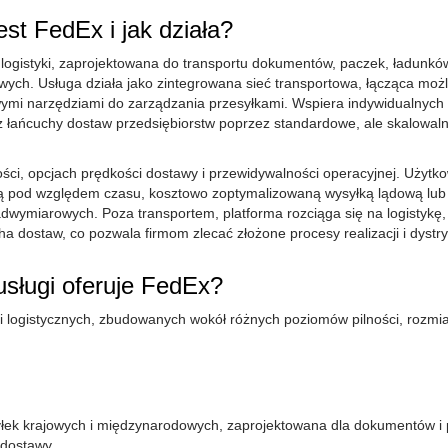
st FedEx i jak działa?
i logistyki, zaprojektowana do transportu dokumentów, paczek, ładunków
ych. Usługa działa jako zintegrowana sieć transportowa, łącząca możl
owymi narzędziami do zarządzania przesyłkami. Wspiera indywidualnych
łańcuchy dostaw przedsiębiorstw poprzez standardowe, ale skalowal
ści, opcjach prędkości dostawy i przewidywalności operacyjnej. Użytk
ą pod względem czasu, kosztowo zoptymalizowaną wysyłką lądową lub
adwymiarowych. Poza transportem, platforma rozciąga się na logistykę,
dostaw, co pozwala firmom zlecać złożone procesy realizacji i dystry
usługi oferuje FedEx?
 i logistycznych, zbudowanych wokół różnych poziomów pilności, rozmi
yłek krajowych i międzynarodowych, zaprojektowana dla dokumentów i
 dostawy.