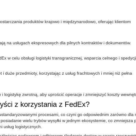
ostarczania produktów krajowo i międzynarodowo, oferując klientom
ają na usługach ekspresowych dla pilnych kontraktów i dokumentów.
x w celu obsługi logistyki transgranicznej, wsparcia celnego i spedycji
t i duże przedmioty, korzystając z usług frachtowych i mniej niż pełna
 logistykę zwrotną, aby uprościć operacje i zmniejszyć koszty wewnęt
zyści z korzystania z FedEx?
ustandaryzowanymi procesami, co czyni go odpowiednim zarówno dla 
t posiadanie wielu trybów wysyłki w jednym ekosystemie, co zmniejsza 
 usług logistycznych.
ożliwiając nadawcom i odbiorcom śledzenie dostaw w czasie rzeczywis