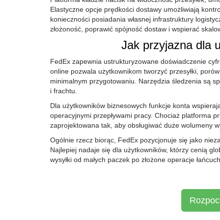
Elastyczne opcje prędkości dostawy umożliwiają kont
konieczności posiadania własnej infrastruktury logisty
złożoność, poprawić spójność dostaw i wspierać skalo
Jak przyjazna dla 
FedEx zapewnia ustrukturyzowane doświadczenie cyfro
online pozwala użytkownikom tworzyć przesyłki, porów
minimalnym przygotowaniu. Narzędzia śledzenia są sp
i frachtu.
Dla użytkowników biznesowych funkcje konta wspierają k
operacyjnymi przepływami pracy. Chociaż platforma p
zaprojektowana tak, aby obsługiwać duże wolumeny w
Ogólnie rzecz biorąc, FedEx pozycjonuje się jako niez
Najlepiej nadaje się dla użytkowników, którzy cenią g
wysyłki od małych paczek po złożone operacje łańcuc
Rozpocz