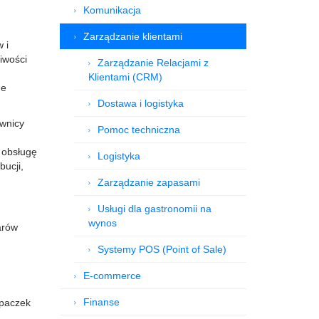
Komunikacja
Zarządzanie klientami
 i
iwości
Zarządzanie Relacjami z
Klientami (CRM)
ne
Dostawa i logistyka
ownicy
Pomoc techniczna
 obsługę
Logistyka
bucji,
Zarządzanie zapasami
Usługi dla gastronomii na
wynos
arów
Systemy POS (Point of Sale)
E-commerce
Finanse
 paczek