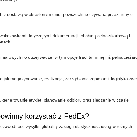
ch z dostawą w określonym dniu, powszechnie używana przez firmy e-
 wskazówkami dotyczącymi dokumentacji, obsługą celno-skarbową i
onach.
iarowych i o dużej wadze, w tym opcje frachtu mniej niż pełna ciężar
e jak magazynowanie, realizacja, zarządzanie zapasami, logistyka zwro
, generowanie etykiet, planowanie odbioru oraz śledzenie w czasie
powinny korzystać z FedEx?
ezawodność wysyłki, globalny zasięg i elastyczność usług w różnych