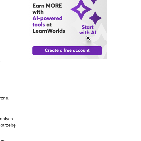
.
rzne.
małych
potrzebę
tym.