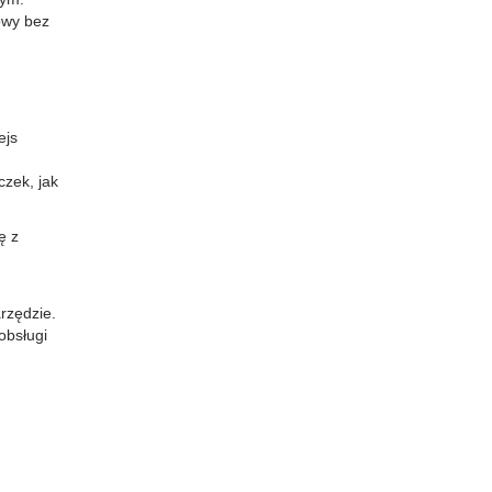
owy bez
ejs
zek, jak
ę z
rzędzie.
obsługi