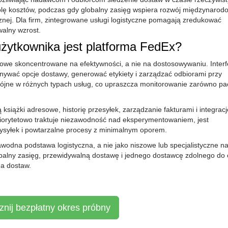
rolę kosztów, podczas gdy globalny zasięg wspiera rozwój międzynarod
cznej. Dla firm, zintegrowane usługi logistyczne pomagają zredukować
walny wzrost.
użytkownika jest platforma FedEx?
we skoncentrowane na efektywności, a nie na dostosowywaniu. Interf
nywać opcje dostawy, generować etykiety i zarządzać odbiorami przy
ójne w różnych typach usług, co upraszcza monitorowanie zarówno pac
siążki adresowe, historię przesyłek, zarządzanie fakturami i integracj
riorytetowo traktuje niezawodność nad eksperymentowaniem, jest
ysyłek i powtarzalne procesy z minimalnym oporem.
awodna podstawa logistyczna, a nie jako niszowe lub specjalistyczne na
lobalny zasięg, przewidywalną dostawę i jednego dostawcę zdolnego do 
ha dostaw.
nij bezpłatny okres próbny