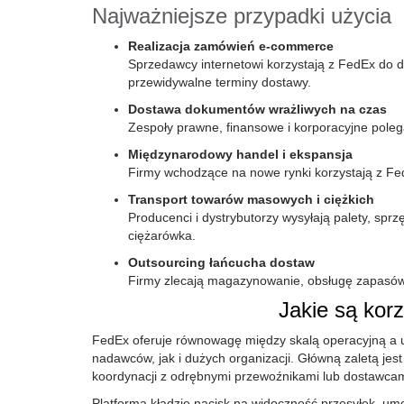
Najważniejsze przypadki użycia
Realizacja zamówień e-commerce
Sprzedawcy internetowi korzystają z FedEx do d
przewidywalne terminy dostawy.
Dostawa dokumentów wrażliwych na czas
Zespoły prawne, finansowe i korporacyjne poleg
Międzynarodowy handel i ekspansja
Firmy wchodzące na nowe rynki korzystają z FedE
Transport towarów masowych i ciężkich
Producenci i dystrybutorzy wysyłają palety, sprzę
ciężarówka.
Outsourcing łańcucha dostaw
Firmy zlecają magazynowanie, obsługę zapasów i
Jakie są kor
FedEx oferuje równowagę między skalą operacyjną a 
nadawców, jak i dużych organizacji. Główną zaletą jes
koordynacji z odrębnymi przewoźnikami lub dostawcami
Platforma kładzie nacisk na widoczność przesyłek, um