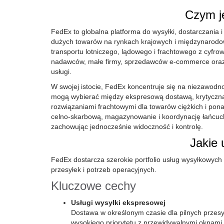
Czym je
FedEx to globalna platforma do wysyłki, dostarczania 
dużych towarów na rynkach krajowych i międzynarodow
transportu lotniczego, lądowego i frachtowego z cyfr
nadawców, małe firmy, sprzedawców e-commerce oraz 
usługi.
W swojej istocie, FedEx koncentruje się na niezawodno
mogą wybierać między ekspresową dostawą, krytyczn
rozwiązaniami frachtowymi dla towarów ciężkich i pon
celno-skarbową, magazynowanie i koordynację łańcucha 
zachowując jednocześnie widoczność i kontrolę.
Jakie 
FedEx dostarcza szerokie portfolio usług wysyłkowych
przesyłek i potrzeb operacyjnych.
Kluczowe cechy
Usługi wysyłki ekspresowej
Dostawa w określonym czasie dla pilnych przes
wysokiego priorytetu z przewidywalnymi oknami