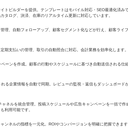
イトビルダーを提供。テンプレートはモバイル対応・SEO最適化済み
品カタログ、決済、在庫のリアルタイム更新に対応しています。
ド管理、自動フォローアップ、顧客セグメント化などが行え、顧客ライ
、定期支払いの管理、取引の自動照合に対応。会計業務を効率化します
ンペーンを作成。顧客の行動やスケジュールに基づき自動送信される仕
される企業情報を自動で同期。レビューの監視・返信もダッシュボード
広告を含む複数チャネルを統合管理。投稿スケジュールや広告キャンペーンを一括で
トも利用可能です。
ャンネルの指標を一元化。ROIやコンバージョンを明確に把握できます