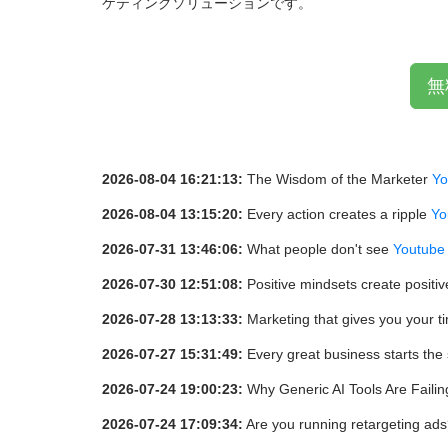
ケティングソリューションです。
無
2026-08-04 16:21:13:
The Wisdom of the Marketer
Yo
2026-08-04 13:15:20:
Every action creates a ripple
Yo
2026-07-31 13:46:06:
What people don't see
Youtube
2026-07-30 12:51:08:
Positive mindsets create positi
2026-07-28 13:13:33:
Marketing that gives you your t
2026-07-27 15:31:49:
Every great business starts th
2026-07-24 19:00:23:
Why Generic AI Tools Are Faili
2026-07-24 17:09:34:
Are you running retargeting ad