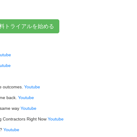
料トライアルを始める
utube
utube
ve outcomes.
Youtube
ime back.
Youtube
e same way
Youtube
ng Contractors Right Now
Youtube
s?
Youtube