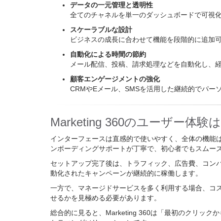
データの一元管理と透明性
全てのチャネルを単一のダッシュボードで可視
スケーラブルな設計
ビジネスの成長に合わせて機能を段階的に追加
自動化による時間の節約
メール配信、投稿、請求処理などを自動化し、
顧客エンゲージメントの強化
CRMやEメール、SMSを活用した継続的でパ
Marketing 360のユーザー体験
インターフェースは直感的で使いやすく、全体の機能
ンボーディングサポートが丁寧で、初心者でもスムー
セットアップ完了後は、トラフィック、広告費、コン
動化されたキャンペーンが継続的に稼働します。
一方で、マネージドサービスを多く利用する場合、コ
せるかを見極める必要があります。
総合的に見ると、Marketing 360は「最初のク