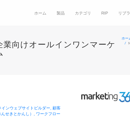
ホーム
製品
カテゴリ
RIP
リブラ
ホー
– 中小企業向けオールインワンマーケ
M
ム
ラインウェブサイトビルダー
顧客
ぶんせきとかんし）
ワークフロー