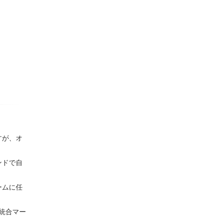
すが、オ
ンドで自
ームに任
な統合マー