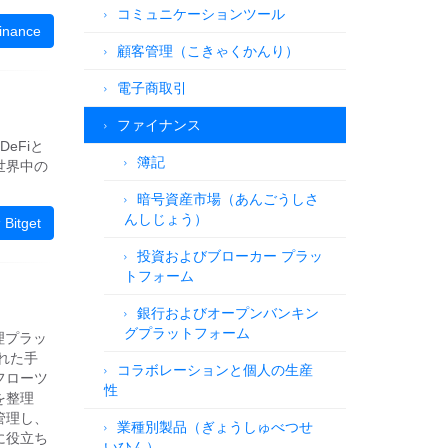
コミュニケーションツール
nance
顧客管理（こきゃくかんり）
電子商取引
ファイナンス
eFiと
簿記
世界中の
暗号資産市場（あんごうしさ
んしじょう）
itget
投資およびブローカー プラッ
トフォーム
銀行およびオープンバンキン
グプラットフォーム
管理プラッ
れた手
コラボレーションと個人の生産
フローツ
性
を整理
管理し、
業種別製品（ぎょうしゅべつせ
に役立ち
いひん）