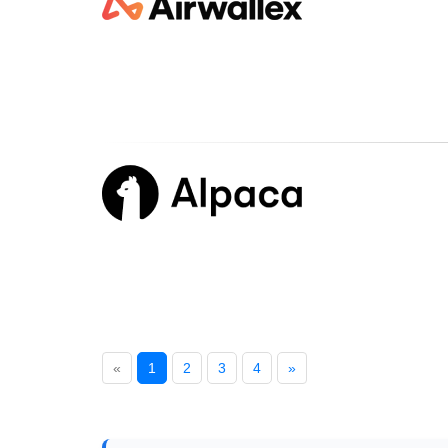
«
1
2
3
4
»