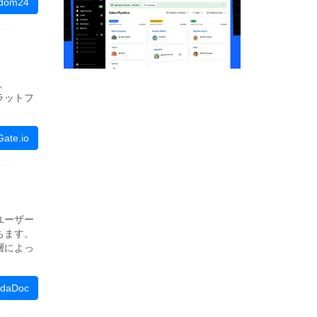
dom24
、
ラットフ
te.io
ユーザー
ちます。
層によっ
daDoc