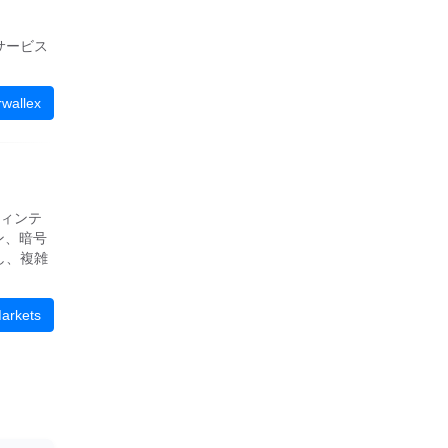
サービス
。
allex
フィンテ
ン、暗号
し、複雑
rkets