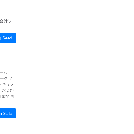
な会計ソ
 Seed
ォーム、
ワークフ
ドキュメ
、および
可能で再
Slate