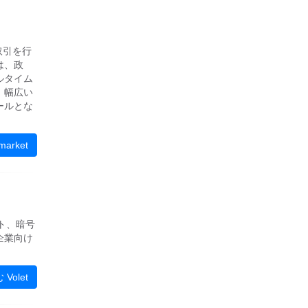
取引を行
は、政
ルタイム
、幅広い
ールとな
arket
ト、暗号
企業向け
Volet