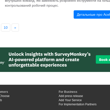
внутрішніх команд, які замінюють розрізнені інструменти на біль
контрольований робочий процес.
Детальніше про AceP
10
»
omers
For Business
Choose
Add press release
ub
Add Your Service
For Implementation Partners