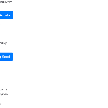
в одному
Accelo
ліку,
g Seed
ї
рат в
бують
а