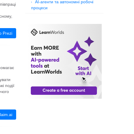
AI-агенти та автономні робочі
півпраці
процеси
сному,
 Prezi
помагає
увати
кі події
очого
aim.ai