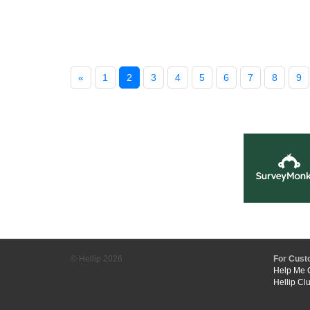
«
1
2
3
4
5
6
7
8
9
© Hellip
2026
For Cust
Help Me 
Hellip Cl