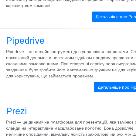
керівництвом компанії.
Детальніше про Pa
Pipedrive
Pipedrive – це онлайн інструмент для управління продажами. Се
покликаний допомогти невеликим відділам продажу працювати з
складними замовленнями. При створенні сервісу першочергови
завданням було зробити його максимально зручним не для керів
для користувача, що займається продажем.
Детальніше про Pip
Prezi
Prezi — це динамічна платформа для презентацій, яка замінює с
слайди на інтерактивне масштабоване полотно. Вона дозволяє
нелінійне оповідання, візуальну ясність і захоплюючий рух між і