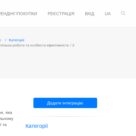
РЕНДІНГ/ПОКУПКИ
РЕЄСТРАЦІЯ
ВХІД
UA
e
Категорії
пільна робота та особиста ефективність / 2
Додати інтеграцію
и, яка
альному
ї та
Категорії