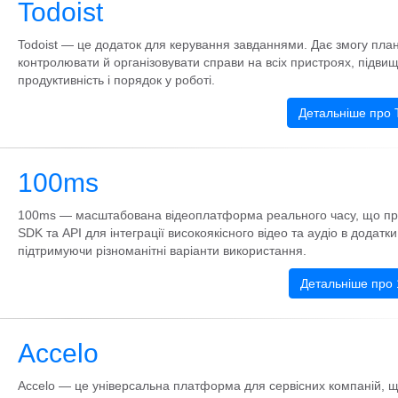
Todoist
Todoist — це додаток для керування завданнями. Дає змогу план
контролювати й організовувати справи на всіх пристроях, підви
продуктивність і порядок у роботі.
Детальніше про T
100ms
100ms — масштабована відеоплатформа реального часу, що п
SDK та API для інтеграції високоякісного відео та аудіо в додатки
підтримуючи різноманітні варіанти використання.
Детальніше про
Accelo
Accelo — це універсальна платформа для сервісних компаній, 