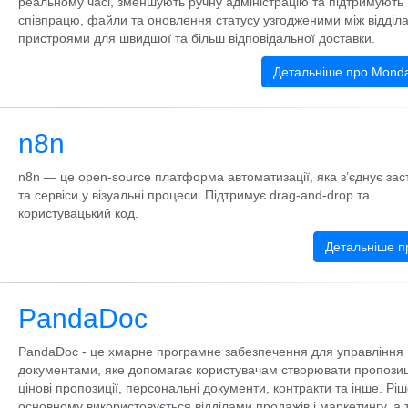
реальному часі, зменшують ручну адміністрацію та підтримують
співпрацю, файли та оновлення статусу узгодженими між відділ
пристроями для швидшої та більш відповідальної доставки.
Детальніше про Mond
n8n
n8n — це open-source платформа автоматизації, яка з’єднує зас
та сервіси у візуальні процеси. Підтримує drag-and-drop та
користувацький код.
Детальніше п
PandaDoc
PandaDoc - це хмарне програмне забезпечення для управління
документами, яке допомагає користувачам створювати пропозиці
цінові пропозиції, персональні документи, контракти та інше. Рі
основному використовується відділами продажів і маркетингу, а 