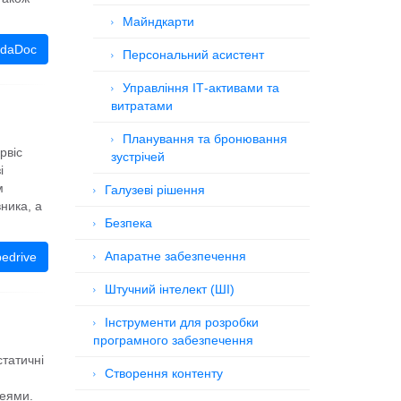
Майндкарти
ndaDoc
Персональний асистент
Управління ІТ-активами та
витратами
Планування та бронювання
рвіс
зустрічей
і
м
Галузеві рішення
ника, а
Безпека
Апаратне забезпечення
edrive
Штучний інтелект (ШІ)
Інструменти для розробки
програмного забезпечення
татичні
Створення контенту
деями.