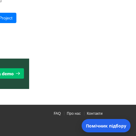
ш
roject
FAQ
Про нас
Контакти