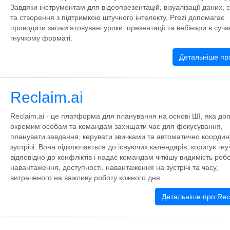
Завдяки інструментам для відеопрезентацій, візуалізації даних, с
та створення з підтримкою штучного інтелекту, Prezi допомагає
проводити запам'ятовувані уроки, презентації та вебінари в суча
гнучкому форматі.
Детальніше про
Reclaim.ai
Reclaim.ai - це платформа для планування на основі ШІ, яка до
окремим особам та командам захищати час для фокусування,
планувати завдання, керувати звичками та автоматично координ
зустрічі. Вона підключається до існуючих календарів, коригує гнуч
відповідно до конфліктів і надає командам чіткішу видимість роб
навантаження, доступності, навантаження на зустрічі та часу,
витраченого на важливу роботу кожного дня.
Детальніше про Recl