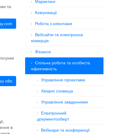
Маркетинг
ами та
Комунікації
ay.com
Робота з клієнтами
Вебсайти та електронна
комерція
Фінанси
тосунки
Спільна робота та особиста
ефективність
Управління проектами
ро n8n
Хмарні сховища
Управління завданнями
Електронний
документооберт
ї,
шення в
Вебінари та конференції
також