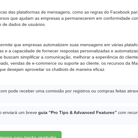
icas das plataformas de mensagens, como as regras do Facebook par
ecursos que ajudam as empresas a permanecerem em conformidade co
 de dados de usuários.
 permite que empresas automatizem suas mensagens em várias plataf
las e a capacidade de fornecer respostas personalizadas e automatiza
uscam simplificar a comunicação, melhorar a experiência do cliente
eads, vendas de e-commerce ou suporte ao cliente, os recursos da M
ue desejam aproveitar os chatbots de maneira eficaz.
ip.com pode receber uma comissão por registros ou compras feitas atrav
lip enviará um breve
guia “Pro Tips & Advanced Features”
com recur