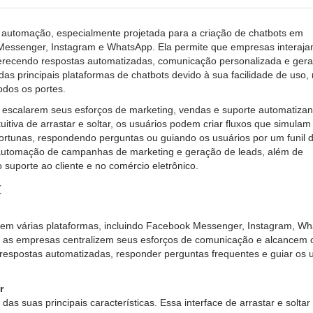
automação, especialmente projetada para a criação de chatbots em
Messenger, Instagram e WhatsApp. Ela permite que empresas interaj
oferecendo respostas automatizadas, comunicação personalizada e ger
 principais plataformas de chatbots devido à sua facilidade de uso,
dos os portes.
a escalarem seus esforços de marketing, vendas e suporte automatiza
uitiva de arrastar e soltar, os usuários podem criar fluxos que simulam
tunas, respondendo perguntas ou guiando os usuários por um funil 
automação de campanhas de marketing e geração de leads, além de
porte ao cliente e no comércio eletrônico.
t
m várias plataformas, incluindo Facebook Messenger, Instagram, W
 as empresas centralizem seus esforços de comunicação e alcancem o
r respostas automatizadas, responder perguntas frequentes e guiar os 
r
as suas principais características. Essa interface de arrastar e soltar