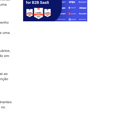
 uma
mpenho
ra uma
ários,
ndo em
at ao
enção
inantes.
s no