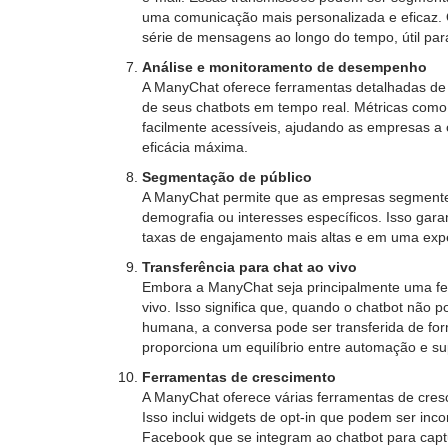
uma comunicação mais personalizada e eficaz
série de mensagens ao longo do tempo, útil pa
Análise e monitoramento de desempenho
A ManyChat oferece ferramentas detalhadas de 
de seus chatbots em tempo real. Métricas como 
facilmente acessíveis, ajudando as empresas a 
eficácia máxima.
Segmentação de público
A ManyChat permite que as empresas segmentem
demografia ou interesses específicos. Isso gar
taxas de engajamento mais altas e em uma expe
Transferência para chat ao vivo
Embora a ManyChat seja principalmente uma ferr
vivo. Isso significa que, quando o chatbot não 
humana, a conversa pode ser transferida de for
proporciona um equilíbrio entre automação e su
Ferramentas de crescimento
A ManyChat oferece várias ferramentas de cres
Isso inclui widgets de opt-in que podem ser in
Facebook que se integram ao chatbot para captu