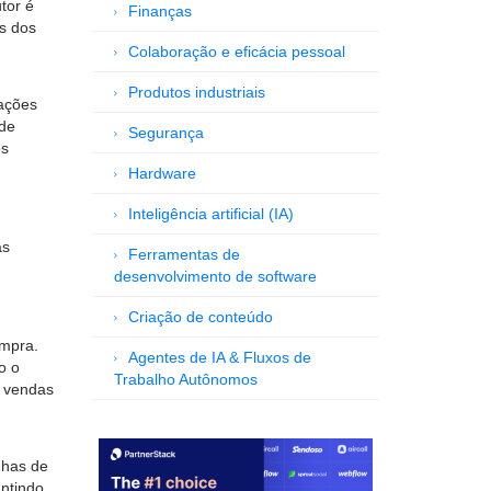
tor é
Finanças
es dos
Colaboração e eficácia pessoal
Produtos industriais
mações
 de
Segurança
os
Hardware
Inteligência artificial (IA)
as
Ferramentas de
desenvolvimento de software
Criação de conteúdo
ompra.
Agentes de IA & Fluxos de
o o
Trabalho Autônomos
s vendas
nhas de
ntindo