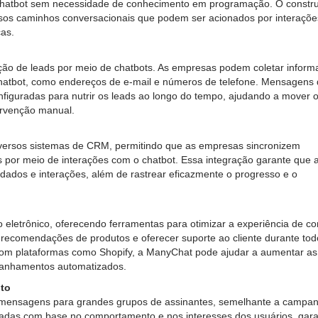
 chatbot sem necessidade de conhecimento em programação. O constru
versos caminhos conversacionais que podem ser acionados por interaçõ
cas.
ão de leads por meio de chatbots. As empresas podem coletar infor
hatbot, como endereços de e-mail e números de telefone. Mensagens
guradas para nutrir os leads ao longo do tempo, ajudando a mover 
tervenção manual.
versos sistemas de CRM, permitindo que as empresas sincronizem
 por meio de interações com o chatbot. Essa integração garante que 
ados e interações, além de rastrear eficazmente o progresso e o
eletrônico, oferecendo ferramentas para otimizar a experiência de c
r recomendações de produtos e oferecer suporte ao cliente durante tod
com plataformas como Shopify, a ManyChat pode ajudar a aumentar a
panhamentos automatizados.
to
mensagens para grandes grupos de assinantes, semelhante a campa
adas com base no comportamento e nos interesses dos usuários, gara