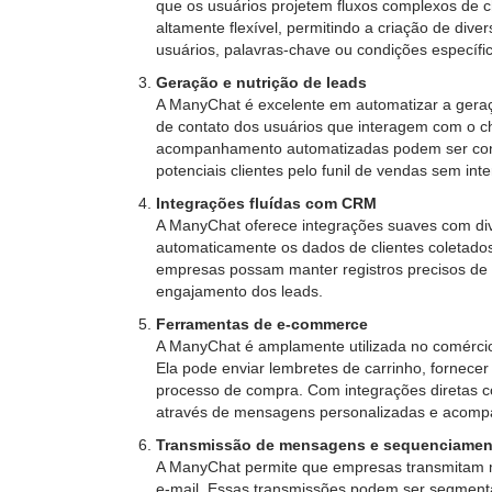
que os usuários projetem fluxos complexos de
altamente flexível, permitindo a criação de di
usuários, palavras-chave ou condições específi
Geração e nutrição de leads
A ManyChat é excelente em automatizar a geraç
de contato dos usuários que interagem com o c
acompanhamento automatizadas podem ser confi
potenciais clientes pelo funil de vendas sem in
Integrações fluídas com CRM
A ManyChat oferece integrações suaves com di
automaticamente os dados de clientes coletados
empresas possam manter registros precisos de d
engajamento dos leads.
Ferramentas de e-commerce
A ManyChat é amplamente utilizada no comércio 
Ela pode enviar lembretes de carrinho, fornece
processo de compra. Com integrações diretas 
através de mensagens personalizadas e acom
Transmissão de mensagens e sequenciamen
A ManyChat permite que empresas transmitam 
e-mail. Essas transmissões podem ser segment