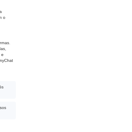
a
m o
ormas.
das,
 e
anyChat
és
sos