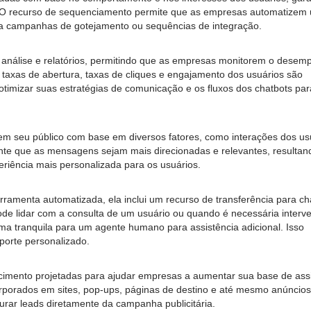
. O recurso de sequenciamento permite que as empresas automatizem
ra campanhas de gotejamento ou sequências de integração.
análise e relatórios, permitindo que as empresas monitorem o dese
taxas de abertura, taxas de cliques e engajamento dos usuários são
otimizar suas estratégias de comunicação e os fluxos dos chatbots pa
 seu público com base em diversos fatores, como interações dos usu
ante que as mensagens sejam mais direcionadas e relevantes, resulta
riência mais personalizada para os usuários.
amenta automatizada, ela inclui um recurso de transferência para ch
pode lidar com a consulta de um usuário ou quando é necessária interv
ma tranquila para um agente humano para assistência adicional. Isso
porte personalizado.
cimento projetadas para ajudar empresas a aumentar sua base de ass
corporados em sites, pop-ups, páginas de destino e até mesmo anúncio
rar leads diretamente da campanha publicitária.