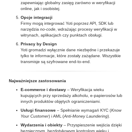
zapewniając globalny zasięg zarówno w weryfikacji
online, jak i osobistej.
Opcje integracji
Firmy mogą integrować Yoti poprzez API, SDK lub
narzędzia
no-code
, wdrażając procesy weryfikacji w
witrynach, aplikacjach czy punktach obsługi.
Privacy by Design
Yoti gromadzi wyłącznie dane niezbędne i przekazuje
tylko te informacje, które zostały zażądane. Wszystkie
transmisje są szyfrowane end-to-end.
Najważniejsze zastosowania
E-commerce i dostawy
– Weryfikacja wieku
kupujących przy sprzedaży alkoholu, e-papierosów lub
innych produktów objętych ograniczeniami.
Usługi finansowe
– Spełnianie wymagań KYC (
Know
Your Customer
) i AML (
Anti-Money Laundering
).
Wydarzenia i obiekty
– Przyspieszenie wejścia dzięki
bezpiecznym, bezdotykowym kontrolom wieku i