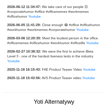
2026-06-12 11:34:47:
We take care of our people 😊
#corporatehumor #office #officememes #workmemes
#officehumor
Youtube
2026-06-05 11:41:29:
Close enough 😂 #office #officehumor
#workhumor #workmemes #corporatehumor
Youtube
2026-03-06 12:20:35:
Meet the loudest person in the office.
#officememes #officehumor #workhumor #officelife
Youtube
2026-02-27 10:38:32:
We were the first to achieve iBeta
Level 3 - one of the hardest liveness tests in the industry
Youtube
2025-11-18 16:15:43:
FAE Product Teaser Video
Youtube
2025-11-18 15:43:56:
AVS Product Teaser video
Youtube
Yoti Alternatywy