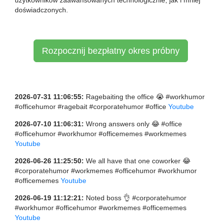
użytkowników zaawansowanych technologicznie, jak i mniej
doświadczonych.
Rozpocznij bezpłatny okres próbny
2026-07-31 11:06:55:
Ragebaiting the office 😭 #workhumor
#officehumor #ragebait #corporatehumor #office
Youtube
2026-07-10 11:06:31:
Wrong answers only 😂 #office
#officehumor #workhumor #officememes #workmemes
Youtube
2026-06-26 11:25:50:
We all have that one coworker 😂
#corporatehumor #workmemes #officehumor #workhumor
#officememes
Youtube
2026-06-19 11:12:21:
Noted boss 👌 #corporatehumor
#workhumor #officehumor #workmemes #officememes
Youtube