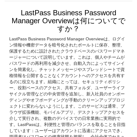
LastPass Business Password
Manager Overviewは何についてで
すか？
LastPass Business Password Manager Overviewは、ログイ
ン情報や機密データを暗号化されたボールトに保存、整理、
保護するために設計されたクラウドベースのパスワードマネ
ージャーについて説明しています。これは、個人やチームが
パスワードの再利用を減少させ、自動入力によってサインイ
ンを簡素化し、チャットメッセージやスプレッドシートで資
格情報を公開することなくアカウントへのアクセスを共有す
るのに役立ちます。組織にとっては、セキュリティポリシ
ー、役割ベースのアクセス、共有フォルダ、ユーザーライフ
サイクル管理などの中央管理を追加し、新入社員のオンボー
ディングやオフボーディングが手動のクリーンアッププロジ
ェクトに変わらないようにします。このサービスは通常、ブ
ラウザ拡張機能、モバイルアプリ、デスクトップアクセスを
介して実行され、複数のデバイスでの日常業務に実用的で
す。LastPassは、利便性と管理のバランスを取ることを目指
しています：ユーザーはアカウントに迅速にアクセスでき、
管理者はパスワードの健康状態を把握し、会社全体でセキュ