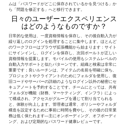
ムは「パスワードがどこに保存されているかを見つける」か
ら「問題を修正する」へと移行できます。
日々のユーザーエクスペリエンス
はどのようなものですか？
日常的な使用は、一度資格情報を保存し、その後自動入力が
繰り返しのログインを処理することに集中します。ほとんど
のワークフローはブラウザ拡張機能から始まります：サイト
にサインインし、ログインを保存し、次回ボールトが正しい
資格情報を提案します。モバイルの使用もシステムレベルの
自動入力サポートと似たパターンです。組織と検索は非常に
重要です；良いルーチンは、アイテムの名前を明確に保ち、
プロジェクトやクライアントのためにフォルダを使用し、復
旧コードやサーバーの詳細のようなログイン以外の秘密にセ
キュアノートを予約することです。チームにとっては、共有
フォルダが機能（財務、マーケティング、インフラ）によっ
て構成され、アクセスがグループを通じて割り当てられる
と、体験が向上します。管理者は通常、ポリシーやフォルダ
構造を設定するために事前に時間を費やし、その後の日常業
務は低く保たれます—主にオンボーディング、オフボーディ
ング、および定期的なパスワード健康レビューです。