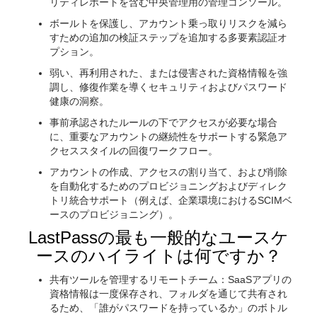
リティレポートを含む中央管理用の管理コンソール。
ボールトを保護し、アカウント乗っ取りリスクを減ら
すための追加の検証ステップを追加する多要素認証オ
プション。
弱い、再利用された、または侵害された資格情報を強
調し、修復作業を導くセキュリティおよびパスワード
健康の洞察。
事前承認されたルールの下でアクセスが必要な場合
に、重要なアカウントの継続性をサポートする緊急ア
クセススタイルの回復ワークフロー。
アカウントの作成、アクセスの割り当て、および削除
を自動化するためのプロビジョニングおよびディレク
トリ統合サポート（例えば、企業環境におけるSCIMベ
ースのプロビジョニング）。
LastPassの最も一般的なユースケ
ースのハイライトは何ですか？
共有ツールを管理するリモートチーム：SaaSアプリの
資格情報は一度保存され、フォルダを通じて共有され
るため、「誰がパスワードを持っているか」のボトル