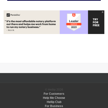
© Hellip
2026
For Customers
Help Me Choose
Hellip Club
For Business