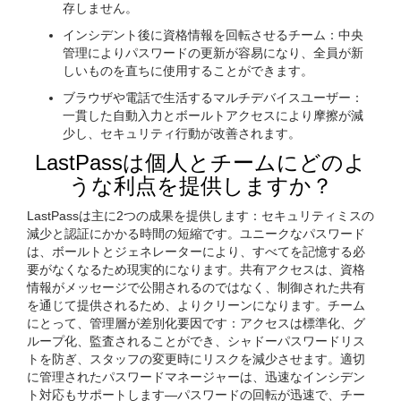
存しません。
インシデント後に資格情報を回転させるチーム：中央
管理によりパスワードの更新が容易になり、全員が新
しいものを直ちに使用することができます。
ブラウザや電話で生活するマルチデバイスユーザー：
一貫した自動入力とボールトアクセスにより摩擦が減
少し、セキュリティ行動が改善されます。
LastPassは個人とチームにどのよ
うな利点を提供しますか？
LastPassは主に2つの成果を提供します：セキュリティミスの
減少と認証にかかる時間の短縮です。ユニークなパスワード
は、ボールトとジェネレーターにより、すべてを記憶する必
要がなくなるため現実的になります。共有アクセスは、資格
情報がメッセージで公開されるのではなく、制御された共有
を通じて提供されるため、よりクリーンになります。チーム
にとって、管理層が差別化要因です：アクセスは標準化、グ
ループ化、監査されることができ、シャドーパスワードリス
トを防ぎ、スタッフの変更時にリスクを減少させます。適切
に管理されたパスワードマネージャーは、迅速なインシデン
ト対応もサポートします—パスワードの回転が迅速で、チー