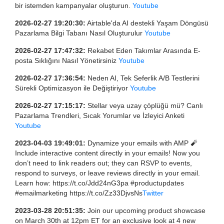
bir istemden kampanyalar oluşturun.
Youtube
2026-02-27 19:20:30:
Airtable'da AI destekli Yaşam Döngüsü
Pazarlama Bilgi Tabanı Nasıl Oluşturulur
Youtube
2026-02-27 17:47:32:
Rekabet Eden Takımlar Arasında E-
posta Sıklığını Nasıl Yönetirsiniz
Youtube
2026-02-27 17:36:54:
Neden AI, Tek Seferlik A/B Testlerini
Sürekli Optimizasyon ile Değiştiriyor
Youtube
2026-02-27 17:15:17:
Stellar veya uzay çöplüğü mü? Canlı
Pazarlama Trendleri, Sıcak Yorumlar ve İzleyici Anketi
Youtube
2023-04-03 19:49:01:
Dynamize your emails with AMP 🧨
Include interactive content directly in your emails! Now you
don’t need to link readers out; they can RSVP to events,
respond to surveys, or leave reviews directly in your email.
Learn how: https://t.co/Jdd24nG3pa #productupdates
#emailmarketing https://t.co/Zz33DjvsNs
Twitter
2023-03-28 20:51:35:
Join our upcoming product showcase
on March 30th at 12pm ET for an exclusive look at 4 new