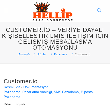
Toggle
Search
CUSTOMER.IO – VERIYE DAYALI
navigation
Button
KIŞISELLEŞTIRILMIŞ İLETIŞIM IÇIN
GELIŞMIŞ MESAJLAŞMA
OTOMASYONU
Anasayfa
Ürünler
Pazarlama
Customer.io
Customer.io
Resmi Site
Dokümantasyon
Pazarlama
Pazarlama Analitiği
SMS Pazarlama
E-posta
Pazarlama
Diller:
English