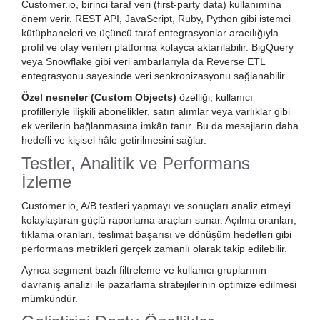
Customer.io, birinci taraf veri (first-party data) kullanımına
önem verir. REST API, JavaScript, Ruby, Python gibi istemci
kütüphaneleri ve üçüncü taraf entegrasyonlar aracılığıyla
profil ve olay verileri platforma kolayca aktarılabilir. BigQuery
veya Snowflake gibi veri ambarlarıyla da Reverse ETL
entegrasyonu sayesinde veri senkronizasyonu sağlanabilir.
Özel nesneler (Custom Objects)
özelliği, kullanıcı
profilleriyle ilişkili abonelikler, satın alımlar veya varlıklar gibi
ek verilerin bağlanmasına imkân tanır. Bu da mesajların daha
hedefli ve kişisel hâle getirilmesini sağlar.
Testler, Analitik ve Performans
İzleme
Customer.io, A/B testleri yapmayı ve sonuçları analiz etmeyi
kolaylaştıran güçlü raporlama araçları sunar. Açılma oranları,
tıklama oranları, teslimat başarısı ve dönüşüm hedefleri gibi
performans metrikleri gerçek zamanlı olarak takip edilebilir.
Ayrıca segment bazlı filtreleme ve kullanıcı gruplarının
davranış analizi ile pazarlama stratejilerinin optimize edilmesi
mümkündür.