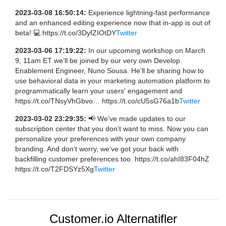
2023-03-08 16:50:14:
Experience lightning-fast performance
and an enhanced editing experience now that in-app is out of
beta! 💻 https://t.co/3DyfZIOtDY
Twitter
2023-03-06 17:19:22:
In our upcoming workshop on March
9, 11am ET we’ll be joined by our very own Develop
Enablement Engineer, Nuno Sousa. He’ll be sharing how to
use behavioral data in your marketing automation platform to
programmatically learn your users' engagement and
https://t.co/TNsyVhGbvo… https://t.co/cU5sG76a1b
Twitter
2023-03-02 23:29:35:
📢 We’ve made updates to our
subscription center that you don’t want to miss. Now you can
personalize your preferences with your own company
branding. And don’t worry, we’ve got your back with
backfilling customer preferences too. https://t.co/ahI83F04hZ
https://t.co/T2FDSYz5Xg
Twitter
Customer.io Alternatifler