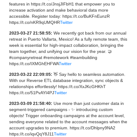
features in https://t.co/JnsjJIFbH1 that empower you to
increase activation and make behavioral data more
accessible. Register today: https://t.co/BuKFnEunzR
https://t.co/nKR9qUMQHR
Twitter
2023-03-27 21:58:55:
We recently got back from our annual
retreat in Puerto Vallarta, Mexico! As a fully remote team, this
week is essential for high-impact collaboration, bringing the
team together, and unifying our vision for the year. 🤝
#companyretreat #remotework #teambuilding
https://t.co/IXMGhEHFWA
Twitter
2023-03-22 22:09:05:
👋 Say hello to seamless automation.
With our Reverse ETL database integration, sync objects &
relationships effortlessly! https://t.co/XxJKcGHKhT
https://t.co/51PvAYI4PJ
Twitter
2023-03-09 21:58:40:
Use more than just customer data in
segment-triggered campaigns - ✨ introducing custom
objects! Trigger onboarding campaigns at the account level,
sending everyone related to the account messages when the
account upgrades to premium. https://t.co/Dhlpny9NA2
https://t.co/iqvQqY8J11
Twitter