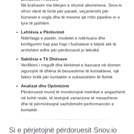
Në krahasim me blerjen e shumë abonimeve, Snov.io
ofron vlerë të fortë për paratë, veçanërisht për
bizneset e vogla dhe të mesme që rritin pipeline-in e
tyre të jashtëm.
Lehtësia e Përdorimit
Ndërfaqja e pastër, modelet e ndërtuara dhe
konfigurimi hap pas hapi i fushatave e bëjnë atë të
arritshëm edhe për përdoruesit jo teknikë.
Saktësia e Të Dhënave
Verifikimi i rregullt dhe kërkimet e bazuara në domen
sigurojnë të dhëna të besueshme të kontakteve, një
faktor kritik për kontaktin e suksesshëm të ftohtë.
Analizat dhe Optimizimi
Përdoruesit mund të monitorojnë metrikat e angazhimit
në kohë reale, të testojnë variacione të mesazheve
dhe të përmirësojnë vazhdimisht performancën e
kontaktit.
Si e përjetojnë përdoruesit Snov.io