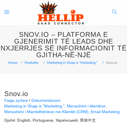
Toggle
Search
SNOV.IO – PLATFORMA E
navigation
Button
GJENERIMIT TË LEADS DHE
NXJERRJES SË INFORMACIONIT TË
GJITHA-NË-NJË
Home
Produkte
Marketing in Shqip is "Marketing."
Snov.io
Snov.io
Faqja zyrtare
Dokumentacioni
Marketing in Shqip is "Marketing."
Menaxhimi i klientëve
Menaxhimi i Marrëdhënieve me Klientët (CRM)
Email Marketing
Gjuhë:
English
Portuguese
Український
简体中文