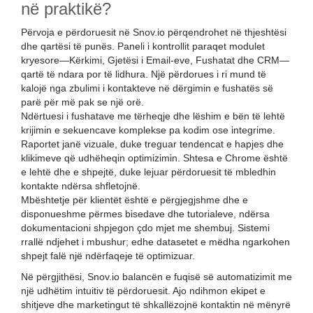
në praktikë?
Përvoja e përdoruesit në Snov.io përqendrohet në thjeshtësi
dhe qartësi të punës. Paneli i kontrollit paraqet modulet
kryesore—Kërkimi, Gjetësi i Email-eve, Fushatat dhe CRM—
qartë të ndara por të lidhura. Një përdorues i ri mund të
kalojë nga zbulimi i kontakteve në dërgimin e fushatës së
parë për më pak se një orë.
Ndërtuesi i fushatave me tërheqje dhe lëshim e bën të lehtë
krijimin e sekuencave komplekse pa kodim ose integrime.
Raportet janë vizuale, duke treguar tendencat e hapjes dhe
klikimeve që udhëheqin optimizimin. Shtesa e Chrome është
e lehtë dhe e shpejtë, duke lejuar përdoruesit të mbledhin
kontakte ndërsa shfletojnë.
Mbështetje për klientët është e përgjegjshme dhe e
disponueshme përmes bisedave dhe tutorialeve, ndërsa
dokumentacioni shpjegon çdo mjet me shembuj. Sistemi
rrallë ndjehet i mbushur; edhe datasetet e mëdha ngarkohen
shpejt falë një ndërfaqeje të optimizuar.
Në përgjithësi, Snov.io balancën e fuqisë së automatizimit me
një udhëtim intuitiv të përdoruesit. Ajo ndihmon ekipet e
shitjeve dhe marketingut të shkallëzojnë kontaktin në mënyrë