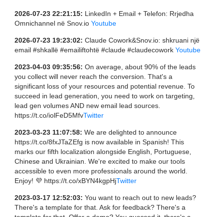
2026-07-23 22:21:15:
LinkedIn + Email + Telefon: Rrjedha
Omnichannel në Snov.io
Youtube
2026-07-23 19:23:02:
Claude Cowork&Snov.io: shkruani një
email #shkallë #emailiftohtë #claude #claudecowork
Youtube
2023-04-03 09:35:56:
On average, about 90% of the leads
you collect will never reach the conversion. That's a
significant loss of your resources and potential revenue. To
succeed in lead generation, you need to work on targeting,
lead gen volumes AND new email lead sources.
https://t.co/iolFeD5Mfv
Twitter
2023-03-23 11:07:58:
We are delighted to announce
https://t.co/8fxJTaZEfg is now available in Spanish! This
marks our fifth localization alongside English, Portuguese,
Chinese and Ukrainian. We're excited to make our tools
accessible to even more professionals around the world.
Enjoy! 💜 https://t.co/xBYN4kgpHj
Twitter
2023-03-17 12:52:03:
You want to reach out to new leads?
There's a template for that. Ask for feedback? There's a