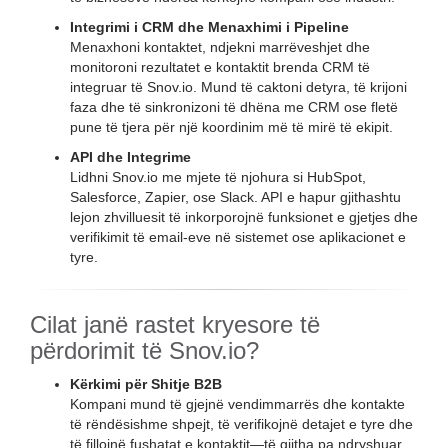
Integrimi i CRM dhe Menaxhimi i Pipeline
Menaxhoni kontaktet, ndjekni marrëveshjet dhe
monitoroni rezultatet e kontaktit brenda CRM të
integruar të Snov.io. Mund të caktoni detyra, të krijoni
faza dhe të sinkronizoni të dhëna me CRM ose fletë
pune të tjera për një koordinim më të mirë të ekipit.
API dhe Integrime
Lidhni Snov.io me mjete të njohura si HubSpot,
Salesforce, Zapier, ose Slack. API e hapur gjithashtu
lejon zhvilluesit të inkorporojnë funksionet e gjetjes dhe
verifikimit të email-eve në sistemet ose aplikacionet e
tyre.
Cilat janë rastet kryesore të
përdorimit të Snov.io?
Kërkimi për Shitje B2B
Kompani mund të gjejnë vendimmarrës dhe kontakte
të rëndësishme shpejt, të verifikojnë detajet e tyre dhe
të fillojnë fushatat e kontaktit—të gjitha pa ndryshuar