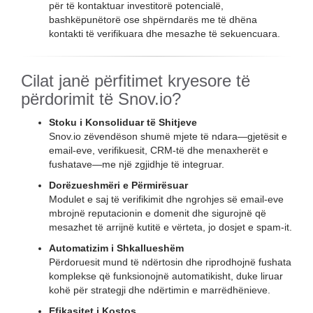
për të kontaktuar investitorë potencialë,
bashkëpunëtorë ose shpërndarës me të dhëna
kontakti të verifikuara dhe mesazhe të sekuencuara.
Cilat janë përfitimet kryesore të
përdorimit të Snov.io?
Stoku i Konsoliduar të Shitjeve
Snov.io zëvendëson shumë mjete të ndara—gjetësit e
email-eve, verifikuesit, CRM-të dhe menaxherët e
fushatave—me një zgjidhje të integruar.
Dorëzueshmëri e Përmirësuar
Modulet e saj të verifikimit dhe ngrohjes së email-eve
mbrojnë reputacionin e domenit dhe sigurojnë që
mesazhet të arrijnë kutitë e vërteta, jo dosjet e spam-it.
Automatizim i Shkallueshëm
Përdoruesit mund të ndërtosin dhe riprodhojnë fushata
komplekse që funksionojnë automatikisht, duke liruar
kohë për strategji dhe ndërtimin e marrëdhënieve.
Efikasitet i Kostos