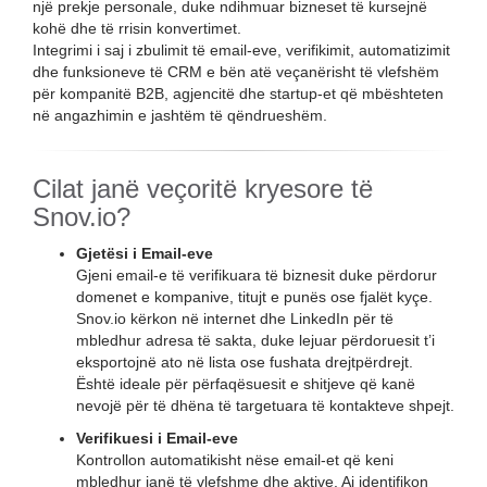
një prekje personale, duke ndihmuar bizneset të kursejnë
kohë dhe të rrisin konvertimet.
Integrimi i saj i zbulimit të email-eve, verifikimit, automatizimit
dhe funksioneve të CRM e bën atë veçanërisht të vlefshëm
për kompanitë B2B, agjencitë dhe startup-et që mbështeten
në angazhimin e jashtëm të qëndrueshëm.
Cilat janë veçoritë kryesore të
Snov.io?
Gjetësi i Email-eve
Gjeni email-e të verifikuara të biznesit duke përdorur
domenet e kompanive, titujt e punës ose fjalët kyçe.
Snov.io kërkon në internet dhe LinkedIn për të
mbledhur adresa të sakta, duke lejuar përdoruesit t’i
eksportojnë ato në lista ose fushata drejtpërdrejt.
Është ideale për përfaqësuesit e shitjeve që kanë
nevojë për të dhëna të targetuara të kontakteve shpejt.
Verifikuesi i Email-eve
Kontrollon automatikisht nëse email-et që keni
mbledhur janë të vlefshme dhe aktive. Ai identifikon