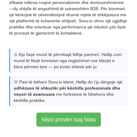
efikase ndërsa ruajnë personalizimin dhe dorëzueshmërinë
—dy shtylla të angazhimit të suksesshëm B2B. Për bizneset
që kërkojnë të zëvendësojnë shumë mjete të shkëputura me
një platformë të koherente shitjesh, Snov.io ofron një zgjidhje
praktike dhe orientuar nga performanca që mbulon çdo fazë
të procesit të gjenerimit të kontakteve.
⚠️ Kjo faqe mund të përmbajë lidhje partneri. Hellip.com
mund të fitojë komision nga regjistrimet ose blerjet e
bëra përmes tyre — pa kosto shtesë për ju.
💡 Pasi të bëheni Snov.io klient, Hellip do t’ju dërgojë një
udhëzues të shkurtër për këshilla profesionale dhe
veçori të avancuara
me funksione të fshehura dhe
këshilla praktike.
Nisni provën tuaj falas