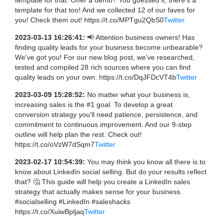
template for that. Offer a demo? You guessed it, there's a
template for that too! And we collected 12 of our faves for
you! Check them out! https://t.co/MPTgu2QbS0
Twitter
2023-03-13 16:26:41:
📢 Attention business owners! Has
finding quality leads for your business become unbearable?
We've got you! For our new blog post, we’ve researched,
tested and compiled 28 rich sources where you can find
quality leads on your own. https://t.co/DqJFDcVT4b
Twitter
2023-03-09 15:28:52:
No matter what your business is,
increasing sales is the #1 goal. To develop a great
conversion strategy you'll need patience, persistence, and
commitment to continuous improvement. And our 9-step
outline will help plan the rest. Check out!
https://t.co/oVzW7dSqm7
Twitter
2023-02-17 10:54:39:
You may think you know all there is to
know about LinkedIn social selling. But do your results reflect
that? 🤔 This guide will help you create a LinkedIn sales
strategy that actually makes sense for your business.
#socialselling #LinkedIn #saleshacks
https://t.co/XuiwBpljaq
Twitter