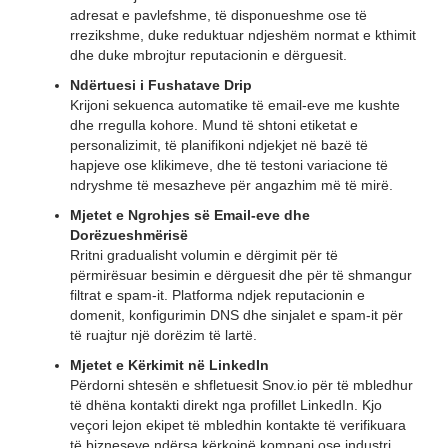
adresat e pavlefshme, të disponueshme ose të
rrezikshme, duke reduktuar ndjeshëm normat e kthimit
dhe duke mbrojtur reputacionin e dërguesit.
Ndërtuesi i Fushatave Drip
Krijoni sekuenca automatike të email-eve me kushte
dhe rregulla kohore. Mund të shtoni etiketat e
personalizimit, të planifikoni ndjekjet në bazë të
hapjeve ose klikimeve, dhe të testoni variacione të
ndryshme të mesazheve për angazhim më të mirë.
Mjetet e Ngrohjes së Email-eve dhe
Dorëzueshmërisë
Rritni gradualisht volumin e dërgimit për të
përmirësuar besimin e dërguesit dhe për të shmangur
filtrat e spam-it. Platforma ndjek reputacionin e
domenit, konfigurimin DNS dhe sinjalet e spam-it për
të ruajtur një dorëzim të lartë.
Mjetet e Kërkimit në LinkedIn
Përdorni shtesën e shfletuesit Snov.io për të mbledhur
të dhëna kontakti direkt nga profillet LinkedIn. Kjo
veçori lejon ekipet të mbledhin kontakte të verifikuara
të bizneseve ndërsa kërkojnë kompani ose industri.