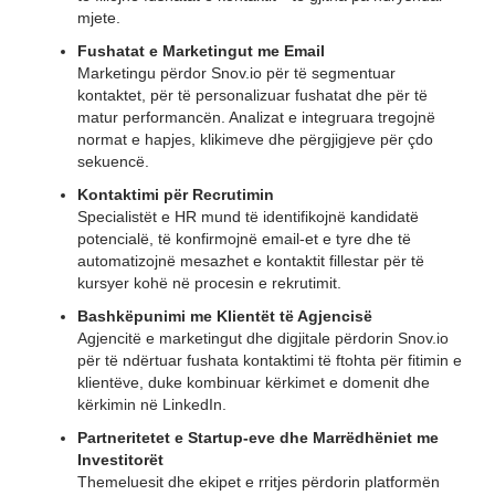
mjete.
Fushatat e Marketingut me Email
Marketingu përdor Snov.io për të segmentuar
kontaktet, për të personalizuar fushatat dhe për të
matur performancën. Analizat e integruara tregojnë
normat e hapjes, klikimeve dhe përgjigjeve për çdo
sekuencë.
Kontaktimi për Recrutimin
Specialistët e HR mund të identifikojnë kandidatë
potencialë, të konfirmojnë email-et e tyre dhe të
automatizojnë mesazhet e kontaktit fillestar për të
kursyer kohë në procesin e rekrutimit.
Bashkëpunimi me Klientët të Agjencisë
Agjencitë e marketingut dhe digjitale përdorin Snov.io
për të ndërtuar fushata kontaktimi të ftohta për fitimin e
klientëve, duke kombinuar kërkimet e domenit dhe
kërkimin në LinkedIn.
Partneritetet e Startup-eve dhe Marrëdhëniet me
Investitorët
Themeluesit dhe ekipet e rritjes përdorin platformën