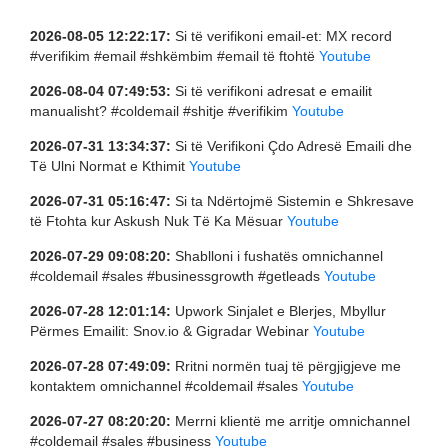
2026-08-05 12:22:17:
Si të verifikoni email-et: MX record
#verifikim #email #shkëmbim #email të ftohtë
Youtube
2026-08-04 07:49:53:
Si të verifikoni adresat e emailit
manualisht? #coldemail #shitje #verifikim
Youtube
2026-07-31 13:34:37:
Si të Verifikoni Çdo Adresë Emaili dhe
Të Ulni Normat e Kthimit
Youtube
2026-07-31 05:16:47:
Si ta Ndërtojmë Sistemin e Shkresave
të Ftohta kur Askush Nuk Të Ka Mësuar
Youtube
2026-07-29 09:08:20:
Shablloni i fushatës omnichannel
#coldemail #sales #businessgrowth #getleads
Youtube
2026-07-28 12:01:14:
Upwork Sinjalet e Blerjes, Mbyllur
Përmes Emailit: Snov.io & Gigradar Webinar
Youtube
2026-07-28 07:49:09:
Rritni normën tuaj të përgjigjeve me
kontaktem omnichannel #coldemail #sales
Youtube
2026-07-27 08:20:20:
Merrni klientë me arritje omnichannel
#coldemail #sales #business
Youtube