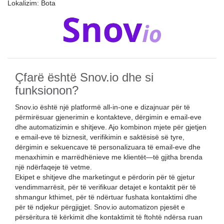
Lokalizim:
Bota
Çfarë është Snov.io dhe si
funksionon?
Snov.io është një platformë all-in-one e dizajnuar për të
përmirësuar gjenerimin e kontakteve, dërgimin e email-eve
dhe automatizimin e shitjeve. Ajo kombinon mjete për gjetjen
e email-eve të biznesit, verifikimin e saktësisë së tyre,
dërgimin e sekuencave të personalizuara të email-eve dhe
menaxhimin e marrëdhënieve me klientët—të gjitha brenda
një ndërfaqeje të vetme.
Ekipet e shitjeve dhe marketingut e përdorin për të gjetur
vendimmarrësit, për të verifikuar detajet e kontaktit për të
shmangur kthimet, për të ndërtuar fushata kontaktimi dhe
për të ndjekur përgjigjet. Snov.io automatizon pjesët e
përsëritura të kërkimit dhe kontaktimit të ftohtë ndërsa ruan