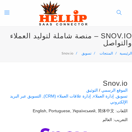
oggle
Search
SNOV.IO – منصة شاملة لتوليد العملاء
ation
Button
والتواصل
الرئيسية
المنتجات
تسويق
Snov.io
Snov.io
الموقع الرسمي
التوثيق
تسويق
إدارة العملاء
إدارة علاقات العملاء (CRM)
التسويق عبر البريد
الإلكتروني
اللغات:
简体中文
Український
Portuguese
English
التعريب:
العالم