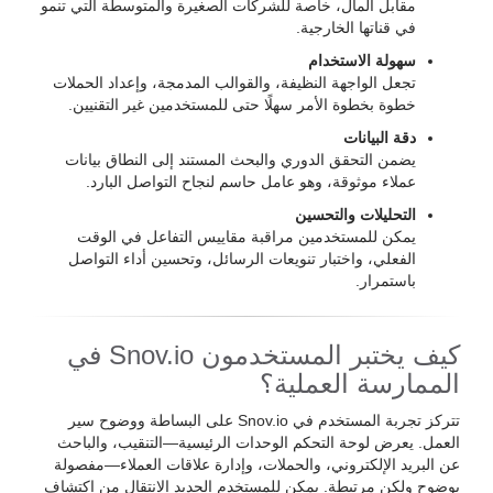
مقابل المال، خاصة للشركات الصغيرة والمتوسطة التي تنمو
في قناتها الخارجية.
سهولة الاستخدام
تجعل الواجهة النظيفة، والقوالب المدمجة، وإعداد الحملات
خطوة بخطوة الأمر سهلًا حتى للمستخدمين غير التقنيين.
دقة البيانات
يضمن التحقق الدوري والبحث المستند إلى النطاق بيانات
عملاء موثوقة، وهو عامل حاسم لنجاح التواصل البارد.
التحليلات والتحسين
يمكن للمستخدمين مراقبة مقاييس التفاعل في الوقت
الفعلي، واختبار تنويعات الرسائل، وتحسين أداء التواصل
باستمرار.
كيف يختبر المستخدمون Snov.io في
الممارسة العملية؟
تتركز تجربة المستخدم في Snov.io على البساطة ووضوح سير
العمل. يعرض لوحة التحكم الوحدات الرئيسية—التنقيب، والباحث
عن البريد الإلكتروني، والحملات، وإدارة علاقات العملاء—مفصولة
بوضوح ولكن مرتبطة. يمكن للمستخدم الجديد الانتقال من اكتشاف