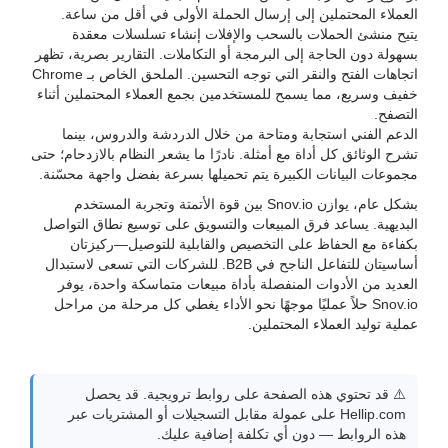
العملاء المحتملين إلى إرسال الحملة الأولى في أقل من ساعة.
يتيح منشئ الحملات بالسحب والإفلات إنشاء تسلسلات معقدة
بسهولة دون الحاجة إلى البرمجة أو التكاملات. التقارير بصرية، تظهر
اتجاهات الفتح والنقر التي توجه التحسين. الملحق الخاص بـ Chrome
خفيف وسريع، مما يسمح للمستخدمين بجمع العملاء المحتملين أثناء
التصفح.
الدعم الفني استجابة ومتاحة من خلال الدردشة والدروس، بينما
تشرح الوثائق كل أداة مع أمثلة. نادرًا ما يشعر النظام بالازدحام؛ حتى
مجموعات البيانات الكبيرة يتم تحميلها بسرعة بفضل واجهة محسّنة.
بشكل عام، يوازن Snov.io بين قوة الأتمتة وتجربة المستخدم
البديهية. يساعد فرق المبيعات والتسويق على توسيع نطاق التواصل
بكفاءة مع الحفاظ على التخصيص والقابلية للتوصيل—ركيزتان
أساسيتان للتفاعل الناجح في B2B. للشركات التي تسعى لاستبدال
العديد من الأدوات المنفصلة بأداة مبيعات متماسكة واحدة، يوفر
Snov.io حلاً عمليًا موجهًا نحو الأداء يغطي كل مرحلة من مراحل
عملية توليد العملاء المحتملين.
⚠️ قد تحتوي هذه الصفحة على روابط ترويجية. قد يحصل
Hellip.com على عمولة مقابل التسجيلات أو المشتريات عبر
هذه الروابط — دون أي تكلفة إضافية عليك.