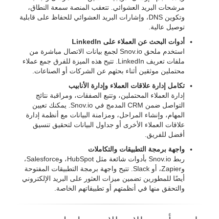
مرشحات البريد العشوائي. تتعقب المنصة سمعة النطاق،
وتكوين DNS، وإشارات البريد العشوائي للحفاظ على قابلية
توصيل عالية.
أدوات البحث عن العملاء على LinkedIn
استخدم ملحق Snov.io لجمع بيانات الاتصال مباشرة من
ملفات تعريف LinkedIn. تتيح هذه الميزة للفرق جمع عملاء
محتملين موثقين أثناء بحثهم عن الشركات أو الصناعات.
تكامل إدارة علاقات العملاء وإدارة الأنابيب
إدارة العملاء المحتملين، وتتبع الصفقات، ومراقبة نتائج
التواصل ضمن CRM المدمج في Snov.io. يمكنك تعيين
المهام، وإنشاء المراحل، ومزامنة البيانات مع أنظمة إدارة
علاقات العملاء الأخرى أو جداول البيانات لتحقيق تنسيق
أفضل للفريق.
واجهة برمجة التطبيقات والتكاملات
ربط Snov.io بأدوات شائعة مثل HubSpot، وSalesforce،
وZapier، أو Slack. تتيح واجهة برمجة التطبيقات المفتوحة
أيضًا للمطورين تضمين ميزات العثور على البريد الإلكتروني
والتحقق منها في أنظمتهم أو تطبيقاتهم الخاصة.