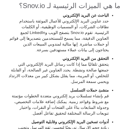
ما هي الميزات الرئيسية لـ Snov.io؟
الباحث عن البريد الإلكتروني
حدد عناوين البريد الإلكتروني للأعمال الموثقة باستخدام
نطاقات الشركات، أو المسميات الوظيفية، أو الكلمات
الرئيسية. تقوم Snov.io بتصفح الويب وLinkedIn لجمع
العناوين الدقيقة، مما يسمح للمستخدمين بتصديرها إلى قوائم
أو حملات مباشرة. إنها مثالية لمندوبي المبيعات الذين
يحتاجون إلى بيانات عملاء مستهدفين بسرعة.
التحقق من البريد الإلكتروني
يتحقق تلقائيًا مما إذا كانت رسائل البريد الإلكتروني التي
جمعتها صالحة ونشطة. يحدد العناوين غير الصالحة، أو القابلة
للتخلص، أو المريبة، مما يقلل بشكل كبير من معدلات الارتداد
ويحمي سمعة المرسل.
منشئ حملات التسلسل
قم بإنشاء تسلسلات بريد إلكتروني متعددة الخطوات مؤتمتة
مع شروط وقواعد زمنية. يمكنك إضافة علامات التخصيص،
وجدولة المتابعات بناءً على الفتحات أو النقرات، واختبار
تنويعات الرسالة المختلفة لتحقيق تفاعل أفضل.
أدوات تسخين البريد الإلكتروني وقابلية التوصيل
زيادة حجم الإرسال تدريجيًا لتحسين ثقة المرسل وتجنب