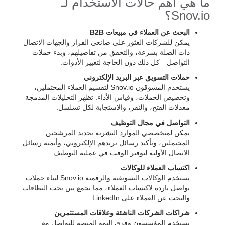
ما هي أهم حالات الاستخدام لـ
Snov.io؟
البحث عن العملاء في مبيعات B2B
يمكن للشركات العثور على صانعي القرار والجهات الاتصال
ذات الصلة بسرعة، والتحقق من تفاصيلهم، وبدء حملات
التواصل—كل ذلك دون الحاجة لتغيير الأدوات.
حملات التسويق عبر البريد الإلكتروني
يستخدم المسوقون Snov.io لتقسيم العملاء المحتملين،
وتخصيص الحملات، وقياس الأداء. تظهر التحليلات المدمجة
معدلات الفتح، والنقر، والاستجابة لكل تسلسل.
التواصل في مجال التوظيف
يمكن لمتخصصي الموارد البشرية تحديد المرشحين
المحتملين، وتأكيد رسائل بريدهم الإلكتروني، وأتمتة رسائل
الاتصال الأولية لتوفير الوقت في عملية التوظيف.
اكتساب العملاء للوكالات
تستخدم الوكالات التسويقية والرقمية Snov.io لبناء حملات
تواصل باردة لاكتساب العملاء، مما يجمع بين بحث النطاقات
والبحث عن العملاء على LinkedIn.
شراكات الشركات الناشئة وعلاقات المستثمرين
يستخدم المؤسسون وفرق النمو المنصة للتواصل مع