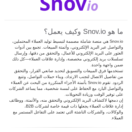
ما هو Snov.io وكيف يعمل؟
Snov.io هي منصة شاملة مصممة لتبسيط توليد العملاء المحتملين،
والتواصل عبر البريد الإلكتروني، وأتمتة المبيعات. تجمع بين أدوات
العثور على البريد الإلكتروني للأعمال، والتحقق من دقتها، وإرسال
تسلسلات بريد إلكتروني مخصصة، وإدارة علاقات العملاء—كل ذلك
ضمن واجهة واحدة.
تستخدمها فرق المبيعات والتسويق لتحديد صانعي القرار، والتحقق
من تفاصيل الاتصال لتجنب الارتداد، وبناء حملات التواصل، وتتبع
الردود. تقوم Snov.io بأتمتة الأجزاء المتكررة من البحث عن العملاء
والتواصل البارد مع الحفاظ على لمسة شخصية، مما يساعد الشركات
على توفير الوقت وزيادة التحويلات.
إن دمجها لاكتشاف البريد الإلكتروني والتحقق منه، والأتمتة، ووظائف
إدارة علاقات العملاء يجعلها ذات قيمة خاصة لشركات B2B،
والوكالات، والشركات الناشئة التي تعتمد على التفاعل المستمر مع
العملاء.