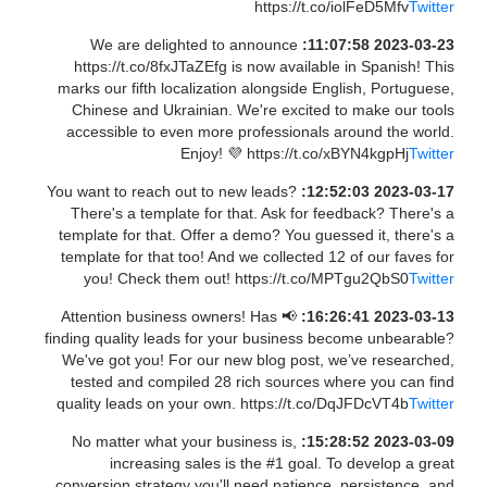
https://t.co/iolFeD5Mfv
Twitter
We are delighted to announce
2023-03-23 11:07:58:
https://t.co/8fxJTaZEfg is now available in Spanish! This
marks our fifth localization alongside English, Portuguese,
Chinese and Ukrainian. We're excited to make our tools
accessible to even more professionals around the world.
Enjoy! 💜 https://t.co/xBYN4kgpHj
Twitter
You want to reach out to new leads?
2023-03-17 12:52:03:
There's a template for that. Ask for feedback? There's a
template for that. Offer a demo? You guessed it, there's a
template for that too! And we collected 12 of our faves for
you! Check them out! https://t.co/MPTgu2QbS0
Twitter
📢 Attention business owners! Has
2023-03-13 16:26:41:
finding quality leads for your business become unbearable?
We've got you! For our new blog post, we’ve researched,
tested and compiled 28 rich sources where you can find
quality leads on your own. https://t.co/DqJFDcVT4b
Twitter
No matter what your business is,
2023-03-09 15:28:52:
increasing sales is the #1 goal. To develop a great
conversion strategy you'll need patience, persistence, and