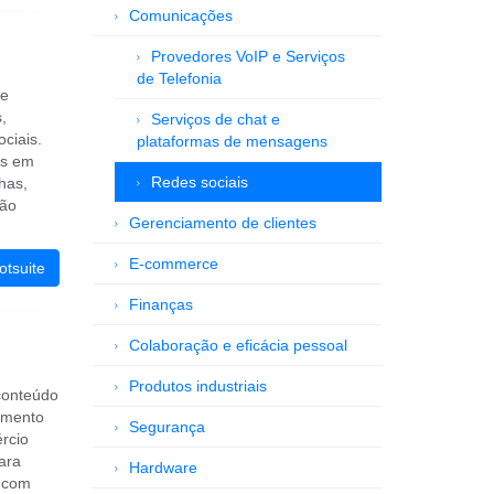
Comunicações
Provedores VoIP e Serviços
de Telefonia
ue
,
Serviços de chat e
ciais.
plataformas de mensagens
os em
Redes sociais
has,
ção
Gerenciamento de clientes
E-commerce
otsuite
Finanças
Colaboração e eficácia pessoal
Produtos industriais
conteúdo
amento
Segurança
rcio
ara
Hardware
 com