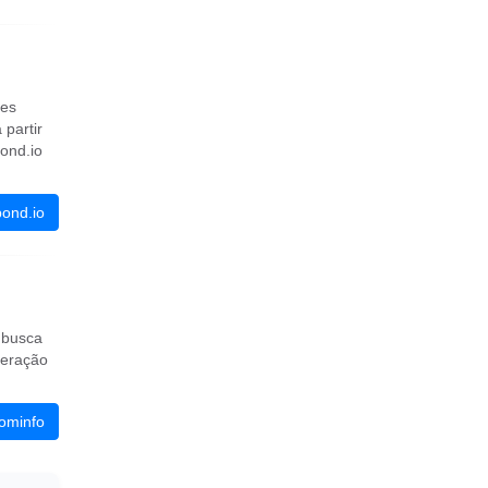
ões
partir
ond.io
ond.io
 busca
geração
ominfo