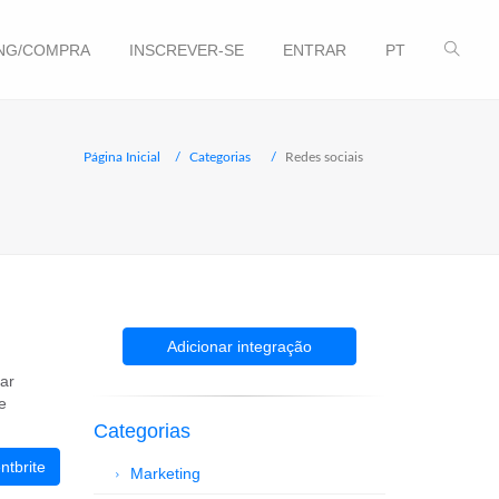
NG/COMPRA
INSCREVER-SE
ENTRAR
PT
Página Inicial
Categorias
Redes sociais
Adicionar integração
iar
e
Categorias
ntbrite
Marketing