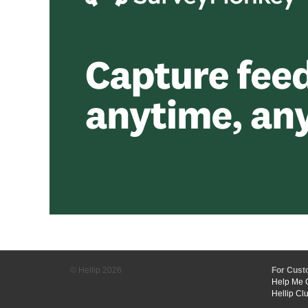
© Hellip
2026
For Cust
Help Me 
Hellip Cl