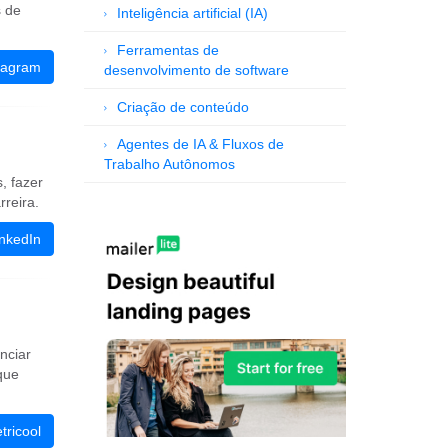
s de
Inteligência artificial (IA)
Ferramentas de
tagram
desenvolvimento de software
Criação de conteúdo
Agentes de IA & Fluxos de
Trabalho Autônomos
, fazer
rreira.
inkedIn
nciar
que
tricool