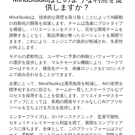
供しますか？
MindStudioは、技術的な障壁を取り除くことによってAI駆動
の自動化の開発を加速します。チームは迅速にプロトタイプ
を構築し、バリエーションをテストし、完全な開発チームを
調整することなく、製品準備が整ったエージェントを展開で
きます。これにより、エンジニアの負担が軽減され、生産性
が向上します。
モデルの柔軟性は、ユーザーに予算の制御とパフォーマンス
の選択を提供します。マルチモーダル機能により、ワークフ
ローはテキスト、構造化データ、画像ロジックを1つのシステ
ムで組み合わせることができます。
企業にとって、MindStudioは運用負荷を軽減し、AIの使用を
標準化するのに役立ち、チームが一貫したスケーラブルなプ
ロセスを採用することを促進します。クリエイターやスター
トアップにとっては、長期の開発サイクルなしにAIアプリや
ツールを立ち上げる方法を提供します。
エンタープライズは、ガバナンステクニック、監査可能性、
セキュリティレイヤーから利益を得て、展開をコンプライア
ンスに保ちます。全体として、このプラットフォームはスピ
ード、柔軟性、コントロールを組み合わせており、実験と長