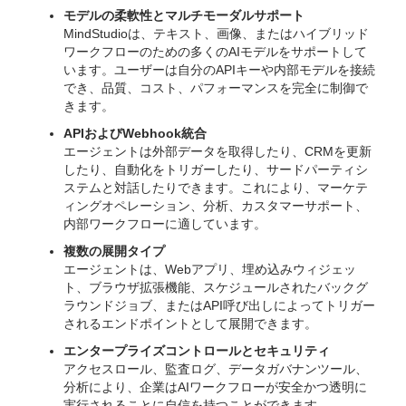
モデルの柔軟性とマルチモーダルサポート
MindStudioは、テキスト、画像、またはハイブリッド
ワークフローのための多くのAIモデルをサポートして
います。ユーザーは自分のAPIキーや内部モデルを接続
でき、品質、コスト、パフォーマンスを完全に制御で
きます。
APIおよびWebhook統合
エージェントは外部データを取得したり、CRMを更新
したり、自動化をトリガーしたり、サードパーティシ
ステムと対話したりできます。これにより、マーケテ
ィングオペレーション、分析、カスタマーサポート、
内部ワークフローに適しています。
複数の展開タイプ
エージェントは、Webアプリ、埋め込みウィジェッ
ト、ブラウザ拡張機能、スケジュールされたバックグ
ラウンドジョブ、またはAPI呼び出しによってトリガー
されるエンドポイントとして展開できます。
エンタープライズコントロールとセキュリティ
アクセスロール、監査ログ、データガバナンツール、
分析により、企業はAIワークフローが安全かつ透明に
実行されることに自信を持つことができます。