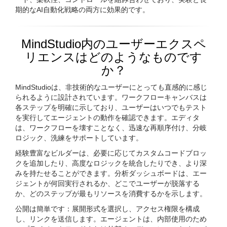
期的なAI自動化戦略の両方に効果的です。
MindStudio内のユーザーエクスペ
リエンスはどのようなものです
か？
MindStudioは、非技術的なユーザーにとっても直感的に感じ
られるように設計されています。ワークフローキャンバスは
各ステップを明確に示しており、ユーザーはいつでもテスト
を実行してエージェントの動作を確認できます。エディタ
は、ワークフローを壊すことなく、迅速な再順序付け、分岐
ロジック、洗練をサポートしています。
経験豊富なビルダーは、必要に応じてカスタムコードブロッ
クを追加したり、高度なロジックを統合したりでき、より深
みを持たせることができます。分析ダッシュボードは、エー
ジェントが何回実行されるか、どこでユーザーが脱落する
か、どのステップが最もリソースを消費するかを示します。
公開は簡単です：展開形式を選択し、アクセス権限を構成
し、リンクを送信します。エージェントは、内部使用のため