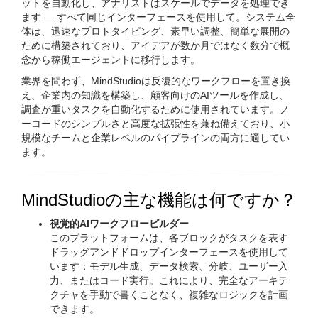
ットを自動化し、アナリストはスケールでデータを処理でき
ます — すべて同じインターフェースを使用して。システム全
体は、迅速なプロトタイピング、素早い調整、簡単な展開の
ために構築されており、アイデアが数か月ではなく数分で概
念から稼働エージェントに移行します。
業界を問わず、MindStudioは反復的なワークフローを置き換
え、企業内の知識を構築し、顧客向けのAIツールを作成し、
調査が重いタスクを自動化するために使用されています。ノ
ーコードのシンプルさと高度な拡張性を兼ね備えており、小
規模なチームと企業レベルのパイプラインの両方に適してい
ます。
MindStudioの主な機能は何ですか？
視覚的AIワークフロービルダー
このプラットフォームは、各ブロックがタスクを表す
ドラッグアンドドロップインターフェースを使用して
います：モデル生成、データ検索、分岐、ユーザー入
力、またはコード実行。これにより、完全なアーキテ
クチャを手動で書くことなく、複雑なロジックを計画
できます。