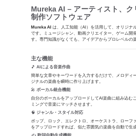
Mureka AI – アーティス
制作ソフトウェア
Mureka AI
は、人工知能（AI）を活用して、オリジナ
です。ミュージシャン、動画クリエイター、ゲーム開
す。専門知識がなくても、アイデアからプロレベルの
主な機能
🎵
AIによる音楽作曲
簡単な文章やキーワードを入力するだけで、メロディー
ジナルの楽曲を瞬時に作り上げます。
🎤
ボーカル統合機能
自分のボーカルをアップロードしてAI楽曲に組み込む
ミングで音楽にマッチさせます。
🧠
ジャンル・スタイル対応
ポップ、ロック、エレクトロ、オーケストラ、ローフ
をアップロードすれば、似た雰囲気の楽曲を自動で生
✍️
歌詞自動生成機能