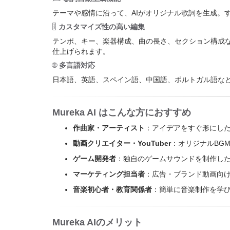
テーマや感情に沿って、AIがオリジナル歌詞を生成。
🎚️
カスタマイズ性の高い編集
テンポ、キー、楽器構成、曲の長さ、セクション構成
仕上げられます。
🌐
多言語対応
日本語、英語、スペイン語、中国語、ポルトガル語な
Mureka AI はこんな方におすすめ
作曲家・アーティスト
：アイデアをすぐ形にし
動画クリエイター・YouTuber
：オリジナルBG
ゲーム開発者
：独自のゲームサウンドを制作し
マーケティング担当者
：広告・ブランド動画向
音楽初心者・教育関係者
：簡単に音楽制作を学
Mureka AIのメリット