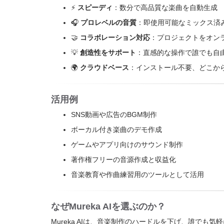
⚡
スピーディ
：数分で高品質な楽曲を自動生成
🎧
プロレベルの音質
：即使用可能なミックス済
🤝
コラボレーション対応
：プロジェクトをオン
💡
創造性をサポート
：直感的な操作で誰でも自
🌍
クラウドベース
：インストール不要、どこか
活用例
SNS動画や広告のBGM制作
ボーカル付き楽曲のデモ作成
ゲームやアプリ向けのサウンド制作
著作権フリーの音源作成と収益化
音楽教育や作曲練習用のツールとして活用
なぜMureka AIを選ぶのか？
Mureka AIは、音楽制作のハードルを下げ、誰で