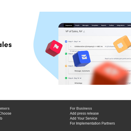
omers
For Business
Choose
Add press release
ub
Add Your Service
For Implementation Partners