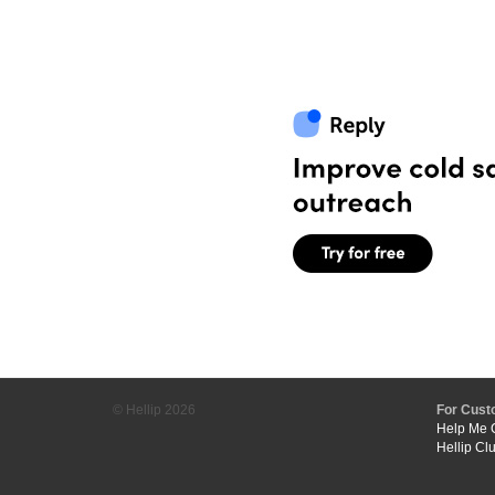
© Hellip
2026
For Cust
Help Me 
Hellip Cl