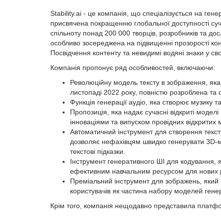
Stability.ai - це компанія, що спеціалізується на ге
присвячена покращенню глобальної доступності суч
спільноту понад 200 000 творців, розробників та дос
особливо зосереджена на підвищенні прозорості кон
Посвідчення контенту та невидимі водяні знаки у св
Компанія пропонує ряд особливостей, включаючи:
Революційну модель тексту в зображення, яка 
листопаді 2022 року, повністю розроблена та
Функція генерації аудіо, яка створює музику т
Пропозиція, яка надає сучасні відкриті модел
інноваціями та випуском провідних відкритих
Автоматичний інструмент для створення текст
дозволяє нефахівцям швидко генерувати 3D-мо
текстові підказки.
Інструмент генеративного ШІ для кодування, 
ефективним навчальним ресурсом для нових ро
Преміальний інструмент для зображень, який 
користувачів як частина набору моделей генер
Крім того, компанія нещодавно представила платфор