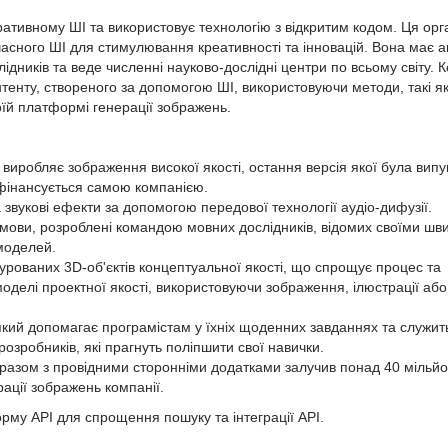
неративному ШІ та використовує технологію з відкритим кодом. Ця орг
асного ШІ для стимулювання креативності та інновацій. Вона має а
лідників та веде численні науково-дослідні центри по всьому світу. 
тенту, створеного за допомогою ШІ, використовуючи методи, такі я
оїй платформі генерації зображень.
виробляє зображення високої якості, остання версія якої була вип
 фінансується самою компанією.
а звукові ефекти за допомогою передової технології аудіо-дифузії.
і мови, розроблені командою мовних дослідників, відомих своїми ш
 моделей.
урованих 3D-об'єктів концептуальної якості, що спрощує процес та
делі проектної якості, використовуючи зображення, ілюстрації або
який допомагає програмістам у їхніх щоденних завданнях та служит
зробників, які прагнуть поліпшити свої навички.
разом з провідними сторонніми додатками залучив понад 40 мільйо
ації зображень компанії.
му API для спрощення пошуку та інтеграції API.