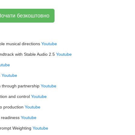
Почати безкоштовно
ple musical directions
Youtube
ndtrack with Stable Audio 2.5
Youtube
utube
s
Youtube
on through partnership
Youtube
ation and control
Youtube
 to production
Youtube
se readiness
Youtube
Prompt Weighting
Youtube