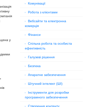
Комунікації
анізація
ктивну
Робота з клієнтами
Компанія
к
Вебсайти та електронна
комерція
Фінанси
ущена у
Спільна робота та особиста
ефективність
видкими
Галузеві рішення
Безпека
Апаратне забезпечення
ь
Штучний інтелект (ШІ)
нів
Інструменти для розробки
програмного забезпечення
Створення контенту