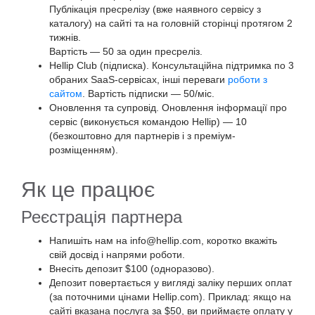
Публікація пресрелізу (вже наявного сервісу з
каталогу) на сайті та на головній сторінці протягом 2
тижнів.
Вартість — 50 за один пресреліз.
Hellip Club (підписка). Консультаційна підтримка по 3
обраних SaaS-сервісах, інші переваги
роботи з
сайтом
. Вартість підписки — 50/міс.
Оновлення та супровід. Оновлення інформації про
сервіс (виконується командою Hellip) — 10
(безкоштовно для партнерів і з преміум-
розміщенням).
Як це працює
Реєстрація партнера
Напишіть нам на info@hellip.com, коротко вкажіть
свій досвід і напрями роботи.
Внесіть депозит $100 (одноразово).
Депозит повертається у вигляді заліку перших оплат
(за поточними цінами Hellip.com). Приклад: якщо на
сайті вказана послуга за $50, ви приймаєте оплату у