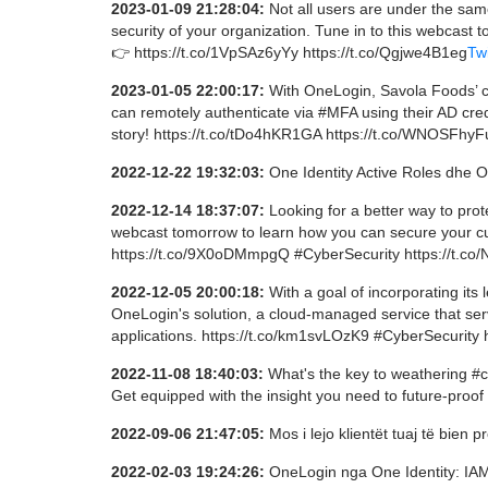
2023-01-09 21:28:04:
Not all users are under the same 
security of your organization. Tune in to this webcast t
👉 https://t.co/1VpSAz6yYy https://t.co/Qgjwe4B1eg
Twi
2023-01-05 22:00:17:
With OneLogin, Savola Foods’ co
can remotely authenticate via #MFA using their AD crede
story! https://t.co/tDo4hKR1GA https://t.co/WNOSFhyF
2022-12-22 19:32:03:
One Identity Active Roles dhe O
2022-12-14 18:37:07:
Looking for a better way to prot
webcast tomorrow to learn how you can secure your cus
https://t.co/9X0oDMmpgQ #CyberSecurity https://t.
2022-12-05 20:00:18:
With a goal of incorporating its
OneLogin's solution, a cloud-managed service that ser
applications. https://t.co/km1svLOzK9 #CyberSecurity
2022-11-08 18:40:03:
What's the key to weathering #c
Get equipped with the insight you need to future-proo
2022-09-06 21:47:05:
Mos i lejo klientët tuaj të bien p
2022-02-03 19:24:26:
OneLogin nga One Identity: IAM