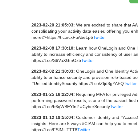
2023-02-20 21:05:03:
We are excited to share that AW
consolidating your activity data easier, offering you e
more👉https://t.co/cxFuAbe1p6
Twitter
2023-02-08 17:30:10:
Learn how OneLogin and One Iden
ability to increase efficiency and consistency of use
https://t.co/S6VaXGmOzb
Twitter
2023-02-02 21:30:03:
OneLogin and One Identity Activ
ability to enhance security and provision role-based
#UnifiedIdentitySecurity https://t.co/ZIjd8gYAEQ
Twitter
2023-01-25 18:22:04:
Requiring MFA for privileged A
performing password resets, is one of the easiest firs
https://t.co/b6qWBEYfn2 #CyberSecurity
Twitter
2023-01-12 19:55:04:
Customer Identity and #AccessM
insights. Here are 5 ways #CIAM can help you to meet 
https://t.co/FSIMiLTTT8
Twitter