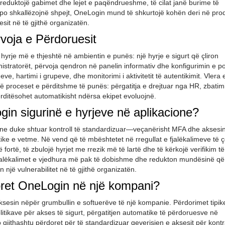
 reduktojë gabimet dhe lejet e paqëndrueshme, të cilat janë burime të
po shkallëzojnë shpejt, OneLogin mund të shkurtojë kohën deri në produ
sit në të gjithë organizatën.
voja e Përdoruesit
 hyrje më e thjeshtë në ambientin e punës: një hyrje e sigurt që çliron
nistratorët, përvoja qendron në panelin informativ dhe konfigurimin e po
eve, hartimi i grupeve, dhe monitorimi i aktivitetit të autentikimit. Vlera 
ë proceset e përditshme të punës: përgatitja e drejtuar nga HR, zbatimi
ërditësohet automatikisht ndërsa ekipet evoluojnë.
in sigurinë e hyrjeve në aplikacione?
one duke shtuar kontroll të standardizuar—veçanërisht MFA dhe aksesi
ke e vetme. Në vend që të mbështetet në rregullat e fjalëkalimeve të 
ortë, të zbulojë hyrjet me rrezik më të lartë dhe të kërkojë verifikim të
fjalëkalimet e vjedhura më pak të dobishme dhe redukton mundësinë që
 një vulnerabilitet në të gjithë organizatën.
oret OneLogin në një kompani?
aksesin nëpër grumbullin e softuerëve të një kompanie. Përdorimet tipik
litikave për akses të sigurt, përgatitjen automatike të përdoruesve në
jo gjithashtu përdoret për të standardizuar qeverisjen e aksesit për kont