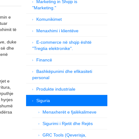
Marketing in Shqip is
"Marketing."
imin e
Komunikimet
tuar
xhimit të
Menaxhimi i klientëve
eve, duke
E-commerce në shqip është
T-së dhe
"Tregtia elektronike".
 kenë
Financë
Bashkëpunimi dhe efikasiteti
personal
jet e
itura,
Produkte industriale
rputhje
 hyrjes
Siguria
ë shumë
 ndërsa
Menaxherët e fjalëkalimeve
Sigurimi i Rjetit dhe Rejës
GRC Tools (Qeverisja,