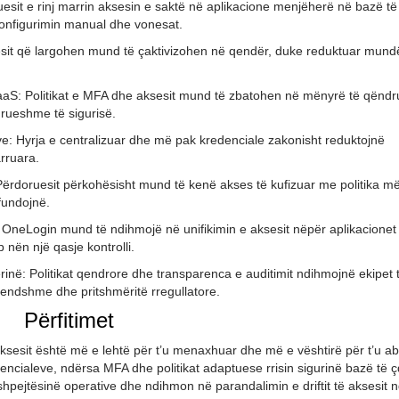
ruesit e rinj marrin aksesin e saktë në aplikacione menjëherë në bazë të
konfigurimin manual dhe vonesat.
uesit që largohen mund të çaktivizohen në qendër, duke reduktuar mund
SaaS: Politikat e MFA dhe aksesit mund të zbatohen në mënyrë të qën
rueshme të sigurisë.
eve: Hyrja e centralizuar dhe më pak kredenciale zakonisht reduktojnë
rruara.
: Përdoruesit përkohësisht mund të kenë akses të kufizuar me politika më
fundojnë.
: OneLogin mund të ndihmojë në unifikimin e aksesit nëpër aplikacionet
nën një qasje kontrolli.
në: Politikat qendrore dhe transparenca e auditimit ndihmojnë ekipet 
rendshme dhe pritshmëritë rregullatore.
Përfitimet
 aksesit është më e lehtë për t’u menaxhuar dhe më e vështirë për t’u a
dencialeve, ndërsa MFA dhe politikat adaptuese rrisin sigurinë bazë të 
 shpejtësinë operative dhe ndihmon në parandalimin e driftit të aksesit 