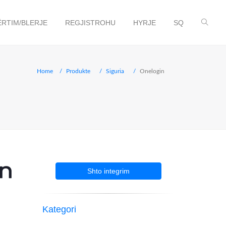
ËRTIM/BLERJE
REGJISTROHU
HYRJE
SQ
Home
Produkte
Siguria
Onelogin
Shto integrim
Kategori