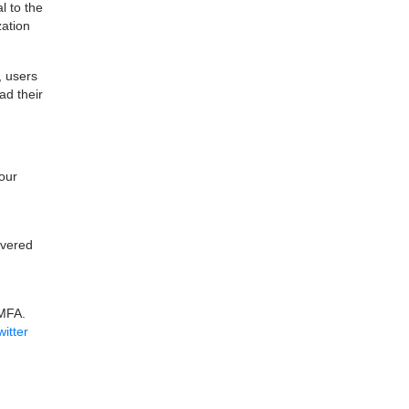
l to the
zation
, users
ad their
our
overed
#MFA.
witter