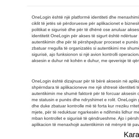
OneLogin është një platformë identiteti dhe menaxhimi 
ciklit të jetës së përdoruesve për aplikacionet e biznes
politikat e sigurisë dhe për të dhënë ose anuluar akse
identitetit OneLogin për akses të sigurt është ndërtuar
autentikimin dhe për të përshpejtuar proceset e punës
zbatuar rregulla të organizatës si autentikimi me shum
sigurisë, ajo funksionon si një avion kontrolli operacio
aksesin e duhur në kohën e duhur, me qeverisje të 
OneLogin është dizajnuar për të bërë aksesin në aplika
shpërndara të aplikacioneve me një shtresë identiteti t
autentikimin me shumë faktorë për të forcuar aksesin d
me statusin e punës dhe ndryshimet e rolit. OneLogin 
dhe duke zbatuar kontrolle më të forta kur rreziku rritet
mjete, për të reduktuar ngarkesën e ndihmës lidhur me
mban kontrollet e sigurisë të qëndrueshme. Ajo i përsh
aplikacion të menaxhojë autentikimin në mënyrë të pav
Kara