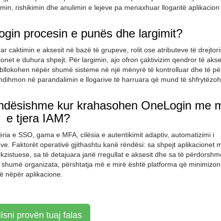
min, rishikimin dhe anulimin e lejeve pa menaxhuar llogaritë aplikacion
gin procesin e punës dhe largimit?
aktimin e aksesit në bazë të grupeve, rolit ose atributeve të drejtori
onet e duhura shpejt. Për largimin, ajo ofron çaktivizim qendror të akses
e bllokohen nëpër shumë sisteme në një mënyrë të kontrolluar dhe të për
ndihmon në parandalimin e llogarive të harruara që mund të shfrytëz
 rëndësishme kur krahasohen OneLogin me m
e tjera IAM?
ia e SSO, gama e MFA, cilësia e autentikimit adaptiv, automatizimi i
itikave. Faktorët operativë gjithashtu kanë rëndësi: sa shpejt aplikacionet
ekzistuese, sa të detajuara janë rregullat e aksesit dhe sa të përdorsh
ër shumë organizata, përshtatja më e mirë është platforma që minimizo
së nëpër aplikacione.
isni provën tuaj falas