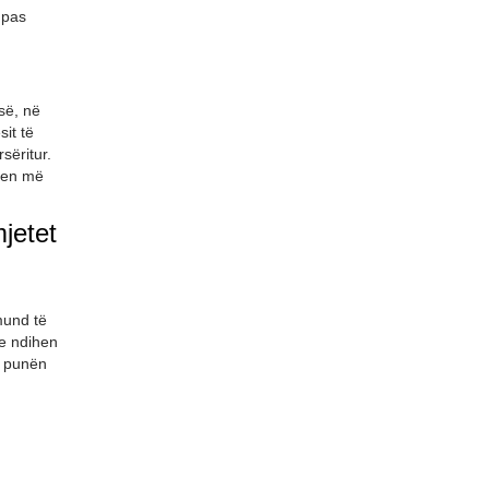
 pas
së, në
it të
sëritur.
ohen më
jetet
 mund të
me ndihen
n punën