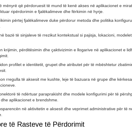
në mënyrë që përdoruesit të mund të kenë akses në aplikacionet e mira
ktuar ripërdorimin e fjalëkalimeve dhe fërkimin në hyrje.
ikimin përtej fjalëkalimeve duke përdorur metoda dhe politika konfigur
.
ë bazë të sinjaleve të rrezikut kontekstual si pajisja, lokacioni, modelet
 krijimin, përditësimin dhe çaktivizimin e llogarive në aplikacionet e li
imit.
n profilet e identitetit, grupet dhe atributet për të mbështetur zbatimi
sit.
ëson rregulla të aksesit me kushte, leje të bazuara në grupe dhe kërkesa
acioneve.
konektorë të ndërtuar paraprakisht dhe modele konfigurimi për të përsh
 dhe aplikacionet e brendshme.
ansparencën në aktivitetin e aksesit dhe veprimet administrative për të 
e.
re të Rasteve të Përdorimit