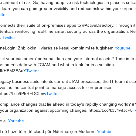
amount of risk. So, having adaptive risk technologies in place is critica
o learn you can gain greater visibility and reduce risk within your organi
tter
nnects their suite of on-premises apps to #ActiveDirectory. Through it
ntials reinforcing real-time smart security across the organization. Re
ui
Twitter
neLogin: Zhbllokimi i vlerës së kësaj kombinimi të fuqishëm
Youtube
ect your customers’ personal data and your internal assets? Tune in to 
tomer's data with #CIAM and what to look for in a solution.
co/NKHBM3EAuY
Twitter
 legacy business suite into its current #IAM processes, the IT team disc
ves as the central point to manage access for on-premises
 https://t.co/tP5REDCImw
Twitter
ompliance changes that lie ahead in today's rapidly changing world? 
f your organization against upcoming changes. https://t.co/k3v4wIJcP8
T
re e.
Youtube
 në bazë të re të cloud për Ndërmarrjen Moderne
Youtube