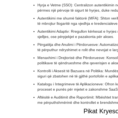
Hyrja e Vetme (SSO): Centralizon autentikimin 
përmes një përvoje të sigurt të hyrjes, duke redu
Autentikimi me shumë faktorë (MFA): Shton verif
të mbrojtur llogaritë nga vjedhja e kredencialeve
Autentikimi Adaptiv: Rregullon kërkesat e hyrjes n
sjelljes, ose përpjekjet e pazakonta për akses.
Përgatitja dhe Anulimi i Përdoruesve: Automatizon
të përputhur ndryshimet e rolit dhe nevojat e larg
Menaxhimi i Drejtorisë dhe Përdoruesve: Konsolido
politikave të qëndrueshme dhe qeverisjen e akse
Kontrolli i Aksesit të Bazuara në Politika: Mund
siguri që zbatohen në të gjithë portofolin e aplik
Katalogu i Integrimeve të Aplikacioneve: Ofron 
proceset e punës për mjetet e zakonshme SaaS
Aftësitë e Auditimit dhe Raportimit: Mbështet tr
me përputhshmërinë dhe kontrollet e brendshm
Pikat Kryeso