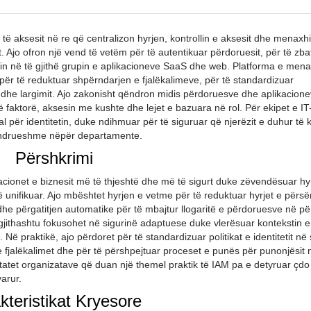
të aksesit në re që centralizon hyrjen, kontrollin e aksesit dhe menaxh
it. Ajo ofron një vend të vetëm për të autentikuar përdoruesit, për të zba
sin në të gjithë grupin e aplikacioneve SaaS dhe web. Platforma e mena
 për të reduktuar shpërndarjen e fjalëkalimeve, për të standardizuar
 dhe largimit. Ajo zakonisht qëndron midis përdoruesve dhe aplikacion
ë faktorë, aksesin me kushte dhe lejet e bazuara në rol. Për ekipet e I
nal për identitetin, duke ndihmuar për të siguruar që njerëzit e duhur të
qëndrueshme nëpër departamente.
Përshkrimi
cionet e biznesit më të thjeshtë dhe më të sigurt duke zëvendësuar hyr
ë unifikuar. Ajo mbështet hyrjen e vetme për të reduktuar hyrjet e përsër
he përgatitjen automatike për të mbajtur llogaritë e përdoruesve në pë
gjithashtu fokusohet në sigurinë adaptuese duke vlerësuar kontekstin e
. Në praktikë, ajo përdoret për të standardizuar politikat e identitetit n
 fjalëkalimet dhe për të përshpejtuar proceset e punës për punonjësit
tatet organizatave që duan një themel praktik të IAM pa e detyruar çdo
arur.
kteristikat Kryesore