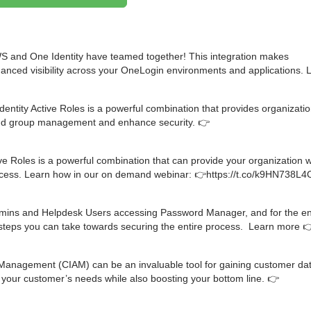
S and One Identity have teamed together! This integration makes
nhanced visibility across your OneLogin environments and applications. 
tity Active Roles is a powerful combination that provides organizatio
r and group management and enhance security. 👉
e Roles is a powerful combination that can provide your organization w
 access. Learn how in our on demand webinar: 👉https://t.co/k9HN738L4
dmins and Helpdesk Users accessing Password Manager, and for the e
t steps you can take towards securing the entire process. Learn more 
anagement (CIAM) can be an invaluable tool for gaining customer da
your customer’s needs while also boosting your bottom line. 👉