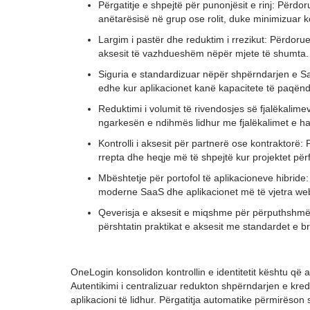
Përgatitje e shpejtë për punonjësit e rinj: Përdo
anëtarësisë në grup ose rolit, duke minimizuar 
Largim i pastër dhe reduktim i rrezikut: Përdor
aksesit të vazhdueshëm nëpër mjete të shumta.
Siguria e standardizuar nëpër shpërndarjen e 
edhe kur aplikacionet kanë kapacitete të paqënd
Reduktimi i volumit të rivendosjes së fjalëkalim
ngarkesën e ndihmës lidhur me fjalëkalimet e ha
Kontrolli i aksesit për partnerë ose kontraktorë
rrepta dhe heqje më të shpejtë kur projektet për
Mbështetje për portofol të aplikacioneve hibride
moderne SaaS dhe aplikacionet më të vjetra web 
Qeverisja e aksesit e miqshme për përputhshmëri
përshtatin praktikat e aksesit me standardet e b
OneLogin konsolidon kontrollin e identitetit kështu që
Autentikimi i centralizuar redukton shpërndarjen e kre
aplikacioni të lidhur. Përgatitja automatike përmirëson