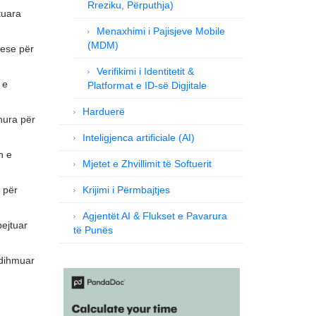
Rreziku, Përputhja)
tuara
Menaxhimi i Pajisjeve Mobile
(MDM)
uese për
Verifikimi i Identitetit &
 e
Platformat e ID-së Digjitale
Harduerë
dhura për
Inteligjenca artificiale (AI)
n e
Mjetet e Zhvillimit të Softuerit
 për
Krijimi i Përmbajtjes
Agjentët AI & Flukset e Pavarura
pejtuar
të Punës
ndihmuar