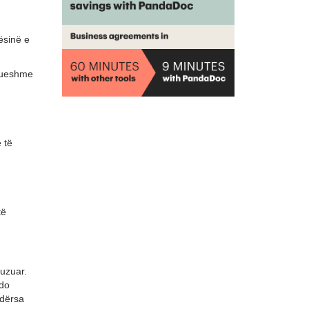
ësinë e
drueshme
 të
të
buzuar.
çdo
ndërsa