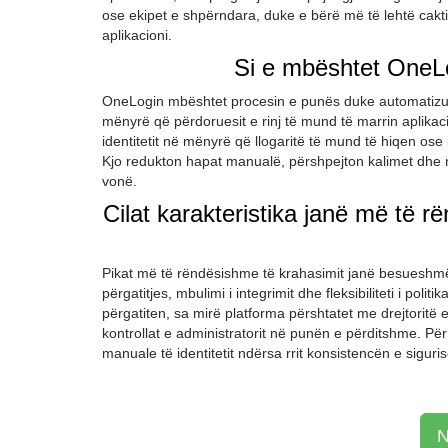
ose ekipet e shpërndara, duke e bërë më të lehtë cakti
aplikacioni.
Si e mbështet OneLo
OneLogin mbështet procesin e punës duke automatizuar c
mënyrë që përdoruesit e rinj të mund të marrin aplikaci
identitetit në mënyrë që llogaritë të mund të hiqen os
Kjo redukton hapat manualë, përshpejton kalimet dhe 
vonë.
Cilat karakteristika janë më të
Pikat më të rëndësishme të krahasimit janë besueshmër
përgatitjes, mbulimi i integrimit dhe fleksibiliteti i pol
përgatiten, sa mirë platforma përshtatet me drejtoritë 
kontrollat e administratorit në punën e përditshme. P
manuale të identitetit ndërsa rrit konsistencën e siguri
N