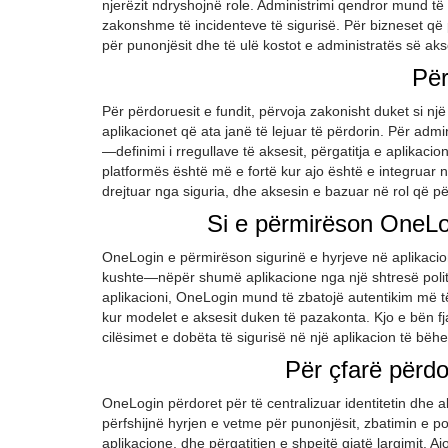
njerëzit ndryshojnë role. Administrimi qendror mund të
zakonshme të incidenteve të sigurisë. Për bizneset që 
për punonjësit dhe të ulë kostot e administratës së akse
Për
Për përdoruesit e fundit, përvoja zakonisht duket si një
aplikacionet që ata janë të lejuar të përdorin. Për admi
—definimi i rregullave të aksesit, përgatitja e aplikacion
platformës është më e fortë kur ajo është e integruar n
drejtuar nga siguria, dhe aksesin e bazuar në rol që p
Si e përmirëson OneLog
OneLogin e përmirëson sigurinë e hyrjeve në aplikaci
kushte—nëpër shumë aplikacione nga një shtresë politi
aplikacioni, OneLogin mund të zbatojë autentikim më të f
kur modelet e aksesit duken të pazakonta. Kjo e bën 
cilësimet e dobëta të sigurisë në një aplikacion të bëhen
Për çfarë përd
OneLogin përdoret për të centralizuar identitetin dhe 
përfshijnë hyrjen e vetme për punonjësit, zbatimin e po
aplikacione, dhe përgatitjen e shpejtë gjatë largimit. A