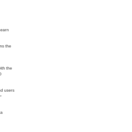
Learn
ns the
ith the
O
nd users

ta