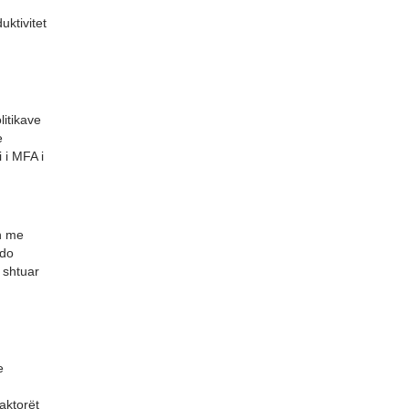
ktivitet
litikave
e
 i MFA i
n me
çdo
 shtuar
e
raktorët