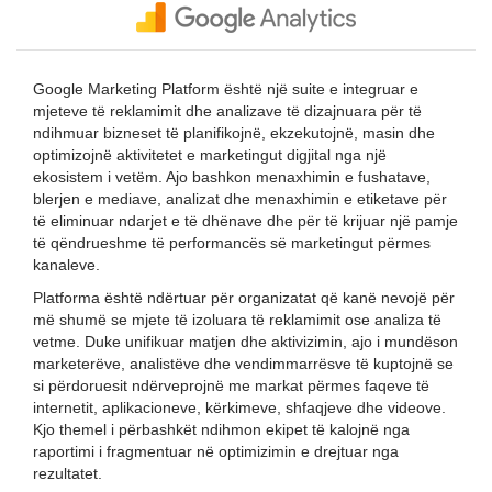
Google Marketing Platform është një suite e integruar e
mjeteve të reklamimit dhe analizave të dizajnuara për të
ndihmuar bizneset të planifikojnë, ekzekutojnë, masin dhe
optimizojnë aktivitetet e marketingut digjital nga një
ekosistem i vetëm. Ajo bashkon menaxhimin e fushatave,
blerjen e mediave, analizat dhe menaxhimin e etiketave për
të eliminuar ndarjet e të dhënave dhe për të krijuar një pamje
të qëndrueshme të performancës së marketingut përmes
kanaleve.
Platforma është ndërtuar për organizatat që kanë nevojë për
më shumë se mjete të izoluara të reklamimit ose analiza të
vetme. Duke unifikuar matjen dhe aktivizimin, ajo i mundëson
marketerëve, analistëve dhe vendimmarrësve të kuptojnë se
si përdoruesit ndërveprojnë me markat përmes faqeve të
internetit, aplikacioneve, kërkimeve, shfaqjeve dhe videove.
Kjo themel i përbashkët ndihmon ekipet të kalojnë nga
raportimi i fragmentuar në optimizimin e drejtuar nga
rezultatet.