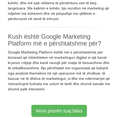
kohës, dhe më pak reklama të përsëritura ose të keq-
targetuara. Me kalimin e kohës, kjo rezulton në marketing që
ndjehet më koherent dhe në përputhje me qëllimin e
përdoruesit në vend të intruziv.
Kush është Google Marketing
Platform më e përshtatshme për?
Google Marketing Platform është më e përshtatshme për
bizneset që mbështeten në marketingun digjital si një kanal
kryesor rritjeje dhe kanë nevojë për matje të besueshme dhe
të shkallëzueshme. Ajo përshtatet me organizatat që kalojnë
nga analizat themelore në një operacion më të zhvilluar, të
bazuar në të dhëna të marketingut, si dhe me ndërmarrjet që
menaxhojnë fushata me volum të lartë dhe shumë kanale me
shumë palë interesimi.
Nisni provën tuaj falas