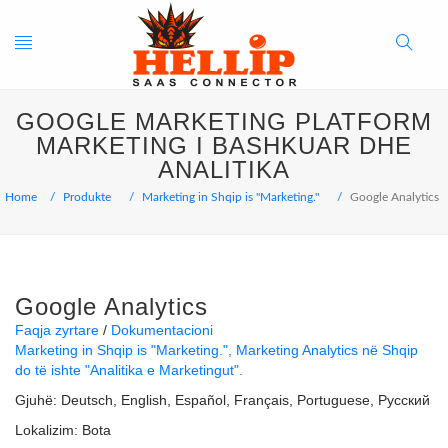
Toggle
Search
GOOGLE MARKETING PLATFORM
navigation
Button
MARKETING I BASHKUAR DHE
ANALITIKA
Home
Produkte
Marketing in Shqip is "Marketing."
Google Analytics
Google Analytics
Faqja zyrtare
Dokumentacioni
Marketing in Shqip is "Marketing."
Marketing Analytics në Shqip
do të ishte "Analitika e Marketingut".
Gjuhë:
Deutsch
English
Español
Français
Portuguese
Русский
Lokalizim:
Bota