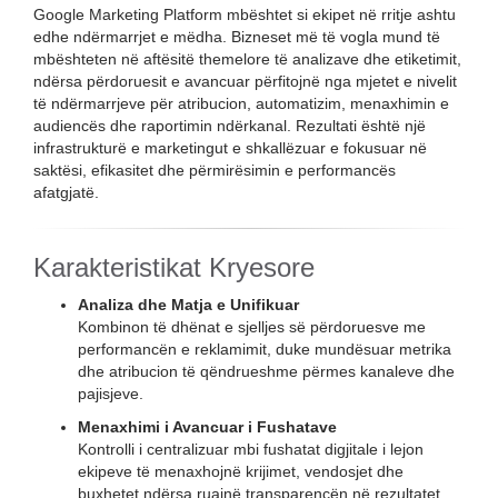
Google Marketing Platform mbështet si ekipet në rritje ashtu
edhe ndërmarrjet e mëdha. Bizneset më të vogla mund të
mbështeten në aftësitë themelore të analizave dhe etiketimit,
ndërsa përdoruesit e avancuar përfitojnë nga mjetet e nivelit
të ndërmarrjeve për atribucion, automatizim, menaxhimin e
audiencës dhe raportimin ndërkanal. Rezultati është një
infrastrukturë e marketingut e shkallëzuar e fokusuar në
saktësi, efikasitet dhe përmirësimin e performancës
afatgjatë.
Karakteristikat Kryesore
Analiza dhe Matja e Unifikuar
Kombinon të dhënat e sjelljes së përdoruesve me
performancën e reklamimit, duke mundësuar metrika
dhe atribucion të qëndrueshme përmes kanaleve dhe
pajisjeve.
Menaxhimi i Avancuar i Fushatave
Kontrolli i centralizuar mbi fushatat digjitale i lejon
ekipeve të menaxhojnë krijimet, vendosjet dhe
buxhetet ndërsa ruajnë transparencën në rezultatet.