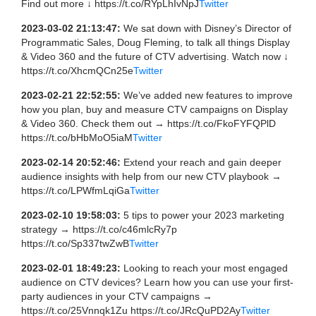
Find out more ↓ https://t.co/RYpLhIvNpJ
Twitter
2023-03-02 21:13:47:
We sat down with Disney’s Director of
Programmatic Sales, Doug Fleming, to talk all things Display
& Video 360 and the future of CTV advertising. Watch now ↓
https://t.co/XhcmQCn25e
Twitter
2023-02-21 22:52:55:
We’ve added new features to improve
how you plan, buy and measure CTV campaigns on Display
& Video 360. Check them out → https://t.co/FkoFYFQPlD
https://t.co/bHbMoO5iaM
Twitter
2023-02-14 20:52:46:
Extend your reach and gain deeper
audience insights with help from our new CTV playbook →
https://t.co/LPWfmLqiGa
Twitter
2023-02-10 19:58:03:
5 tips to power your 2023 marketing
strategy → https://t.co/c46mlcRy7p
https://t.co/Sp337twZwB
Twitter
2023-02-01 18:49:23:
Looking to reach your most engaged
audience on CTV devices? Learn how you can use your first-
party audiences in your CTV campaigns →
https://t.co/25Vnnqk1Zu https://t.co/JRcQuPD2Ay
Twitter