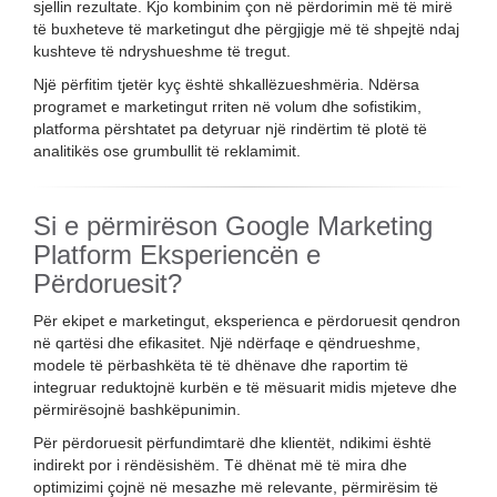
sjellin rezultate. Kjo kombinim çon në përdorimin më të mirë
të buxheteve të marketingut dhe përgjigje më të shpejtë ndaj
kushteve të ndryshueshme të tregut.
Një përfitim tjetër kyç është shkallëzueshmëria. Ndërsa
programet e marketingut rriten në volum dhe sofistikim,
platforma përshtatet pa detyruar një rindërtim të plotë të
analitikës ose grumbullit të reklamimit.
Si e përmirëson Google Marketing
Platform Eksperiencën e
Përdoruesit?
Për ekipet e marketingut, eksperienca e përdoruesit qendron
në qartësi dhe efikasitet. Një ndërfaqe e qëndrueshme,
modele të përbashkëta të të dhënave dhe raportim të
integruar reduktojnë kurbën e të mësuarit midis mjeteve dhe
përmirësojnë bashkëpunimin.
Për përdoruesit përfundimtarë dhe klientët, ndikimi është
indirekt por i rëndësishëm. Të dhënat më të mira dhe
optimizimi çojnë në mesazhe më relevante, përmirësim të