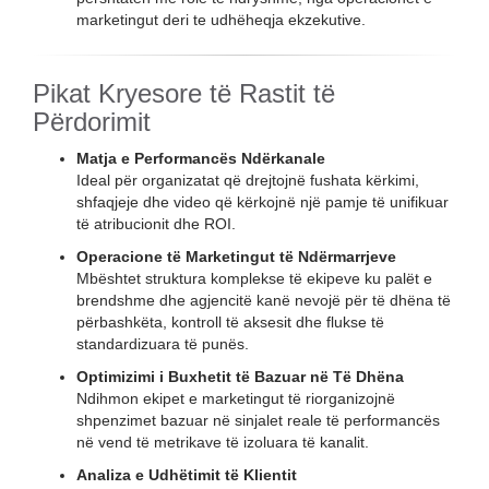
marketingut deri te udhëheqja ekzekutive.
Pikat Kryesore të Rastit të
Përdorimit
Matja e Performancës Ndërkanale
Ideal për organizatat që drejtojnë fushata kërkimi,
shfaqjeje dhe video që kërkojnë një pamje të unifikuar
të atribucionit dhe ROI.
Operacione të Marketingut të Ndërmarrjeve
Mbështet struktura komplekse të ekipeve ku palët e
brendshme dhe agjencitë kanë nevojë për të dhëna të
përbashkëta, kontroll të aksesit dhe flukse të
standardizuara të punës.
Optimizimi i Buxhetit të Bazuar në Të Dhëna
Ndihmon ekipet e marketingut të riorganizojnë
shpenzimet bazuar në sinjalet reale të performancës
në vend të metrikave të izoluara të kanalit.
Analiza e Udhëtimit të Klientit