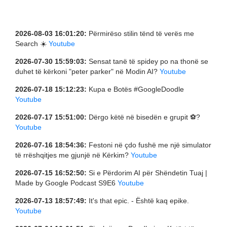
2026-08-03 16:01:20:
Përmirëso stilin tënd të verës me
Search ☀️
Youtube
2026-07-30 15:59:03:
Sensat tanë të spidey po na thonë se
duhet të kërkoni "peter parker" në Modin AI?
Youtube
2026-07-18 15:12:23:
Kupa e Botës #GoogleDoodle
Youtube
2026-07-17 15:51:00:
Dërgo këtë në bisedën e grupit ⚽️?
Youtube
2026-07-16 18:54:36:
Festoni në çdo fushë me një simulator
të rrëshqitjes me gjunjë në Kërkim?
Youtube
2026-07-15 16:52:50:
Si e Përdorim AI për Shëndetin Tuaj |
Made by Google Podcast S9E6
Youtube
2026-07-13 18:57:49:
It's that epic. - Është kaq epike.
Youtube