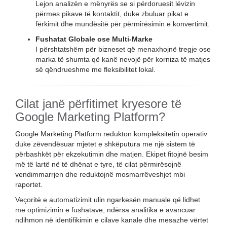
Lejon analizën e mënyrës se si përdoruesit lëvizin
përmes pikave të kontaktit, duke zbuluar pikat e
fërkimit dhe mundësitë për përmirësimin e konvertimit.
Fushatat Globale ose Multi-Marke
I përshtatshëm për bizneset që menaxhojnë tregje ose
marka të shumta që kanë nevojë për korniza të matjes
së qëndrueshme me fleksibilitet lokal.
Cilat janë përfitimet kryesore të
Google Marketing Platform?
Google Marketing Platform redukton kompleksitetin operativ
duke zëvendësuar mjetet e shkëputura me një sistem të
përbashkët për ekzekutimin dhe matjen. Ekipet fitojnë besim
më të lartë në të dhënat e tyre, të cilat përmirësojnë
vendimmarrjen dhe reduktojnë mosmarrëveshjet mbi
raportet.
Veçoritë e automatizimit ulin ngarkesën manuale që lidhet
me optimizimin e fushatave, ndërsa analitika e avancuar
ndihmon në identifikimin e cilave kanale dhe mesazhe vërtet