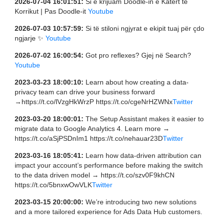
2026-07-04 16:01:51:
Si e krijuam Doodle-in e Katërt të
Korrikut | Pas Doodle-it
Youtube
2026-07-03 10:57:59:
Si të stiloni ngjyrat e ekipit tuaj për çdo
ngjarje ✨
Youtube
2026-07-02 16:00:54:
Got pro reflexes? Gjej në Search?
Youtube
2023-03-23 18:00:10:
Learn about how creating a data-
privacy team can drive your business forward
→https://t.co/lVzgHkWrzP https://t.co/cgeNrHZWNx
Twitter
2023-03-20 18:00:01:
The Setup Assistant makes it easier to
migrate data to Google Analytics 4. Learn more →
https://t.co/aSjPSDnIm1 https://t.co/nehauar23D
Twitter
2023-03-16 18:05:41:
Learn how data-driven attribution can
impact your account’s performance before making the switch
to the data driven model → https://t.co/szv0F9khCN
https://t.co/5bnxwOwVLK
Twitter
2023-03-15 20:00:00:
We’re introducing two new solutions
and a more tailored experience for Ads Data Hub customers.