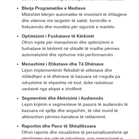
Blerja Programatike e Mediave
Mbështet blerjen automatike të inventarit të shfaqjeve
dhe videove me targetim të saktë, kontrollin e
frekuencës dhe mundësi për sigurinë e markës.
Optimizimi i Fushatave të Kërkimit
Ofron mjete për menaxhimin dhe optimizimin e
fushatave të kërkimit në shkallë të madhe përmes
automatizimit dhe njohurive mbi performancën.
Menaxhimi i Etiketave dhe Të Dhënave
Lejon implementimin fleksibël të etiketave dhe
mbledhjen e të dhënave të bazuara në rregulla pa
ndryshime të shpeshta në kod, duke reduktuar
varësinë nga ekipet e zhvillimit.
Segmentimi dhe Aktivizimi i Audiencës
Lejon krijimin e segmenteve të pasura të audiencës të
bazuara në sjellje dhe angazhim, të cilat mund të
aktivizohen përmes kanaleve të reklamimit.
Raportim dhe Pano të Shkallëzuara
Ofron raporte dhe vizualizime të personalizueshme që
përshtaten me role të ndryshme, nga operacionet e