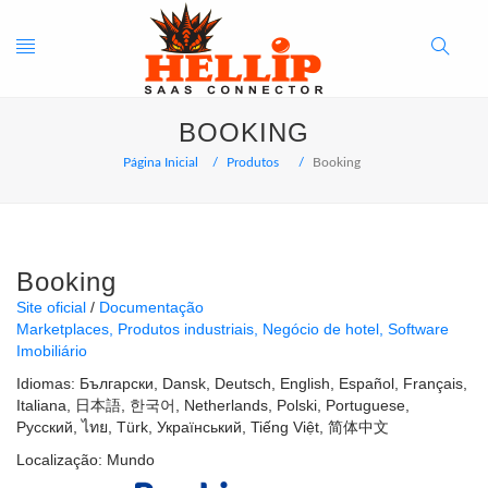
Toggle
Search
BOOKING
navigation
Button
Página Inicial
Produtos
Booking
Booking
Site oficial
Documentação
Marketplaces
Produtos industriais
Negócio de hotel
Software
Imobiliário
Idiomas:
Български
Dansk
Deutsch
English
Español
Français
Italiana
日本語
한국어
Netherlands
Polski
Portuguese
Русский
ไทย
Türk
Український
Tiếng Việt
简体中文
Localização:
Mundo