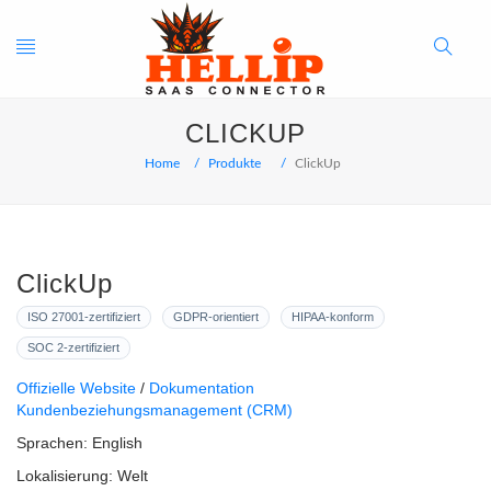
Toggle
Search
CLICKUP
navigation
Button
Home
Produkte
ClickUp
ClickUp
ISO 27001-zertifiziert
GDPR-orientiert
HIPAA-konform
SOC 2-zertifiziert
Offizielle Website
Dokumentation
Kundenbeziehungsmanagement (CRM)
Sprachen:
English
Lokalisierung:
Welt