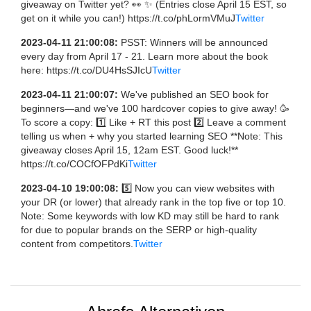
giveaway on Twitter yet? 👀 ✨ (Entries close April 15 EST, so
get on it while you can!) https://t.co/phLormVMuJ
Twitter
2023-04-11 21:00:08:
PSST: Winners will be announced
every day from April 17 - 21. Learn more about the book
here: https://t.co/DU4HsSJIcU
Twitter
2023-04-11 21:00:07:
We've published an SEO book for
beginners—and we've 100 hardcover copies to give away! 🥳
To score a copy: 1️⃣ Like + RT this post 2️⃣ Leave a comment
telling us when + why you started learning SEO **Note: This
giveaway closes April 15, 12am EST. Good luck!**
https://t.co/COCfOFPdKi
Twitter
2023-04-10 19:00:08:
5️⃣ Now you can view websites with
your DR (or lower) that already rank in the top five or top 10.
Note: Some keywords with low KD may still be hard to rank
for due to popular brands on the SERP or high-quality
content from competitors.
Twitter