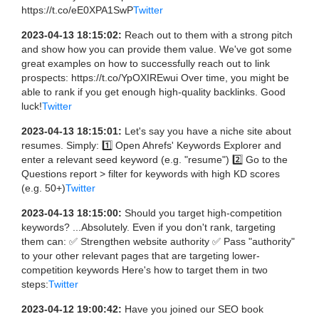
https://t.co/eE0XPA1SwP
Twitter
2023-04-13 18:15:02:
Reach out to them with a strong pitch
and show how you can provide them value. We've got some
great examples on how to successfully reach out to link
prospects: https://t.co/YpOXIREwui Over time, you might be
able to rank if you get enough high-quality backlinks. Good
luck!
Twitter
2023-04-13 18:15:01:
Let's say you have a niche site about
resumes. Simply: 1️⃣ Open Ahrefs' Keywords Explorer and
enter a relevant seed keyword (e.g. "resume") 2️⃣ Go to the
Questions report > filter for keywords with high KD scores
(e.g. 50+)
Twitter
2023-04-13 18:15:00:
Should you target high-competition
keywords? ...Absolutely. Even if you don't rank, targeting
them can: ✅ Strengthen website authority ✅ Pass "authority"
to your other relevant pages that are targeting lower-
competition keywords Here's how to target them in two
steps:
Twitter
2023-04-12 19:00:42:
Have you joined our SEO book