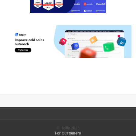
© Hellip
2026
For Customers