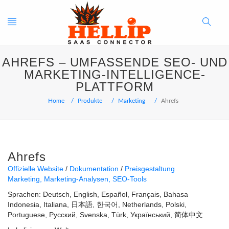
Toggle
Search
AHREFS – UMFASSENDE SEO- UND
navigation
Button
MARKETING-INTELLIGENCE-
PLATTFORM
Home
Produkte
Marketing
Ahrefs
Ahrefs
Offizielle Website
Dokumentation
Preisgestaltung
Marketing
Marketing-Analysen
SEO-Tools
Sprachen:
Deutsch
English
Español
Français
Bahasa
Indonesia
Italiana
日本語
한국어
Netherlands
Polski
Portuguese
Русский
Svenska
Türk
Український
简体中文