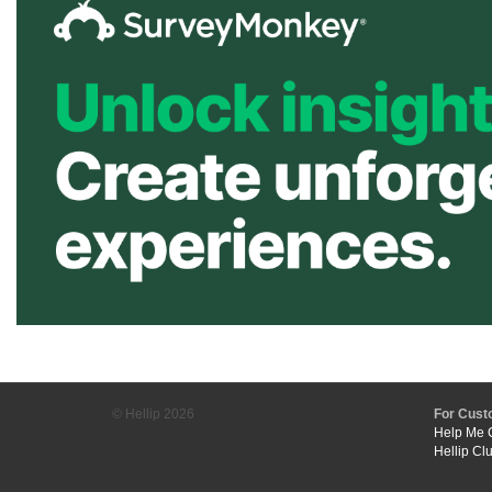
© Hellip
2026
For Cust
Help Me 
Hellip Cl