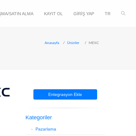
MA/SATIN ALMA
KAYIT OL
GIRIŞ YAP
TR
Anasayfa
Ürünler
MEXC
Entegrasyon Ekle
Kategoriler
Pazarlama