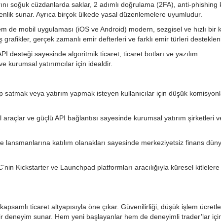
ını soğuk cüzdanlarda saklar, 2 adımlı doğrulama (2FA), anti-phishing 
venlik sunar. Ayrıca birçok ülkede yasal düzenlemelere uyumludur.
de mobil uygulaması (iOS ve Android) modern, sezgisel ve hızlı bir k
grafikler, gerçek zamanlı emir defterleri ve farklı emir türleri destekleni
desteği sayesinde algoritmik ticaret, ticaret botları ve yazılım
ve kurumsal yatırımcılar için idealdir.
ıp satmak veya yatırım yapmak isteyen kullanıcılar için düşük komisyonl
l araçlar ve güçlü API bağlantısı sayesinde kurumsal yatırım şirketleri v
.
oje lansmanlarına katılım olanakları sayesinde merkeziyetsiz finans dün
nin Kickstarter ve Launchpad platformları aracılığıyla küresel kitlelere
apsamlı ticaret altyapısıyla öne çıkar. Güvenilirliği, düşük işlem ücretle
y bir deneyim sunar. Hem yeni başlayanlar hem de deneyimli trader’lar iç