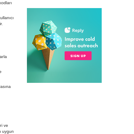
kodları
ullanıcı
r.
arla
e
yasına
ri ve
in uygun