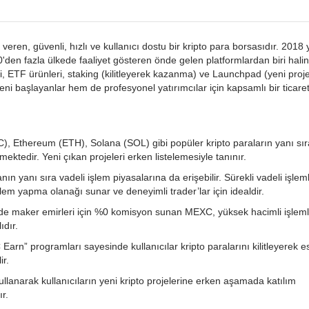
ren, güvenli, hızlı ve kullanıcı dostu bir kripto para borsasıdır. 2018 
n fazla ülkede faaliyet gösteren önde gelen platformlardan biri hali
eti, ETF ürünleri, staking (kilitleyerek kazanma) ve Launchpad (yeni projel
ni başlayanlar hem de profesyonel yatırımcılar için kapsamlı bir ticare
, Ethereum (ETH), Solana (SOL) gibi popüler kripto paraların yanı sır
mektedir. Yeni çıkan projeleri erken listelemesiyle tanınır.
nın yanı sıra vadeli işlem piyasalarına da erişebilir. Sürekli vadeli işlem
em yapma olanağı sunar ve deneyimli trader’lar için idealdir.
de maker emirleri için %0 komisyon sunan MEXC, yüksek hacimli işleml
ıdır.
rn” programları sayesinde kullanıcılar kripto paralarını kilitleyerek 
ir.
anarak kullanıcıların yeni kripto projelerine erken aşamada katılım
r.