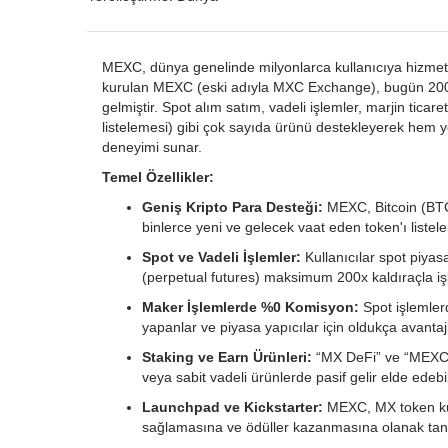
MEXC, dünya genelinde milyonlarca kullanıcıya hizmet ve
kurulan MEXC (eski adıyla MXC Exchange), bugün 200'de
gelmiştir. Spot alım satım, vadeli işlemler, marjin ticar
listelemesi) gibi çok sayıda ürünü destekleyerek hem ye
deneyimi sunar.
Temel Özellikler:
Geniş Kripto Para Desteği:
MEXC, Bitcoin (BTC)
binlerce yeni ve gelecek vaat eden token'ı listele
Spot ve Vadeli İşlemler:
Kullanıcılar spot piyasa
(perpetual futures) maksimum 200x kaldıraçla işl
Maker İşlemlerde %0 Komisyon:
Spot işlemler
yapanlar ve piyasa yapıcılar için oldukça avantajl
Staking ve Earn Ürünleri:
“MX DeFi” ve “MEXC Ea
veya sabit vadeli ürünlerde pasif gelir elde edebil
Launchpad ve Kickstarter:
MEXC, MX token kull
sağlamasına ve ödüller kazanmasına olanak tanı