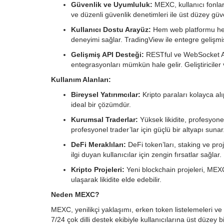
Güvenlik ve Uyumluluk:
MEXC, kullanıcı fonlar
ve düzenli güvenlik denetimleri ile üst düzey gü
Kullanıcı Dostu Arayüz:
Hem web platformu hem 
deneyimi sağlar. TradingView ile entegre gelişmiş 
Gelişmiş API Desteği:
RESTful ve WebSocket API 
entegrasyonları mümkün hale gelir. Geliştiriciler 
Kullanım Alanları:
Bireysel Yatırımcılar:
Kripto paraları kolayca al
ideal bir çözümdür.
Kurumsal Traderlar:
Yüksek likidite, profesyone
profesyonel trader’lar için güçlü bir altyapı sunar
DeFi Meraklıları:
DeFi token’ları, staking ve pr
ilgi duyan kullanıcılar için zengin fırsatlar sağlar.
Kripto Projeleri:
Yeni blockchain projeleri, MEXC’
ulaşarak likidite elde edebilir.
Neden MEXC?
MEXC, yenilikçi yaklaşımı, erken token listelemeleri ve k
7/24 çok dilli destek ekibiyle kullanıcılarına üst düze