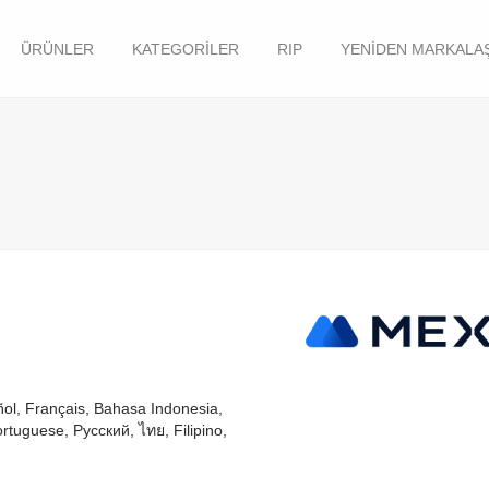
ÜRÜNLER
KATEGORILER
RIP
YENIDEN MARKALAŞ
ñol
Français
Bahasa Indonesia
ortuguese
Русский
ไทย
Filipino