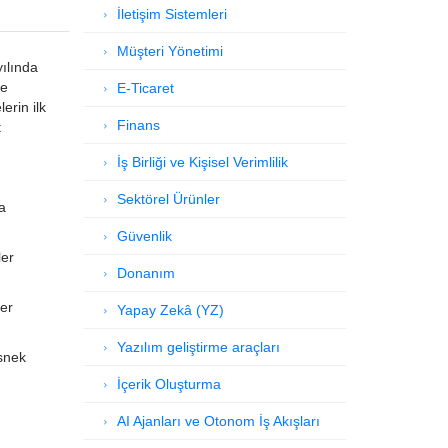
İletişim Sistemleri
Müşteri Yönetimi
yılında
ne
E-Ticaret
erin ilk
Finans
t
İş Birliği ve Kişisel Verimlilik
Sektörel Ürünler
a
Güvenlik
ler
Donanım
er
Yapay Zekâ (YZ)
Yazılım geliştirme araçları
esnek
İçerik Oluşturma
AI Ajanları ve Otonom İş Akışları