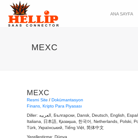
ANA SAYFA
MEXC
MEXC
Resmi Site
Dokümantasyon
Finans
Kripto Para Piyasası
Diller:
العربيه
Български
Dansk
Deutsch
English
Espa
Italiana
日本語
Қазақша
한국어
Netherlands
Polski
P
Türk
Український
Tiếng Việt
简体中文
Yerelleştirme:
Dünya