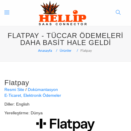
Toggle
Search
FLATPAY - TÜCCAR ÖDEMELERI
navigation
Button
DAHA BASIT HALE GELDI
Anasayfa
Ürünler
Flatpay
Flatpay
Resmi Site
Dokümantasyon
E-Ticaret
Elektronik Ödemeler
Diller:
English
Yerelleştirme:
Dünya