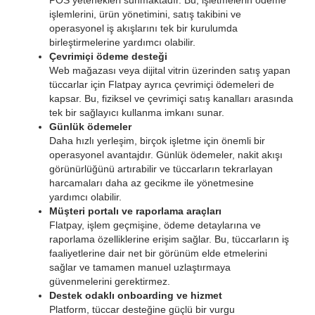
POS yetenekleri sunmaktadır. Bu, işletmelerin ödeme
işlemlerini, ürün yönetimini, satış takibini ve
operasyonel iş akışlarını tek bir kurulumda
birleştirmelerine yardımcı olabilir.
Çevrimiçi ödeme desteği
Web mağazası veya dijital vitrin üzerinden satış yapan
tüccarlar için Flatpay ayrıca çevrimiçi ödemeleri de
kapsar. Bu, fiziksel ve çevrimiçi satış kanalları arasında
tek bir sağlayıcı kullanma imkanı sunar.
Günlük ödemeler
Daha hızlı yerleşim, birçok işletme için önemli bir
operasyonel avantajdır. Günlük ödemeler, nakit akışı
görünürlüğünü artırabilir ve tüccarların tekrarlayan
harcamaları daha az gecikme ile yönetmesine
yardımcı olabilir.
Müşteri portalı ve raporlama araçları
Flatpay, işlem geçmişine, ödeme detaylarına ve
raporlama özelliklerine erişim sağlar. Bu, tüccarların iş
faaliyetlerine dair net bir görünüm elde etmelerini
sağlar ve tamamen manuel uzlaştırmaya
güvenmelerini gerektirmez.
Destek odaklı onboarding ve hizmet
Platform, tüccar desteğine güçlü bir vurgu