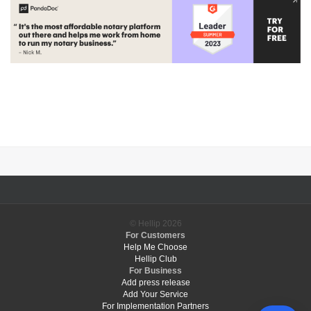
© Hellip
2026
For Customers
Help Me Choose
Hellip Club
For Business
Add press release
Add Your Service
For Implementation Partners