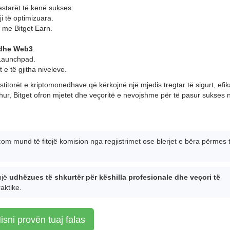
estarët të kenë sukses.
ji të optimizuara.
me Bitget Earn.
 dhe Web3
.
aunchpad.
 e të gjitha niveleve.
estitorët e kriptomonedhave që kërkojnë një mjedis tregtar të sigurt, efi
 njohur, Bitget ofron mjetet dhe veçoritë e nevojshme për të pasur sukses
.com mund të fitojë komision nga regjistrimet ose blerjet e bëra përmes
 një
udhëzues të shkurtër për këshilla profesionale dhe veçori të
aktike.
isni provën tuaj falas