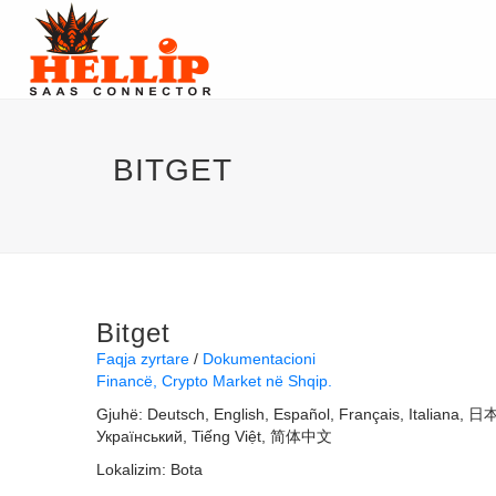
BITGET
Bitget
Faqja zyrtare
Dokumentacioni
Financë
Crypto Market në Shqip.
Gjuhë:
Deutsch
English
Español
Français
Italiana
日
Український
Tiếng Việt
简体中文
Lokalizim:
Bota