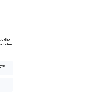
kas dhe
 në botën
 tyre —