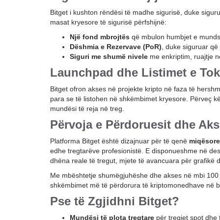
Bitget i kushton rëndësi të madhe sigurisë, duke sigu
masat kryesore të sigurisë përfshijnë:
Një fond mbrojtës
që mbulon humbjet e mundshm
Dëshmia e Rezervave (PoR)
, duke siguruar që
Siguri me shumë nivele
me enkriptim, ruajtje n
Launchpad dhe Listimet e To
Bitget ofron akses në projekte kripto në faza të hers
para se të listohen në shkëmbimet kryesore. Përveç kës
mundësi të reja në treg.
Përvoja e Përdoruesit dhe Akse
Platforma Bitget është dizajnuar për të qenë
miqësore
edhe tregtarëve profesionistë. E disponueshme në deskt
dhëna reale të tregut, mjete të avancuara për grafikë
Me mbështetje shumëgjuhëshe dhe akses në mbi 100 ven
shkëmbimet më të përdorura të kriptomonedhave në b
Pse të Zgjidhni Bitget?
Mundësi të plota tregtare
për tregjet spot dhe