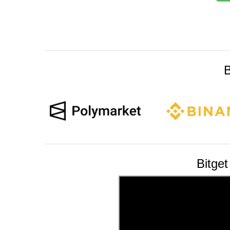
B
Bitge