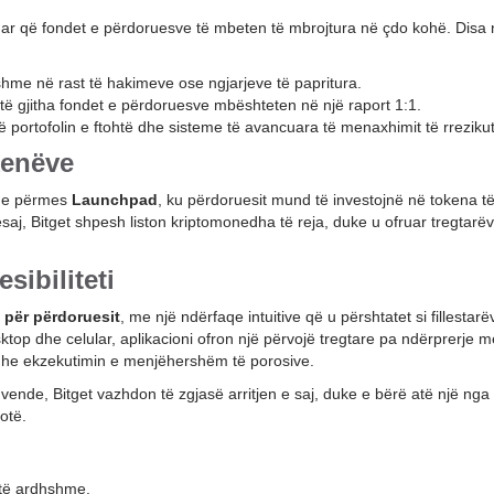
ruar që fondet e përdoruesve të mbeten të mbrojtura në çdo kohë. Disa
e në rast të hakimeve ose ngjarjeve të papritura.
 të gjitha fondet e përdoruesve mbështeten në një raport 1:1.
ë portofolin e ftohtë dhe sisteme të avancuara të menaxhimit të rrezikut
kenëve
hme përmes
Launchpad
, ku përdoruesit mund të investojnë në tokena të 
aj, Bitget shpesh liston kriptomonedha të reja, duke u ofruar tregtarë
sibiliteti
 për përdoruesit
, me një ndërfaqe intuitive që u përshtatet si fillestar
op dhe celular, aplikacioni ofron një përvojë tregtare pa ndërprerje m
 dhe ekzekutimin e menjëhershëm të porosive.
de, Bitget vazhdon të zgjasë arritjen e saj, duke e bërë atë një nga
otë.
 të ardhshme.