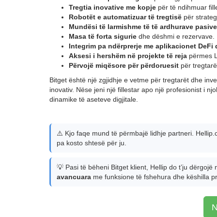
Tregtia inovative me kopje
për të ndihmuar fill
Robotët e automatizuar të tregtisë
për strateg
Mundësi të larmishme të të ardhurave pasive
Masa të forta sigurie
dhe dëshmi e rezervave.
Integrim pa ndërprerje me aplikacionet DeFi
Aksesi i hershëm në projekte të reja
përmes L
Përvojë miqësore për përdoruesit
për tregtarët
Bitget është një zgjidhje e vetme për tregtarët dhe inv
inovativ. Nëse jeni një fillestar apo një profesionist i
dinamike të aseteve digjitale.
⚠️ Kjo faqe mund të përmbajë lidhje partneri. Hellip
pa kosto shtesë për ju.
💡 Pasi të bëheni Bitget klient, Hellip do t’ju dërgojë
avancuara
me funksione të fshehura dhe këshilla pr
N