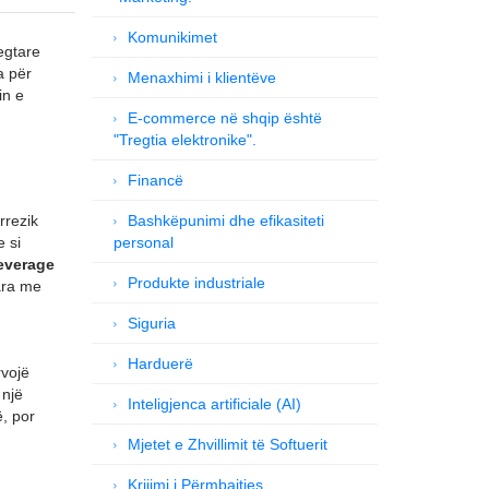
Komunikimet
egtare
a për
Menaxhimi i klientëve
in e
E-commerce në shqip është
"Tregtia elektronike".
Financë
rrezik
Bashkëpunimi dhe efikasiteti
 si
personal
leverage
Produkte industriale
ara me
Siguria
Harduerë
rvojë
 një
Inteligjenca artificiale (AI)
ë, por
Mjetet e Zhvillimit të Softuerit
Krijimi i Përmbajtjes