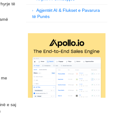
rhyrje të
Agjentët AI & Flukset e Pavarura
të Punës
 gamë
e me
inë e saj
a