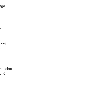
 nga
.
rinj
ve
ëve ashtu
e të