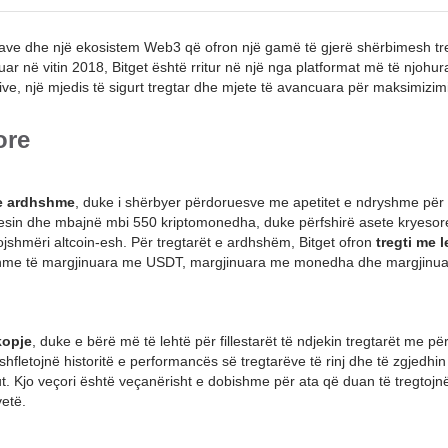
ave dhe një ekosistem Web3 që ofron një gamë të gjerë shërbimesh tr
juar në vitin 2018, Bitget është rritur në një nga platformat më të njohur
ive, një mjedis të sigurt tregtar dhe mjete të avancuara për maksimizim
ore
 e ardhshme
, duke i shërbyer përdoruesve me apetitet e ndryshme për 
 shesin dhe mbajnë mbi 550 kriptomonedha, duke përfshirë asete kryesore
jshmëri altcoin-esh. Për tregtarët e ardhshëm, Bitget ofron
tregti me 
dhshme të margjinuara me USDT, margjinuara me monedha dhe margjinu
kopje
, duke e bërë më të lehtë për fillestarët të ndjekin tregtarët me pë
shfletojnë historitë e performancës së tregtarëve të rinj dhe të zgjedhin
ut. Kjo veçori është veçanërisht e dobishme për ata që duan të tregtojn
vetë.