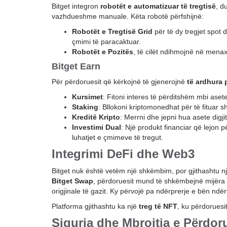
Bitget integron
robotët e automatizuar të tregtisë
, d
vazhdueshme manuale. Këta robotë përfshijnë:
Robotët e Tregtisë Grid
për të dy tregjet spot 
çmimi të paracaktuar.
Robotët e Pozitës
, të cilët ndihmojnë në menax
Bitget Earn
Për përdoruesit që kërkojnë të gjenerojnë
të ardhura 
Kursimet
: Fitoni interes të përditshëm mbi ase
Staking
: Bllokoni kriptomonedhat për të fituar s
Kreditë Kripto
: Merrni dhe jepni hua asete digj
Investimi Dual
: Një produkt financiar që lejon
luhatjet e çmimeve të tregut.
Integrimi DeFi dhe Web3
Bitget nuk është vetëm një shkëmbim, por gjithashtu n
Bitget Swap
, përdoruesit mund të shkëmbejnë mijëra
origjinale të gazit. Ky përvojë pa ndërprerje e bën n
Platforma gjithashtu ka një
treg të NFT
, ku përdoruesi
Siguria dhe Mbrojtja e Përdor