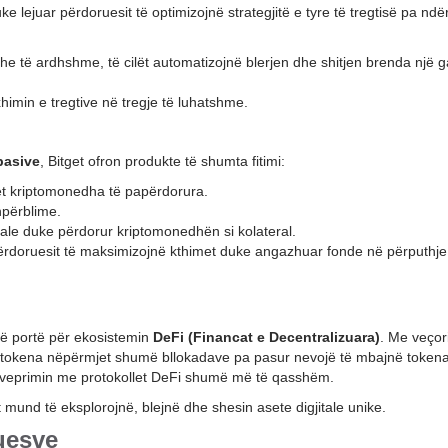
uke lejuar përdoruesit të optimizojnë strategjitë e tyre të tregtisë pa ndë
dhe të ardhshme, të cilët automatizojnë blerjen dhe shitjen brenda një
himin e tregtive në tregje të luhatshme.
pasive
, Bitget ofron produkte të shumta fitimi:
tet kriptomonedha të papërdorura.
hpërblime.
itale duke përdorur kriptomonedhën si kolateral.
 përdoruesit të maksimizojnë kthimet duke angazhuar fonde në përputhj
jë portë për ekosistemin
DeFi (Financat e Decentralizuara)
. Me veçor
 tokena nëpërmjet shumë bllokadave pa pasur nevojë të mbajnë token
dërveprimin me protokollet DeFi shumë më të qasshëm.
t mund të eksplorojnë, blejnë dhe shesin asete digjitale unike.
uesve