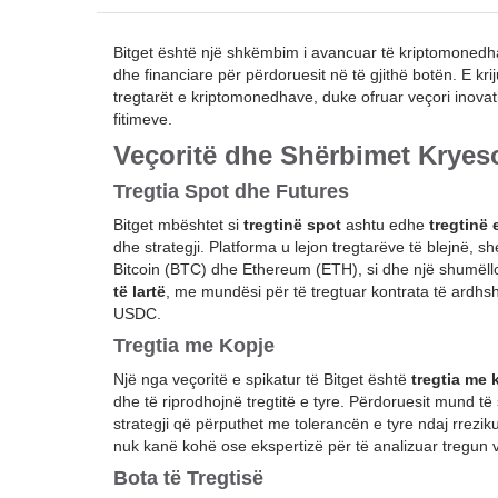
Bitget është një shkëmbim i avancuar të kriptomonedh
dhe financiare për përdoruesit në të gjithë botën. E kri
tregtarët e kriptomonedhave, duke ofruar veçori inovat
fitimeve.
Veçoritë dhe Shërbimet Kryes
Tregtia Spot dhe Futures
Bitget mbështet si
tregtinë spot
ashtu edhe
tregtinë
dhe strategji. Platforma u lejon tregtarëve të blejnë,
Bitcoin (BTC) dhe Ethereum (ETH), si dhe një shumëllo
të lartë
, me mundësi për të tregtuar kontrata të ar
USDC.
Tregtia me Kopje
Një nga veçoritë e spikatur të Bitget është
tregtia me 
dhe të riprodhojnë tregtitë e tyre. Përdoruesit mund të 
strategji që përputhet me tolerancën e tyre ndaj rrezik
nuk kanë kohë ose ekspertizë për të analizuar tregun 
Bota të Tregtisë