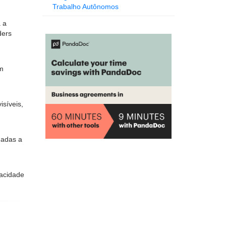
Trabalho Autônomos
 a
ders
em
síveis,
dadas a
pacidade