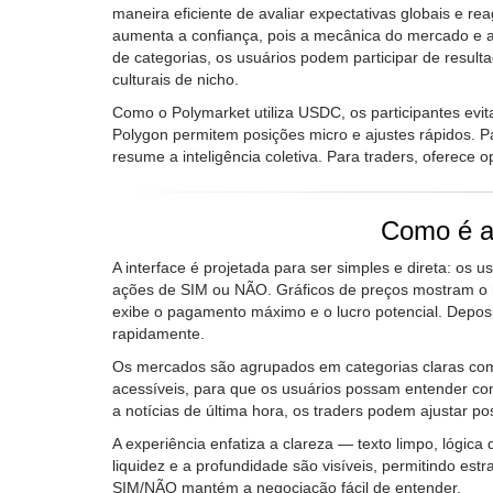
maneira eficiente de avaliar expectativas globais e re
aumenta a confiança, pois a mecânica do mercado e 
de categorias, os usuários podem participar de resu
culturais de nicho.
Como o Polymarket utiliza USDC, os participantes evita
Polygon permitem posições micro e ajustes rápidos. P
resume a inteligência coletiva. Para traders, oferece 
Como é a 
A interface é projetada para ser simples e direta: o
ações de SIM ou NÃO. Gráficos de preços mostram o
exibe o pagamento máximo e o lucro potencial. Depos
rapidamente.
Os mercados são agrupados em categorias claras com fil
acessíveis, para que os usuários possam entender c
a notícias de última hora, os traders podem ajustar p
A experiência enfatiza a clareza — texto limpo, lógica 
liquidez e a profundidade são visíveis, permitindo est
SIM/NÃO mantém a negociação fácil de entender.