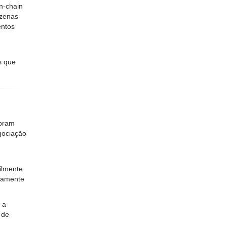
on-chain
ezenas
entos
s que
mpram
gociação
cilmente
neamente
 a
 de