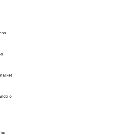
icos
es
market
ando o
uma