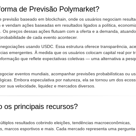
forma de Previsão Polymarket?
e previsão baseado em blockchain, onde os usuários negociam result
m e vendam ações baseadas em resultados ligados a política, economi
ais. Os preços dessas ações flutuam com a oferta e a demanda, atuand
probabilidade de cada evento acontecer.
s negociações usando USDC. Essa estrutura oferece transparência, ac
cias emergentes. À medida que os usuários colocam capital real por t
formação que reflete expectativas coletivas — uma alternativa a pesq
egociar eventos mundiais, acompanhar previsões probabilísticas ou us
tégicas. Embora especulativa por natureza, ela se tornou um dos ecos
 por sua velocidade, liquidez e mercados diversos.
 os principais recursos?
ltiplos resultados cobrindo eleições, tendências macroeconômicas,
ias, marcos esportivos e mais. Cada mercado representa uma pergunt