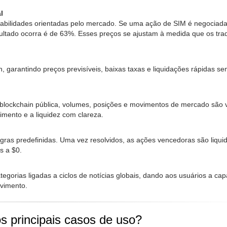
l
abilidades orientadas pelo mercado. Se uma ação de SIM é negociada
esultado ocorra é de 63%. Esses preços se ajustam à medida que os tra
 garantindo preços previsíveis, baixas taxas e liquidações rápidas s
ockchain pública, volumes, posições e movimentos de mercado são vi
mento e a liquidez com clareza.
egras predefinidas. Uma vez resolvidos, as ações vencedoras são liqui
s a $0.
egorias ligadas a ciclos de notícias globais, dando aos usuários a ca
vimento.
s principais casos de uso?