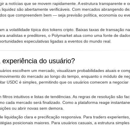
agir a notícias que se movem rapidamente. A estrutura transparente e 
a liquidez são abertamente verificáveis. Com mercados abrangendo d
ltados que compreendem bem — seja previsão política, economia ou ev
m a volatilidade típica dos tokens cripto. Baixas taxas de transação na
ara analistas e preditores, o Polymarket atua como uma fonte de dado
oportunidades especulativas ligadas a eventos do mundo real.
experiência do usuário?
s usuários escolhem um mercado, visualizam probabilidades atuais e co
 movimento do mercado ao longo do tempo, enquanto o módulo de ne
itar USDC é simples, permitindo que os usuários comecem a negociar
tros intuitivos e listas de tendências. As regras de resolução são fa
omo cada mercado será finalizado. Como a plataforma reage instanta
osições ou abrir novas sem demora.
de liquidação clara e precificação responsiva. Para traders experientes,
ratégias posicionais maiores. Para usuários casuais, a estrutura simples