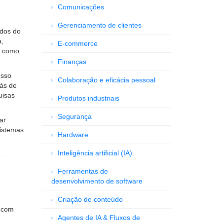
Comunicações
Gerenciamento de clientes
ados do
a,
E-commerce
o como
Finanças
esso
Colaboração e eficácia pessoal
rás de
uisas
Produtos industriais
Segurança
ar
sistemas
Hardware
Inteligência artificial (IA)
Ferramentas de
desenvolvimento de software
Criação de conteúdo
a com
Agentes de IA & Fluxos de