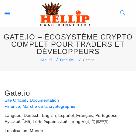
Toggle
Search
GATE.IO – ÉCOSYSTÈME CRYPTO
navigation
Button
COMPLET POUR TRADERS ET
DÉVELOPPEURS
Accueil
Produits
Gate.io
Gate.io
Site Officiel
Documentation
Finance
Marché de la cryptographie
Langues:
Deutsch
English
Español
Français
Portuguese
Русский
ไทย
Türk
Український
Tiếng Việt
简体中文
Localisation:
Monde