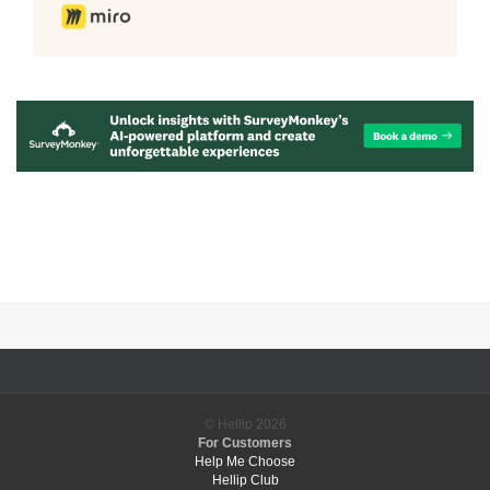
© Hellip
2026
For Customers
Help Me Choose
Hellip Club