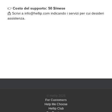
👉
Costo del supporto: 50 $/mese
📩 Scrivi a info@hellip.com indicando i servizi per cui desideri
assistenza.
© Hellip
2026
For Customers
Help Me Choose
Hellip Club